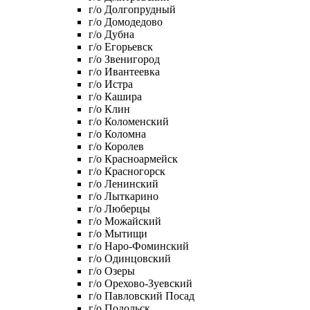
г/о Долгопрудный
г/о Домодедово
г/о Дубна
г/о Егорьевск
г/о Звенигород
г/о Ивантеевка
г/о Истра
г/о Кашира
г/о Клин
г/о Коломенский
г/о Коломна
г/о Королев
г/о Красноармейск
г/о Красногорск
г/о Ленинский
г/о Лыткарино
г/о Люберцы
г/о Можайский
г/о Мытищи
г/о Наро-Фоминский
г/о Одинцовский
г/о Озеры
г/о Орехово-Зуевский
г/о Павловский Посад
г/о Подольск