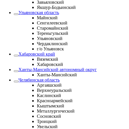
Завьяловский
Якшур-Бодьинский
Ульяновская область
Майнский
Сенгилеевский
Старомайнский
Тереньгульский
Ульяновский
Чердаклинский
г/о Ульяновск
Хабаровский край
Вяземский
Хабаровский
Ханты-Мансийский автономный округ
Ханты-Мансийский
Челябинская область
Аргаяшский
Верхнеуральский
Каслинский
Красноармейский
Кыштымский
Металлургический
Сосновский
Троицкий
Увельский