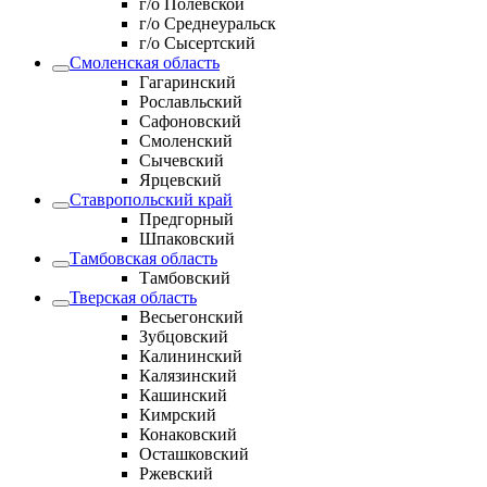
г/о Полевской
г/о Среднеуральск
г/о Сысертский
Смоленская область
Гагаринский
Рославльский
Сафоновский
Смоленский
Сычевский
Ярцевский
Ставропольский край
Предгорный
Шпаковский
Тамбовская область
Тамбовский
Тверская область
Весьегонский
Зубцовский
Калининский
Калязинский
Кашинский
Кимрский
Конаковский
Осташковский
Ржевский