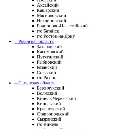
Аксайский
Кашарский
Мясниковский
Неклиновский
Родионово-Несветайский
г/о Батайск
г/о Ростов-на-Дону
Рязанская область
Захаровский
Касимовский
Путятинский
Рыбновский
Рязанский
Спасский
г/о Рязань
Самарская область
Безенчукский
Волжский
Кинель-Черкасский
Кинельский
Красноярский
Ставропольский
Сызранский
г/о Кинель