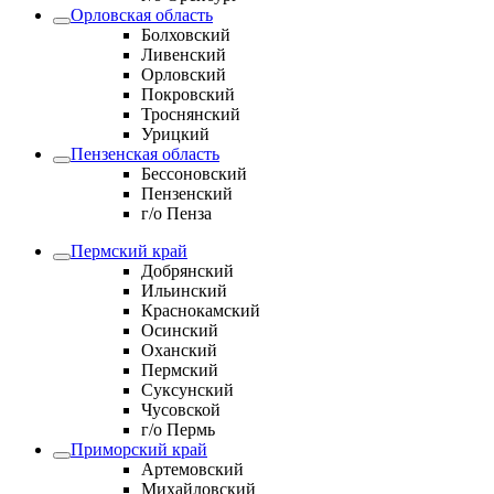
Орловская область
Болховский
Ливенский
Орловский
Покровский
Троснянский
Урицкий
Пензенская область
Бессоновский
Пензенский
г/о Пенза
Пермский край
Добрянский
Ильинский
Краснокамский
Осинский
Оханский
Пермский
Суксунский
Чусовской
г/о Пермь
Приморский край
Артемовский
Михайловский