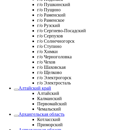
г/о Пушкинский
г/о Пущино
г/о Раменский
г/о Раменское
г/о Рузский
г/о Сергиево-Посадский
г/о Серпухов
г/о Солнечногорск
г/о Ступино
г/о Химки
г/о Черноголовка
г/о Чехов
г/о Шаховская
г/о Щелково
г/о Электрогорск
г/о Электросталь
Алтайский край
Алтайский
Калманский
Первомайский
Чемальский
Архангельская область
Котласский
Приморский
Астраханская область