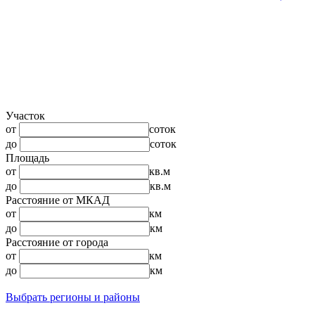
Участок
от
соток
до
соток
Площадь
от
кв.м
до
кв.м
Расстояние от МКАД
от
км
до
км
Расстояние от города
от
км
до
км
Выбрать регионы и районы