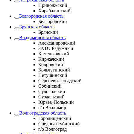
Приволжский
Харабалинский
Белгородская область
Белгородский
Брянская область
Брянский
Владимирская область
Александровский
ЗАТО Радужный
Камешковский
Киржачский
Ковровский
Кольчугинский
Петушинский
Сергиево-Посадский
Собинский
Судогодский
Суздальский
Юрьев-Польский
г/о Владимир
Волгоградская область
Городищенский
Среднеахтубинский
г/о Волгоград