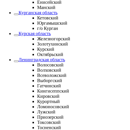
Енисейский
Манский
Курганская область
Кетовский
Юргамышский
г/о Курган
Курская область
Железногорский
Золотухинский
Курский
Октябрьский
Ленинградская область
Волосовский
Волховский
Всеволожский
Выборгский
Гатчинский
Кингисеппский
Кировский
Курортный
Ломоносовский
Лужский
Приозерский
Токсовский
Тосненский