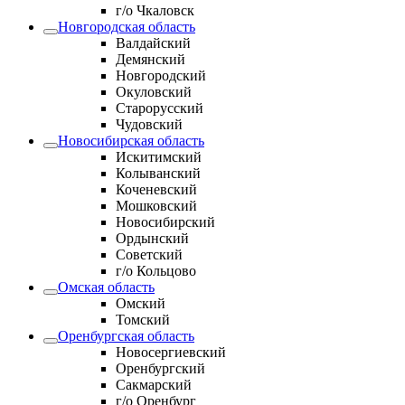
г/о Чкаловск
Новгородская область
Валдайский
Демянский
Новгородский
Окуловский
Старорусский
Чудовский
Новосибирская область
Искитимский
Колыванский
Коченевский
Мошковский
Новосибирский
Ордынский
Советский
г/о Кольцово
Омская область
Омский
Томский
Оренбургская область
Новосергиевский
Оренбургский
Сакмарский
г/о Оренбург