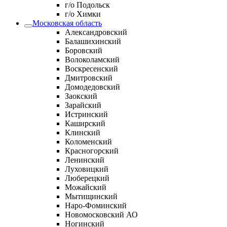
г/о Подольск
г/о Химки
Московская область
Александровский
Балашихинский
Боровский
Волоколамский
Воскресенский
Дмитровский
Домодедовский
Заокский
Зарайский
Истринский
Каширский
Клинский
Коломенский
Красногорский
Ленинский
Луховицкий
Люберецкий
Можайский
Мытищинский
Наро-Фоминский
Новомосковский АО
Ногинский