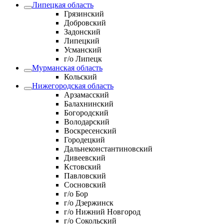
Липецкая область
Грязинский
Добровский
Задонский
Липецкий
Усманский
г/о Липецк
Мурманская область
Кольский
Нижегородская область
Арзамасский
Балахнинский
Богородский
Володарский
Воскресенский
Городецкий
Дальнеконстантиновский
Дивеевский
Кстовский
Павловский
Сосновский
г/о Бор
г/о Дзержинск
г/о Нижний Новгород
г/о Сокольский