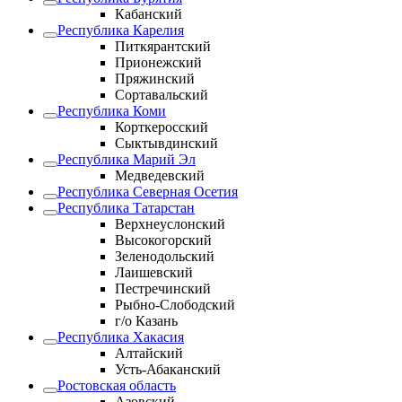
Кабанский
Республика Карелия
Питкярантский
Прионежский
Пряжинский
Сортавальский
Республика Коми
Корткеросский
Сыктывдинский
Республика Марий Эл
Медведевский
Республика Северная Осетия
Республика Татарстан
Верхнеуслонский
Высокогорский
Зеленодольский
Лаишевский
Пестречинский
Рыбно-Слободский
г/о Казань
Республика Хакасия
Алтайский
Усть-Абаканский
Ростовская область
Азовский