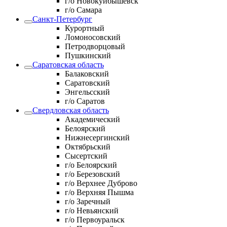
г/о Новокуйбышевск
г/о Самара
Санкт-Петербург
Курортный
Ломоносовский
Петродворцовый
Пушкинский
Саратовская область
Балаковский
Саратовский
Энгельсский
г/о Саратов
Свердловская область
Академический
Белоярский
Нижнесергинский
Октябрьский
Сысертский
г/о Белоярский
г/о Березовский
г/о Верхнее Дуброво
г/о Верхняя Пышма
г/о Заречный
г/о Невьянский
г/о Первоуральск