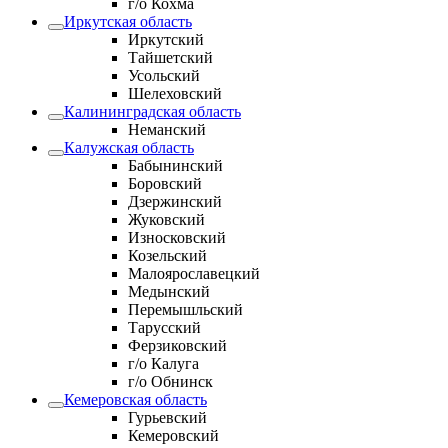
г/о Кохма
Иркутская область
Иркутский
Тайшетский
Усольский
Шелеховский
Калининградская область
Неманский
Калужская область
Бабынинский
Боровский
Дзержинский
Жуковский
Износковский
Козельский
Малоярославецкий
Медынский
Перемышльский
Тарусский
Ферзиковский
г/о Калуга
г/о Обнинск
Кемеровская область
Гурьевский
Кемеровский