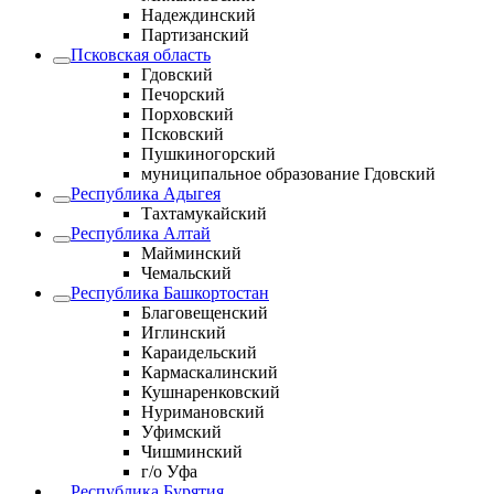
Надеждинский
Партизанский
Псковская область
Гдовский
Печорский
Порховский
Псковский
Пушкиногорский
муниципальное образование Гдовский
Республика Адыгея
Тахтамукайский
Республика Алтай
Майминский
Чемальский
Республика Башкортостан
Благовещенский
Иглинский
Караидельский
Кармаскалинский
Кушнаренковский
Нуримановский
Уфимский
Чишминский
г/о Уфа
Республика Бурятия