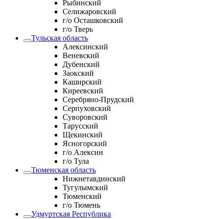
Рыбинский
Селижаровский
г/о Осташковский
г/о Тверь
Тульская область
Алексинский
Веневский
Дубенский
Заокский
Каширский
Киреевский
Серебряно-Прудский
Серпуховский
Суворовский
Тарусский
Щекинский
Ясногорский
г/о Алексин
г/о Тула
Тюменская область
Нижнетавдинский
Тугулымский
Тюменский
г/о Тюмень
Удмуртская Республика