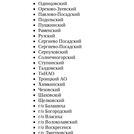
Одинцовский
Орехово-Зуевский
Павлово-Посадский
Подольский
Пушкинский
Раменский
Рузский
Сергиево Посадский
Сергиево-Посадский
Серпуховский
Солнечногорский
Ступинский
Талдомский
ТиНАО
Троицкий АО
Химкинский
Чеховский
Шаховской
Щелковский
г/о Балашиха
г/о Богородский
г/о Власиха
г/о Волоколамский
г/о Воскресенск
г/о Дмитровский