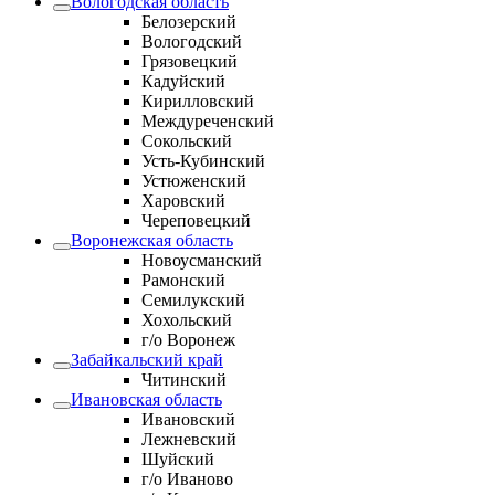
Вологодская область
Белозерский
Вологодский
Грязовецкий
Кадуйский
Кирилловский
Междуреченский
Сокольский
Усть-Кубинский
Устюженский
Харовский
Череповецкий
Воронежская область
Новоусманский
Рамонский
Семилукский
Хохольский
г/о Воронеж
Забайкальский край
Читинский
Ивановская область
Ивановский
Лежневский
Шуйский
г/о Иваново