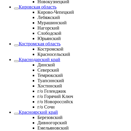
Новокузнецкий
Кировская область
Кирово-Чепецкий
Лебяжский
Мурашинский
Нагорский
Слободской
Юрьянский
Костромская область
Костромской
Красносельский
Краснодарский край
Динской
Северский
Темрюкский
Туапсинский
Хостинский
г/о Геленджик
г/о Горячий Ключ
г/о Новороссийск
г/о Сочи
Красноярский край
Березовский
Дивногорский
Емельяновский