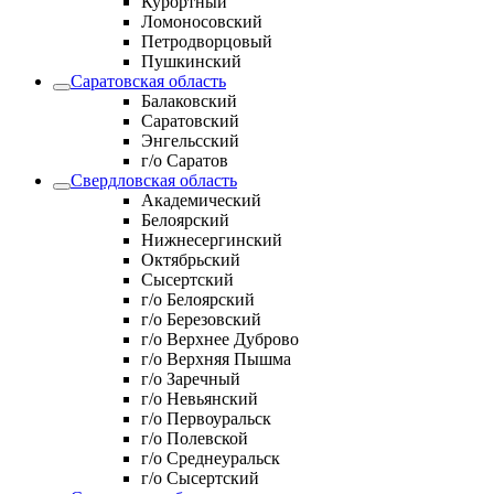
Курортный
Ломоносовский
Петродворцовый
Пушкинский
Саратовская область
Балаковский
Саратовский
Энгельсский
г/о Саратов
Свердловская область
Академический
Белоярский
Нижнесергинский
Октябрьский
Сысертский
г/о Белоярский
г/о Березовский
г/о Верхнее Дуброво
г/о Верхняя Пышма
г/о Заречный
г/о Невьянский
г/о Первоуральск
г/о Полевской
г/о Среднеуральск
г/о Сысертский