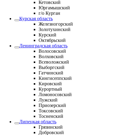
Кетовский
Юргамышский
г/о Курган
Курская область
Железногорский
Золотухинский
Курский
Октябрьский
Ленинградская область
Волосовский
Волховский
Всеволожский
Выборгский
Гатчинский
Кингисеппский
Кировский
Курортный
Ломоносовский
Лужский
Приозерский
Токсовский
Тосненский
Липецкая область
Грязинский
Добровский