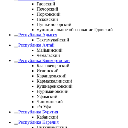
Гдовский
Печорский
Порховский
Псковский
Пушкиногорский
муниципальное образование Гдовский
Республика Адыгея
Тахтамукайский
Республика Алтай
Майминский
Чемальский
Республика Башкортостан
Благовещенский
Иглинский
Караидельский
Кармаскалинский
Кушнаренковский
Нуримановский
Уфимский
Чишминский
г/о Уфа
Республика Бурятия
Кабанский
Республика Карелия
Питкярантский