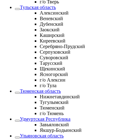
г/о Тверь
Тульская область
Алексинский
Веневский
Дубенский
Заокский
Каширский
Киреевский
Серебряно-Прудский
Серпуховский
Суворовский
Тарусский
Щекинский
Ясногорский
г/о Алексин
г/о Тула
Тюменская область
Нижнетавдинский
Тугулымский
Тюменский
г/о Тюмень
Удмуртская Республика
Завьяловский
Якшур-Бодьинский
Ульяновская область