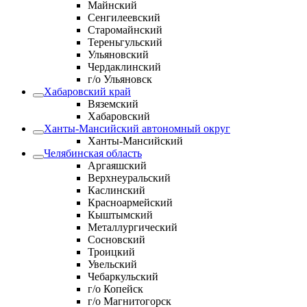
Майнский
Сенгилеевский
Старомайнский
Тереньгульский
Ульяновский
Чердаклинский
г/о Ульяновск
Хабаровский край
Вяземский
Хабаровский
Ханты-Мансийский автономный округ
Ханты-Мансийский
Челябинская область
Аргаяшский
Верхнеуральский
Каслинский
Красноармейский
Кыштымский
Металлургический
Сосновский
Троицкий
Увельский
Чебаркульский
г/о Копейск
г/о Магнитогорск