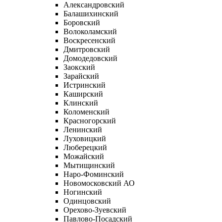
Александровский
Балашихинский
Боровский
Волоколамский
Воскресенский
Дмитровский
Домодедовский
Заокский
Зарайский
Истринский
Каширский
Клинский
Коломенский
Красногорский
Ленинский
Луховицкий
Люберецкий
Можайский
Мытищинский
Наро-Фоминский
Новомосковский АО
Ногинский
Одинцовский
Орехово-Зуевский
Павлово-Посадский