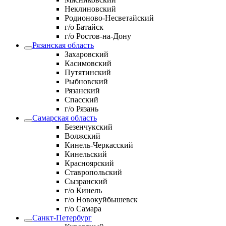
Неклиновский
Родионово-Несветайский
г/о Батайск
г/о Ростов-на-Дону
Рязанская область
Захаровский
Касимовский
Путятинский
Рыбновский
Рязанский
Спасский
г/о Рязань
Самарская область
Безенчукский
Волжский
Кинель-Черкасский
Кинельский
Красноярский
Ставропольский
Сызранский
г/о Кинель
г/о Новокуйбышевск
г/о Самара
Санкт-Петербург