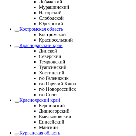
Лебяжский
Мурашинский
Нагорский
Слободской
Юрьянский
Костромская область
Костромской
Красносельский
Краснодарский край
Динской
Северский
Темрюкский
Туапсинский
Хостинский
г/о Геленджик
г/о Горячий Ключ
г/о Новороссийск
г/о Сочи
Красноярский край
Березовский
Дивногорский
Емельяновский
Енисейский
Манский
Курганская область