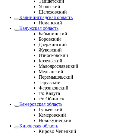
Тайшетский
Усольский
Шелеховский
Калининградская область
Неманский
Калужская область
Бабынинский
Боровский
Дзержинский
Жуковский
Износковский
Козельский
Малоярославецкий
Медынский
Перемышльский
Тарусский
Ферзиковский
г/о Калуга
г/о Обнинск
Кемеровская область
Гурьевский
Кемеровский
Новокузнецкий
Кировская область
Кирово-Чепецкий