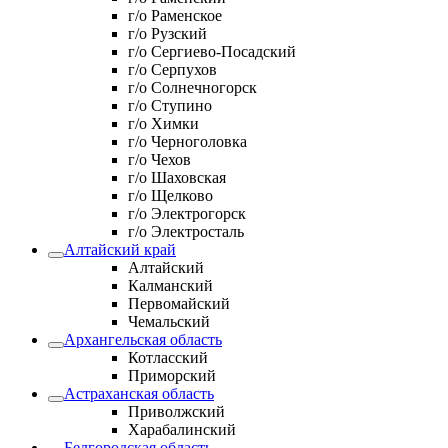
г/о Раменское
г/о Рузский
г/о Сергиево-Посадский
г/о Серпухов
г/о Солнечногорск
г/о Ступино
г/о Химки
г/о Черноголовка
г/о Чехов
г/о Шаховская
г/о Щелково
г/о Электрогорск
г/о Электросталь
Алтайский край
Алтайский
Калманский
Первомайский
Чемальский
Архангельская область
Котласский
Приморский
Астраханская область
Приволжский
Харабалинский
Белгородская область