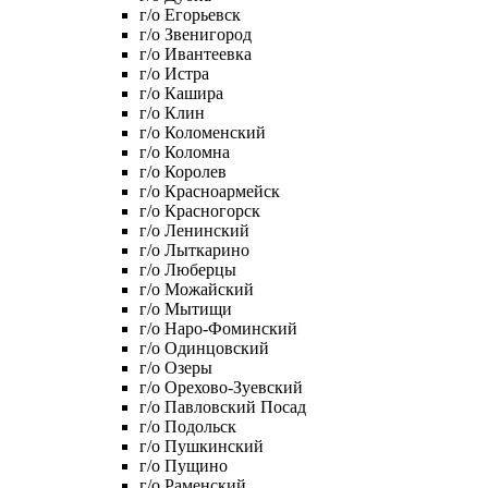
г/о Егорьевск
г/о Звенигород
г/о Ивантеевка
г/о Истра
г/о Кашира
г/о Клин
г/о Коломенский
г/о Коломна
г/о Королев
г/о Красноармейск
г/о Красногорск
г/о Ленинский
г/о Лыткарино
г/о Люберцы
г/о Можайский
г/о Мытищи
г/о Наро-Фоминский
г/о Одинцовский
г/о Озеры
г/о Орехово-Зуевский
г/о Павловский Посад
г/о Подольск
г/о Пушкинский
г/о Пущино
г/о Раменский