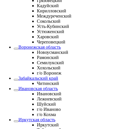
Грязовецкий
Кадуйский
Кирилловский
Междуреченский
Сокольский
Усть-Кубинский
Устюженский
Харовский
Череповецкий
Воронежская область
Новоусманский
Рамонский
Семилукский
Хохольский
г/о Воронеж
Забайкальский край
Читинский
Ивановская область
Ивановский
Лежневский
Шуйский
г/о Иваново
г/о Кохма
Иркутская область
Иркутский