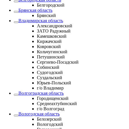
Белгородский
Брянская область
Брянский
Владимирская область
Александровский
ЗАТО Радужный
Камешковский
Киржачский
Ковровский
Кольчугинский
Петушинский
Сергиево-Посадский
Собинский
Судогодский
Суздальский
Юрьев-Польский
г/о Владимир
Волгоградская область
Городищенский
Среднеахтубинский
г/о Волгоград
Вологодская область
Белозерский
Вологодский