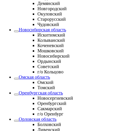
Демянский
Новгородский
Окуловский
Старорусский
Чудовский
Новосибирская область
Искитимский
Колыванский
Коченевский
Мошковский
Новосибирский
Ордынский
Советский
г/о Кольцово
Омская область
Омский
Томский
Оренбургская область
Новосергиевский
Оренбургский
Сакмарский
г/о Оренбург
Орловская область
Болховский
Ливенский