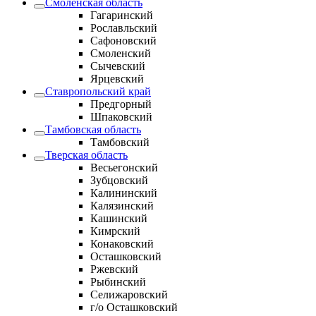
Смоленская область
Гагаринский
Рославльский
Сафоновский
Смоленский
Сычевский
Ярцевский
Ставропольский край
Предгорный
Шпаковский
Тамбовская область
Тамбовский
Тверская область
Весьегонский
Зубцовский
Калининский
Калязинский
Кашинский
Кимрский
Конаковский
Осташковский
Ржевский
Рыбинский
Селижаровский
г/о Осташковский