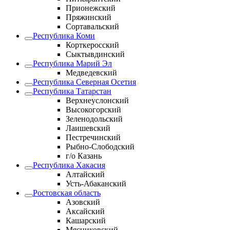
Прионежский
Пряжинский
Сортавальский
Республика Коми
Корткеросский
Сыктывдинский
Республика Марий Эл
Медведевский
Республика Северная Осетия
Республика Татарстан
Верхнеуслонский
Высокогорский
Зеленодольский
Лаишевский
Пестречинский
Рыбно-Слободский
г/о Казань
Республика Хакасия
Алтайский
Усть-Абаканский
Ростовская область
Азовский
Аксайский
Кашарский
Мясниковский