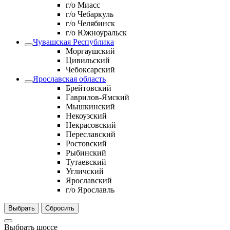
г/о Миасс
г/о Чебаркуль
г/о Челябинск
г/о Южноуральск
Чувашская Республика
Моргаушский
Цивильский
Чебоксарский
Ярославская область
Брейтовский
Гаврилов-Ямский
Мышкинский
Некоузский
Некрасовский
Переславский
Ростовский
Рыбинский
Тутаевский
Угличский
Ярославский
г/о Ярославль
Выбрать
Сбросить
Выбрать шоссе