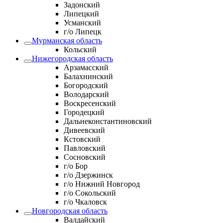
Задонский
Липецкий
Усманский
г/о Липецк
Мурманская область
Кольский
Нижегородская область
Арзамасский
Балахнинский
Богородский
Володарский
Воскресенский
Городецкий
Дальнеконстантиновский
Дивеевский
Кстовский
Павловский
Сосновский
г/о Бор
г/о Дзержинск
г/о Нижний Новгород
г/о Сокольский
г/о Чкаловск
Новгородская область
Валдайский