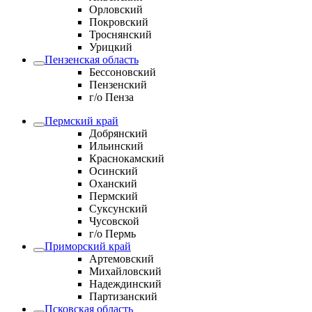
Орловский
Покровский
Троснянский
Урицкий
Пензенская область
Бессоновский
Пензенский
г/о Пенза
Пермский край
Добрянский
Ильинский
Краснокамский
Осинский
Оханский
Пермский
Суксунский
Чусовской
г/о Пермь
Приморский край
Артемовский
Михайловский
Надеждинский
Партизанский
Псковская область