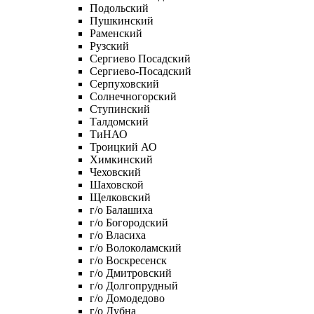
Подольский
Пушкинский
Раменский
Рузский
Сергиево Посадский
Сергиево-Посадский
Серпуховский
Солнечногорский
Ступинский
Талдомский
ТиНАО
Троицкий АО
Химкинский
Чеховский
Шаховской
Щелковский
г/о Балашиха
г/о Богородский
г/о Власиха
г/о Волоколамский
г/о Воскресенск
г/о Дмитровский
г/о Долгопрудный
г/о Домодедово
г/о Дубна