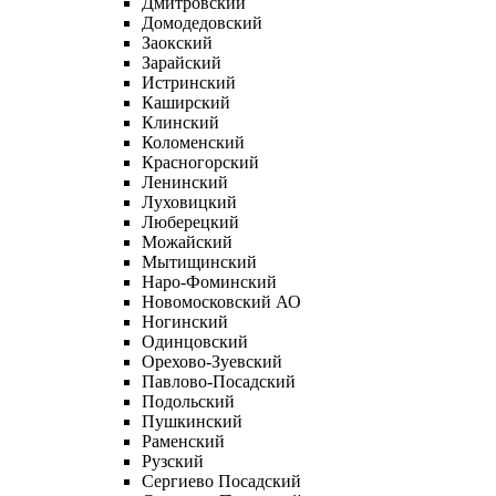
Дмитровский
Домодедовский
Заокский
Зарайский
Истринский
Каширский
Клинский
Коломенский
Красногорский
Ленинский
Луховицкий
Люберецкий
Можайский
Мытищинский
Наро-Фоминский
Новомосковский АО
Ногинский
Одинцовский
Орехово-Зуевский
Павлово-Посадский
Подольский
Пушкинский
Раменский
Рузский
Сергиево Посадский