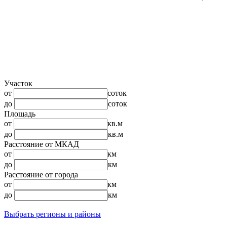
Участок
от
соток
до
соток
Площадь
от
кв.м
до
кв.м
Расстояние от МКАД
от
км
до
км
Расстояние от города
от
км
до
км
Выбрать регионы и районы