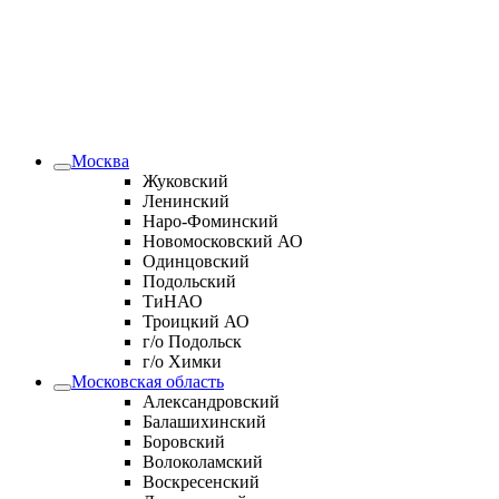
Москва
Жуковский
Ленинский
Наро-Фоминский
Новомосковский АО
Одинцовский
Подольский
ТиНАО
Троицкий АО
г/о Подольск
г/о Химки
Московская область
Александровский
Балашихинский
Боровский
Волоколамский
Воскресенский