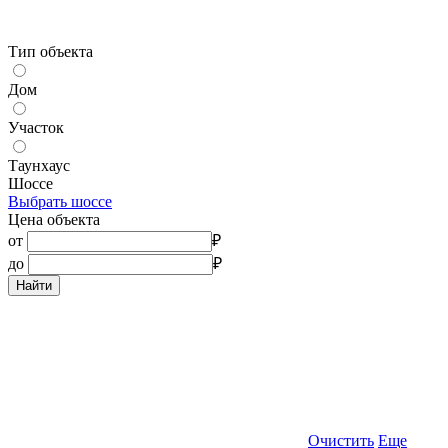
Тип объекта
Дом
Участок
Таунхаус
Шоссе
Выбрать шоссе
Цена объекта
от
₽
до
₽
Найти
Очистить
Еще