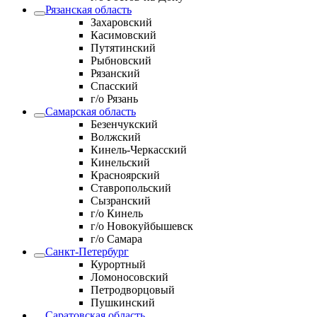
Рязанская область
Захаровский
Касимовский
Путятинский
Рыбновский
Рязанский
Спасский
г/о Рязань
Самарская область
Безенчукский
Волжский
Кинель-Черкасский
Кинельский
Красноярский
Ставропольский
Сызранский
г/о Кинель
г/о Новокуйбышевск
г/о Самара
Санкт-Петербург
Курортный
Ломоносовский
Петродворцовый
Пушкинский
Саратовская область