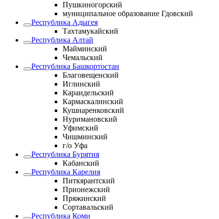
Пушкиногорский
муниципальное образование Гдовский
Республика Адыгея
Тахтамукайский
Республика Алтай
Майминский
Чемальский
Республика Башкортостан
Благовещенский
Иглинский
Караидельский
Кармаскалинский
Кушнаренковский
Нуримановский
Уфимский
Чишминский
г/о Уфа
Республика Бурятия
Кабанский
Республика Карелия
Питкярантский
Прионежский
Пряжинский
Сортавальский
Республика Коми