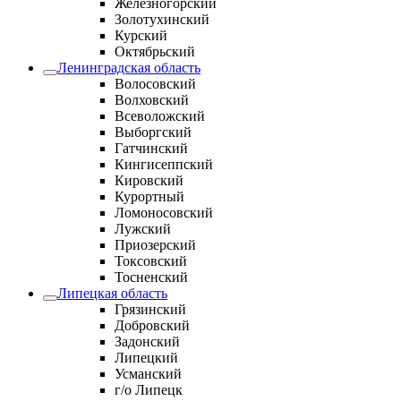
Железногорский
Золотухинский
Курский
Октябрьский
Ленинградская область
Волосовский
Волховский
Всеволожский
Выборгский
Гатчинский
Кингисеппский
Кировский
Курортный
Ломоносовский
Лужский
Приозерский
Токсовский
Тосненский
Липецкая область
Грязинский
Добровский
Задонский
Липецкий
Усманский
г/о Липецк