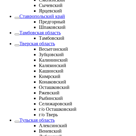
Сычевский
Ярцевский
Ставропольский край
Предгорный
Шпаковский
Тамбовская область
Тамбовский
Тверская область
Весьегонский
Зубцовский
Калининский
Калязинский
Кашинский
Кимрский
Конаковский
Осташковский
Ржевский
Рыбинский
Селижаровский
г/о Осташковский
г/о Тверь
Тульская область
Алексинский
Веневский