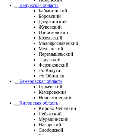
Калужская область
Бабынинский
Боровский
Дзержинский
Жуковский
Износковский
Козельский
Малоярославецкий
Медынский
Перемышльский
Тарусский
Ферзиковский
г/о Калуга
г/о Обнинск
Кемеровская область
Гурьевский
Кемеровский
Новокузнецкий
Кировская область
Кирово-Чепецкий
Лебяжский
Мурашинский
Нагорский
Слободской