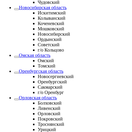
Чудовский
Новосибирская область
Искитимский
Колыванский
Коченевский
Мошковский
Новосибирский
Ордынский
Советский
г/о Кольцово
Омская область
Омский
Томский
Оренбургская область
Новосергиевский
Оренбургский
Сакмарский
г/о Оренбург
Орловская область
Болховский
Ливенский
Орловский
Покровский
Троснянский
Урицкий