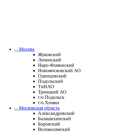
Москва
Жуковский
Ленинский
Наро-Фоминский
Новомосковский АО
Одинцовский
Подольский
ТиНАО
Троицкий АО
г/о Подольск
г/о Химки
Московская область
Александровский
Балашихинский
Боровский
Волоколамский