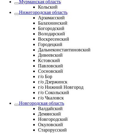
Мурманская область
Кольский
Нижегородская область
Арзамасский
Балахнинский
Богородский
Володарский
Воскресенский
Городецкий
Дальнеконстантиновский
Дивеевский
Кстовский
Павловский
Сосновский
г/о Бор
г/о Дзержинск
г/о Нижний Новгород
г/о Сокольский
г/о Чкаловск
Новгородская область
Валдайский
Демянский
Новгородский
Окуловский
Старорусский