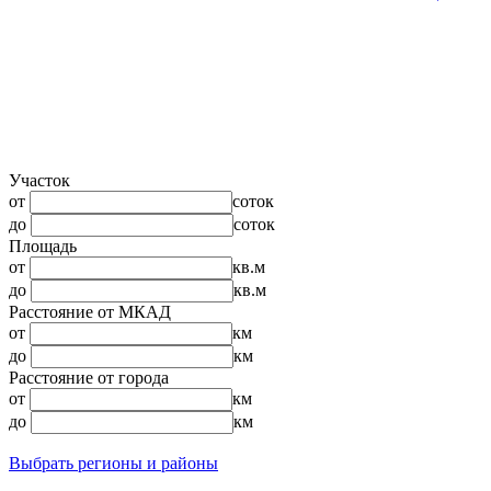
Участок
от
соток
до
соток
Площадь
от
кв.м
до
кв.м
Расстояние от МКАД
от
км
до
км
Расстояние от города
от
км
до
км
Выбрать регионы и районы