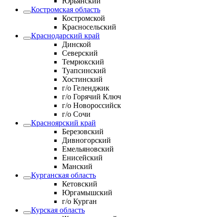
Юрьянский
Костромская область
Костромской
Красносельский
Краснодарский край
Динской
Северский
Темрюкский
Туапсинский
Хостинский
г/о Геленджик
г/о Горячий Ключ
г/о Новороссийск
г/о Сочи
Красноярский край
Березовский
Дивногорский
Емельяновский
Енисейский
Манский
Курганская область
Кетовский
Юргамышский
г/о Курган
Курская область