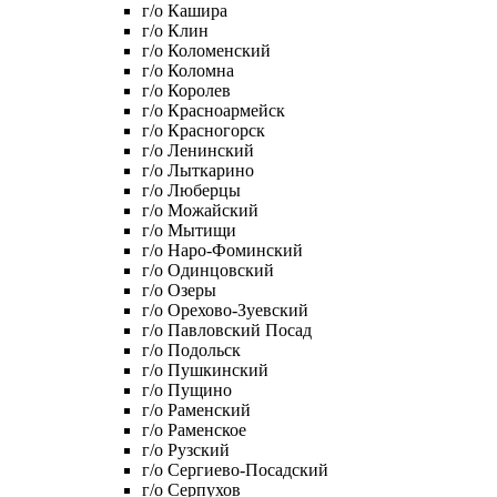
г/о Кашира
г/о Клин
г/о Коломенский
г/о Коломна
г/о Королев
г/о Красноармейск
г/о Красногорск
г/о Ленинский
г/о Лыткарино
г/о Люберцы
г/о Можайский
г/о Мытищи
г/о Наро-Фоминский
г/о Одинцовский
г/о Озеры
г/о Орехово-Зуевский
г/о Павловский Посад
г/о Подольск
г/о Пушкинский
г/о Пущино
г/о Раменский
г/о Раменское
г/о Рузский
г/о Сергиево-Посадский
г/о Серпухов