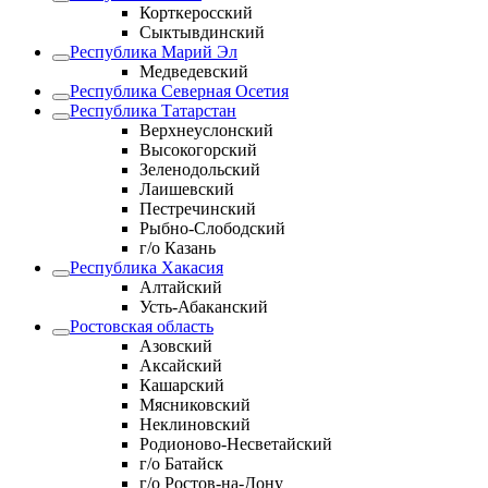
Корткеросский
Сыктывдинский
Республика Марий Эл
Медведевский
Республика Северная Осетия
Республика Татарстан
Верхнеуслонский
Высокогорский
Зеленодольский
Лаишевский
Пестречинский
Рыбно-Слободский
г/о Казань
Республика Хакасия
Алтайский
Усть-Абаканский
Ростовская область
Азовский
Аксайский
Кашарский
Мясниковский
Неклиновский
Родионово-Несветайский
г/о Батайск
г/о Ростов-на-Дону