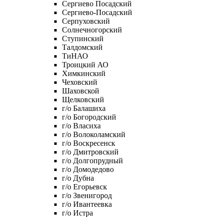
Сергиево Посадский
Сергиево-Посадский
Серпуховский
Солнечногорский
Ступинский
Талдомский
ТиНАО
Троицкий АО
Химкинский
Чеховский
Шаховской
Щелковский
г/о Балашиха
г/о Богородский
г/о Власиха
г/о Волоколамский
г/о Воскресенск
г/о Дмитровский
г/о Долгопрудный
г/о Домодедово
г/о Дубна
г/о Егорьевск
г/о Звенигород
г/о Ивантеевка
г/о Истра