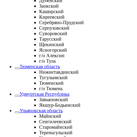
Дубенский
Заокский
Каширский
Киреевский
Серебряно-Прудский
Серпуховский
Суворовский
Тарусский
Щекинский
Ясногорский
г/о Алексин
г/о Тула
Тюменская область
Нижнетавдинский
Тугулымский
Тюменский
г/о Тюмень
Удмуртская Республика
Завьяловский
Якшур-Бодьинский
Ульяновская область
Майнский
Сенгилеевский
Старомайнский
Тереньгульский