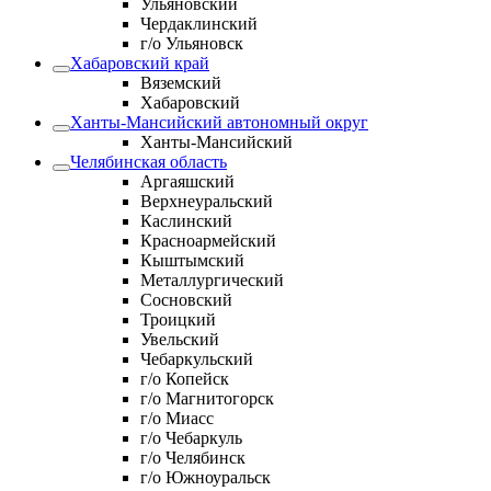
Ульяновский
Чердаклинский
г/о Ульяновск
Хабаровский край
Вяземский
Хабаровский
Ханты-Мансийский автономный округ
Ханты-Мансийский
Челябинская область
Аргаяшский
Верхнеуральский
Каслинский
Красноармейский
Кыштымский
Металлургический
Сосновский
Троицкий
Увельский
Чебаркульский
г/о Копейск
г/о Магнитогорск
г/о Миасс
г/о Чебаркуль
г/о Челябинск
г/о Южноуральск