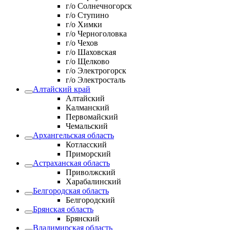
г/о Солнечногорск
г/о Ступино
г/о Химки
г/о Черноголовка
г/о Чехов
г/о Шаховская
г/о Щелково
г/о Электрогорск
г/о Электросталь
Алтайский край
Алтайский
Калманский
Первомайский
Чемальский
Архангельская область
Котласский
Приморский
Астраханская область
Приволжский
Харабалинский
Белгородская область
Белгородский
Брянская область
Брянский
Владимирская область