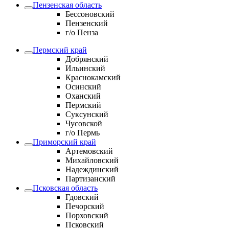
Пензенская область
Бессоновский
Пензенский
г/о Пенза
Пермский край
Добрянский
Ильинский
Краснокамский
Осинский
Оханский
Пермский
Суксунский
Чусовской
г/о Пермь
Приморский край
Артемовский
Михайловский
Надеждинский
Партизанский
Псковская область
Гдовский
Печорский
Порховский
Псковский