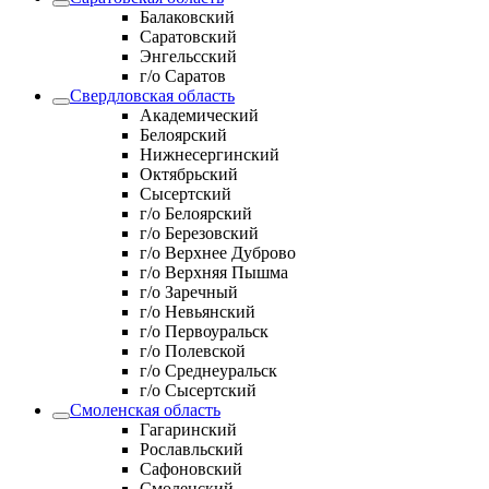
Балаковский
Саратовский
Энгельсский
г/о Саратов
Свердловская область
Академический
Белоярский
Нижнесергинский
Октябрьский
Сысертский
г/о Белоярский
г/о Березовский
г/о Верхнее Дуброво
г/о Верхняя Пышма
г/о Заречный
г/о Невьянский
г/о Первоуральск
г/о Полевской
г/о Среднеуральск
г/о Сысертский
Смоленская область
Гагаринский
Рославльский
Сафоновский
Смоленский