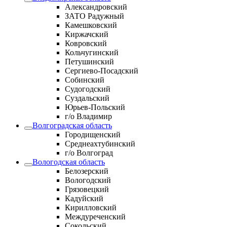
Александровский
ЗАТО Радужный
Камешковский
Киржачский
Ковровский
Кольчугинский
Петушинский
Сергиево-Посадский
Собинский
Судогодский
Суздальский
Юрьев-Польский
г/о Владимир
Волгоградская область
Городищенский
Среднеахтубинский
г/о Волгоград
Вологодская область
Белозерский
Вологодский
Грязовецкий
Кадуйский
Кирилловский
Междуреченский
Сокольский