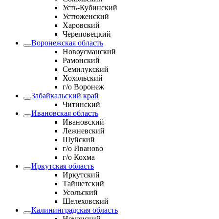
Усть-Кубинский
Устюженский
Харовский
Череповецкий
Воронежская область
Новоусманский
Рамонский
Семилукский
Хохольский
г/о Воронеж
Забайкальский край
Читинский
Ивановская область
Ивановский
Лежневский
Шуйский
г/о Иваново
г/о Кохма
Иркутская область
Иркутский
Тайшетский
Усольский
Шелеховский
Калининградская область
Неманский