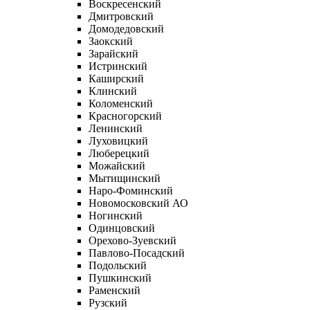
Воскресенский
Дмитровский
Домодедовский
Заокский
Зарайский
Истринский
Каширский
Клинский
Коломенский
Красногорский
Ленинский
Луховицкий
Люберецкий
Можайский
Мытищинский
Наро-Фоминский
Новомосковский АО
Ногинский
Одинцовский
Орехово-Зуевский
Павлово-Посадский
Подольский
Пушкинский
Раменский
Рузский