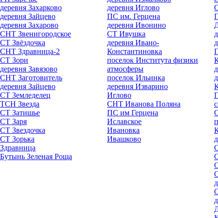
деревня Захарково
деревня Иглово
деревня Зайцево
ПС им. Герцена
деревня Захарово
деревня Ивонино
СНТ Звенигородское
СТ Ивушка
СТ Звёздочка
деревня Ивано-
д
СНТ Здравница-2
Константиновка
СТ Зори
поселок Института физики
деревня Завязово
атмосферы
д
СНТ Заготовитель
поселок Ильинка
д
деревня Зайцево
деревня Изварино
К
СТ Земледелец
Иглово
ТСН Звезда
СНТ Иванова Поляна
с
СТ Затишье
ПС им Герцена
СТ Заря
Иславское
п
СТ Звездочка
Ивановка
СТ Зорька
Ивашково
д
Здравница
Бутынь Зеленая Роща
д
д