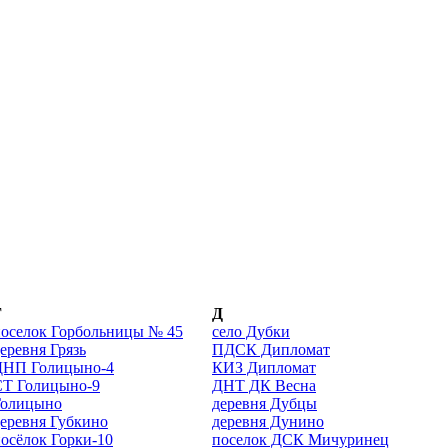
Г
Д
оселок Горбольницы № 45
село Дубки
еревня Грязь
ПДСК Дипломат
ДНП Голицыно-4
КИЗ Дипломат
СТ Голицыно-9
ДНТ ДК Весна
Голицыно
деревня Дубцы
еревня Губкино
деревня Дунино
осёлок Горки-10
поселок ДСК Мичуринец