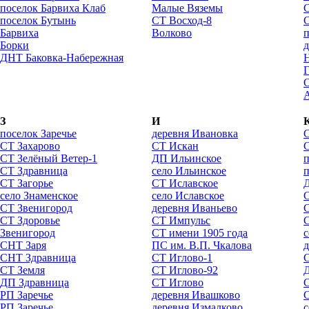
поселок Барвиха Клаб
Малые Вяземы
С
поселок Бутынь
СТ Восход-8
Барвиха
Волково
п
Борки
д
ДНТ Баковка-Набережная
Н
А
З
И
поселок Заречье
деревня Ивановка
СТ Захарово
СТ Искан
СТ Зелёный Ветер-1
ДП Ильинское
СТ Здравница
село Ильинское
п
СТ Загорье
СТ Иславское
село Знаменское
село Иславское
С
СТ Звенигород
деревня Иваньево
СТ Здоровье
СТ Импульс
Звенигород
СТ имени 1905 года
с
СНТ Заря
ПС им. В.П. Чкалова
д
СНТ Здравница
СТ Иглово-1
СТ Земля
СТ Иглово-92
ДП Здравница
СТ Иглово
РП Заречье
деревня Ивашково
РП Заречье
деревня Измалково
с