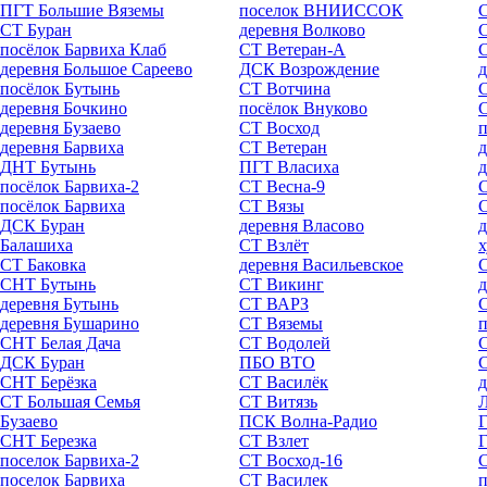
ПГТ Большие Вяземы
поселок ВНИИССОК
СТ Буран
деревня Волково
С
посёлок Барвиха Клаб
СТ Ветеран-А
С
деревня Большое Сареево
ДСК Возрождение
д
посёлок Бутынь
СТ Вотчина
С
деревня Бочкино
посёлок Внуково
деревня Бузаево
СТ Восход
п
деревня Барвиха
СТ Ветеран
д
ДНТ Бутынь
ПГТ Власиха
посёлок Барвиха-2
СТ Весна-9
посёлок Барвиха
СТ Вязы
С
ДСК Буран
деревня Власово
д
Балашиха
СТ Взлёт
х
СТ Баковка
деревня Васильевское
СНТ Бутынь
СТ Викинг
д
деревня Бутынь
СТ ВАРЗ
С
деревня Бушарино
СТ Вяземы
п
СНТ Белая Дача
СТ Водолей
С
ДСК Буран
ПБО ВТО
С
СНТ Берёзка
СТ Василёк
д
СТ Большая Семья
СТ Витязь
Л
Бузаево
ПСК Волна-Радио
Г
СНТ Березка
СТ Взлет
Г
поселок Барвиха-2
СТ Восход-16
С
поселок Барвиха
СТ Василек
п