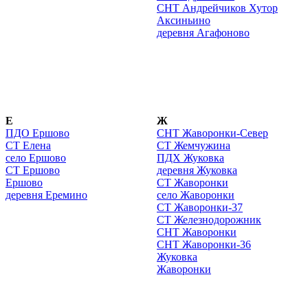
СНТ Андрейчиков Хутор
Аксиньино
деревня Агафоново
Е
Ж
ПДО Ершово
СНТ Жаворонки-Север
СТ Елена
СТ Жемчужина
село Ершово
ПДХ Жуковка
СТ Ершово
деревня Жуковка
Ершово
СТ Жаворонки
деревня Еремино
село Жаворонки
СТ Жаворонки-37
СТ Железнодорожник
СНТ Жаворонки
СНТ Жаворонки-36
Жуковка
Жаворонки