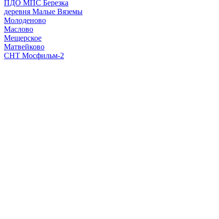
ПДО МПС Березка
деревня Малые Вяземы
Молоденово
Маслово
Мещерское
Матвейково
СНТ Мосфильм-2