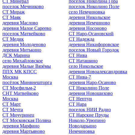
СТ Минерал
поселок Николина Гора
поселок Мечниково
поселок Николино Поле
СТ Мираж
село Немчиновка
СТ Маяк
деревня Никольское
деревня Маслово
деревня Немчиново
деревня Малое Сареево
деревня Носоново
поселок Матвейково
СТ Наро-Осановский
СТ Медик
СТ Надежда
деревня Молоденово
деревня Никифоровское
деревня Митькино
поселок Новый Городок
ДСК Марина
СТ Нива
село Михайловское
СТ Наташино
деревня Малые Вязёмы
село Никольское
ППХ МК КПСС
деревня Новоалександровка
Москва
СТ Нива-7
посёлок Минвнешторга
деревня Наро-Осаново
СТ Мосфильм-2
СТ Николино Поле
СНТ Матвейково
деревня Новошихово
Москва
СТ Нептун
СТ Март
СТ Нара
СТ Мечта
поселок НИИ Радио
СТ Мичуринец
СТ Нарские Пруды
СТ Московская Поляна
Николо-Урюпино
деревня Марфино
Новодарьино
деревня Мартьяново
Немчиновка