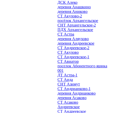
ДСК Алеко
деревня Анашкино
деревня Аниково
СТ Акулово-2
посёлок Архангельское
СНТ Архангельское-2
ПДХ Архангельское
СТ Астра
деревня Аляухово
деревня Андреевское
СТ Андреевское-2
СТ Акулово
СТ Андреевское-1
СТ Авиатор
поселок Абонентного ящика
001
ДТ Астра-1
СТ Аида
СНТ Азимут
СТ Андрианково-1
деревня Андрианково
деревня Асаково
СТ Асаково
Андреевское
СТ Андреевское