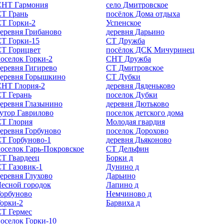
СНТ Гармония
село Дмитровское
Т Грань
посёлок Дома отдыха
Т Горки-2
Успенское
еревня Грибаново
деревня Дарьино
Т Горки-15
СТ Дружба
СТ Горицвет
посёлок ДСК Мичуринец
оселок Горки-2
СНТ Дружба
еревня Гигирево
СТ Дмитровское
деревня Горышкино
СТ Дубки
СНТ Глория-2
деревня Дяденьково
Т Герань
поселок Дубки
еревня Глазынино
деревня Дютьково
утор Гаврилово
поселок детского дома
СТ Глория
Молодая гвардия
еревня Горбуново
поселок Дорохово
Т Горбуново-1
деревня Дьяконово
оселок Гарь-Покровское
СТ Дельфин
Т Гвардеец
Борки д
Т Газовик-1
Дунино д
еревня Глухово
Дарьино
есной городок
Лапино д
орбуново
Немчиново д
орки-2
Барвиха д
Т Гермес
оселок Горки-10