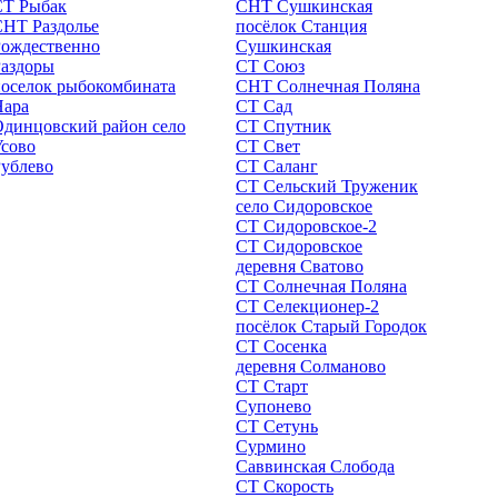
СТ Рыбак
СНТ Сушкинская
СНТ Раздолье
посёлок Станция
Рождественно
Сушкинская
Раздоры
СТ Союз
оселок рыбокомбината
СНТ Солнечная Поляна
Нара
СТ Сад
динцовский район село
СТ Спутник
сово
СТ Свет
ублево
СТ Саланг
СТ Сельский Труженик
село Сидоровское
СТ Сидоровское-2
СТ Сидоровское
деревня Сватово
СТ Солнечная Поляна
СТ Селекционер-2
посёлок Старый Городок
СТ Сосенка
деревня Солманово
СТ Старт
Супонево
СТ Сетунь
Сурмино
Саввинская Слобода
СТ Скорость