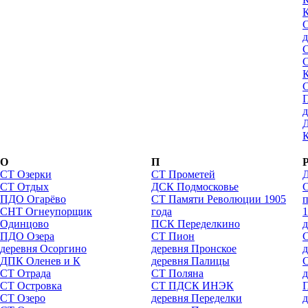
К
д
О
П
СТ Озерки
СТ Прометей
СТ Отдых
ДСК Подмосковье
ПДО Огарёво
СТ Памяти Революции 1905
п
СНТ Огнеупорщик
года
1
Одинцово
ПСК Переделкино
д
ПДО Озера
СТ Пион
деревня Осоргино
деревня Пронское
д
ДПК Оленев и К
деревня Палицы
СТ Отрада
СТ Поляна
д
СТ Островка
СТ ПДСК ИНЭК
СТ Озеро
деревня Переделки
д