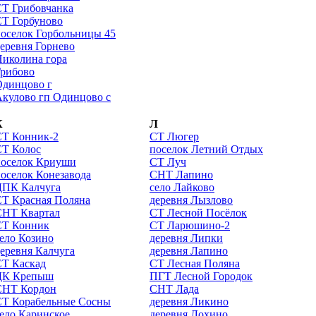
Т Грибовчанка
СТ Горбуново
оселок Горбольницы 45
еревня Горнево
иколина гора
Грибово
Одинцово г
кулово гп Одинцово с
К
Л
СТ Конник-2
СТ Люгер
СТ Колос
поселок Летний Отдых
поселок Криуши
СТ Луч
оселок Конезавода
СНТ Лапино
ДПК Калчуга
село Лайково
Т Красная Поляна
деревня Лызлово
СНТ Квартал
СТ Лесной Посёлок
СТ Конник
СТ Ларюшино-2
ело Козино
деревня Липки
еревня Калчуга
деревня Лапино
СТ Каскад
СТ Лесная Поляна
ДК Крепыш
ПГТ Лесной Городок
СНТ Кордон
СНТ Лада
СТ Корабельные Сосны
деревня Ликино
ело Каринское
деревня Лохино