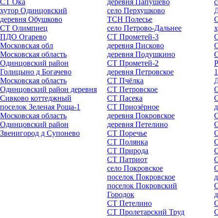
СТ Ока
деревня Папушево
с
хутор Одинцовский
село Перхушково
деревня Обушково
ТСН Полесье
СТ Олимпиец
село Петрово-Дальнее
х
ПДО Огарево
СТ Прометей-3
С
Московская обл
деревня Писково
С
Московская область
деревня Подушкино
Одинцовский район
СТ Прометей-2
Р
Голицыно д Богачево
деревня Петровское
1
Московская область
СТ Пчёлка
Одинцовский район деревня
СТ Петровское
Сивково коттеджный
СТ Пасека
поселок Зеленая Роща-1
СТ Приозёрное
д
Московская область
деревня Покровское
Одинцовский район
деревня Петелино
С
Звенигород д Супонево
СТ Поречье
СТ Полянка
С
СТ Природа
СТ Патриот
С
село Покровское
поселок Покровское
д
поселок Покровский
С
Городок
СТ Петелино
С
СТ Пролетарский Труд