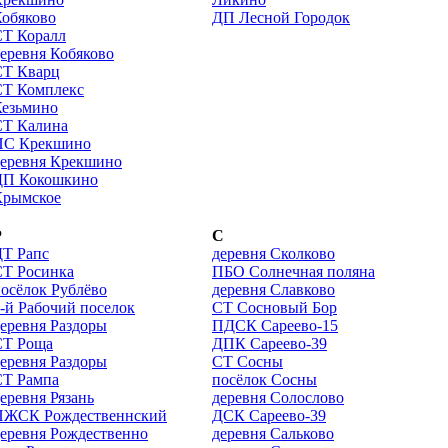
обяково
ДП Лесной Городок
СТ Коралл
еревня Кобяково
СТ Кварц
СТ Комплекс
Кезьмино
СТ Калина
ПС Крекшино
деревня Крекшино
ДП Кокошкино
Крымское
Р
С
ДТ Рапс
деревня Сколково
СТ Росинка
ПБО Солнечная поляна
осёлок Рублёво
деревня Славково
-й Рабочий поселок
СТ Сосновый Бор
еревня Раздоры
ПДСК Сареево-15
СТ Роща
ДПК Сареево-39
еревня Раздоры
СТ Сосны
СТ Рампа
посёлок Сосны
еревня Рязань
деревня Солослово
ПЖСК Рождественнский
ДСК Сареево-39
еревня Рождественно
деревня Сальково