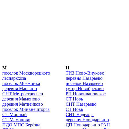
М
Н
поселок Москворецкого
ТИЗ Ново-Внуково
леспаркхоза
деревня Назарьево
поселок Мозжинка
поселок Назарьево
деревня Марьино
хутор Новобрехово
СНТ Метростроевец
РП Новоивановское
деревня Мамоново
СТ Новь
деревня Матвейково
СНТ Назарьево
поселок Минвнешторга
СТ Новь
СТ Мирный
СНТ Надежда
СТ Мамоново
деревня Новодарьино
ПДО МПС Берёзка
ДП Новодарьино РАН