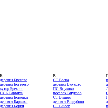
Б
В
деревня Брехово
СТ Весна
п
деревня Богачево
деревня Внуково
д
хутор Брехово
ПС Внуково
ПСК Барвиха
поселок Внуково
деревня Бородки
СТ Вишня
деревня Барвиха
деревня Вырубово
д
деревня Борки
СТ Выбор
п