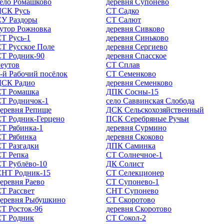
ело Ромашково
деревня Супонево
ДСК Русь
СТ Садко
СУ Раздоры
СТ Салют
утор Рожновка
деревня Сивково
Т Русь-1
деревня Синьково
Т Русское Поле
деревня Сергиево
СТ Родник-90
деревня Спасское
еутов
СТ Сплав
-й Рабочий посёлок
СТ Семенково
ДСК Радио
деревня Семенково
СТ Ромашка
ДПК Сосны-15
СТ Родничок-1
село Саввинская Слобода
еревня Репище
ДСК Сельскохозяйственный
СТ Родник-Герцено
ПСК Серебряные Ручьи
Т Рябинка-1
деревня Сурмино
СТ Рябинка
деревня Скоково
Т Разгадки
ДПК Саминка
СТ Репка
СТ Солнечное-1
Т Рублёво-10
ДК Солист
СНТ Родник-15
СТ Селекционер
еревня Раево
СТ Супонево-1
Т Рассвет
СНТ Супонево
деревня Рыбушкино
СТ Скоротово
Т Росток-96
деревня Скоротово
СТ Родник
СТ Сокол-2