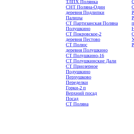
ТЛПХ Полянка
СНТ Поляна-Один
деревня Подлипки
Палицы
СТ Партизанская Поляна
п
Полушкино
СТ Покровское-2
О
деревня Пестово
У
СТ Полюс
Р
деревня Полушкино
СТ Полушкино-16
СТ Полушкинские Дали
СТ Приозерное
Подушкино
Перхушково
Переделки
Горки-2 п
Верхний посад
Посад
СТ Поляна