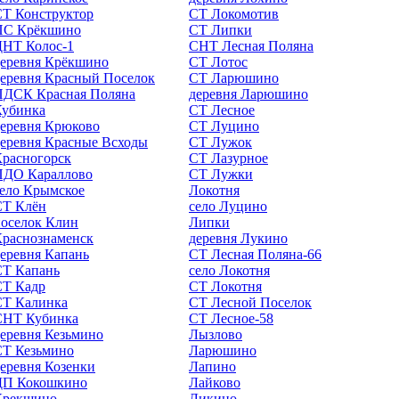
СТ Конструктор
СТ Локомотив
ПС Крёкшино
СТ Липки
ДНТ Колос-1
СНТ Лесная Поляна
деревня Крёкшино
СТ Лотос
еревня Красный Поселок
СТ Ларюшино
ПДСК Красная Поляна
деревня Ларюшино
Кубинка
СТ Лесное
еревня Крюково
СТ Луцино
еревня Красные Всходы
СТ Лужок
расногорск
СТ Лазурное
ПДО Караллово
СТ Лужки
ело Крымское
Локотня
СТ Клён
село Луцино
оселок Клин
Липки
Краснознаменск
деревня Лукино
еревня Капань
СТ Лесная Поляна-66
СТ Капань
село Локотня
СТ Кадр
СТ Локотня
СТ Калинка
СТ Лесной Поселок
СНТ Кубинка
СТ Лесное-58
еревня Кезьмино
Лызлово
СТ Кезьмино
Ларюшино
еревня Козенки
Лапино
ДП Кокошкино
Лайково
Крекшино
Ликино