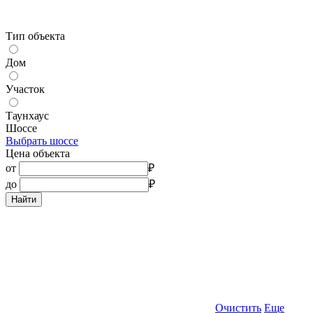
Тип объекта
Дом
Участок
Таунхаус
Шоссе
Выбрать шоссе
Цена объекта
от
₽
до
₽
Найти
Очистить
Еще