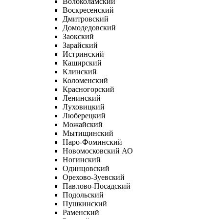
Волоколамский
Воскресенский
Дмитровский
Домодедовский
Заокский
Зарайский
Истринский
Каширский
Клинский
Коломенский
Красногорский
Ленинский
Луховицкий
Люберецкий
Можайский
Мытищинский
Наро-Фоминский
Новомосковский АО
Ногинский
Одинцовский
Орехово-Зуевский
Павлово-Посадский
Подольский
Пушкинский
Раменский