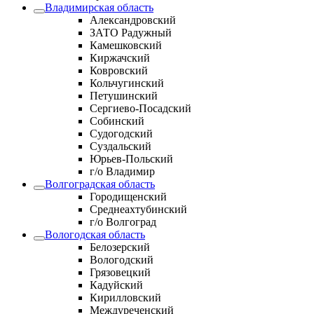
Владимирская область
Александровский
ЗАТО Радужный
Камешковский
Киржачский
Ковровский
Кольчугинский
Петушинский
Сергиево-Посадский
Собинский
Судогодский
Суздальский
Юрьев-Польский
г/о Владимир
Волгоградская область
Городищенский
Среднеахтубинский
г/о Волгоград
Вологодская область
Белозерский
Вологодский
Грязовецкий
Кадуйский
Кирилловский
Междуреченский