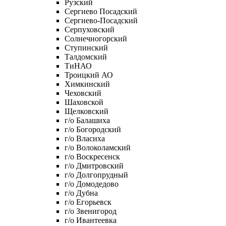
Рузский
Сергиево Посадский
Сергиево-Посадский
Серпуховский
Солнечногорский
Ступинский
Талдомский
ТиНАО
Троицкий АО
Химкинский
Чеховский
Шаховской
Щелковский
г/о Балашиха
г/о Богородский
г/о Власиха
г/о Волоколамский
г/о Воскресенск
г/о Дмитровский
г/о Долгопрудный
г/о Домодедово
г/о Дубна
г/о Егорьевск
г/о Звенигород
г/о Ивантеевка