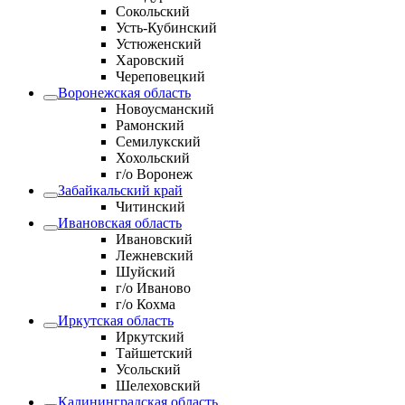
Сокольский
Усть-Кубинский
Устюженский
Харовский
Череповецкий
Воронежская область
Новоусманский
Рамонский
Семилукский
Хохольский
г/о Воронеж
Забайкальский край
Читинский
Ивановская область
Ивановский
Лежневский
Шуйский
г/о Иваново
г/о Кохма
Иркутская область
Иркутский
Тайшетский
Усольский
Шелеховский
Калининградская область