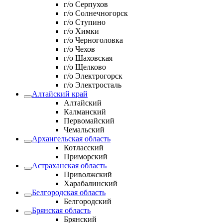
г/о Серпухов
г/о Солнечногорск
г/о Ступино
г/о Химки
г/о Черноголовка
г/о Чехов
г/о Шаховская
г/о Щелково
г/о Электрогорск
г/о Электросталь
Алтайский край
Алтайский
Калманский
Первомайский
Чемальский
Архангельская область
Котласский
Приморский
Астраханская область
Приволжский
Харабалинский
Белгородская область
Белгородский
Брянская область
Брянский