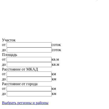
Участок
от
соток
до
соток
Площадь
от
кв.м
до
кв.м
Расстояние от МКАД
от
км
до
км
Расстояние от города
от
км
до
км
Выбрать регионы и районы