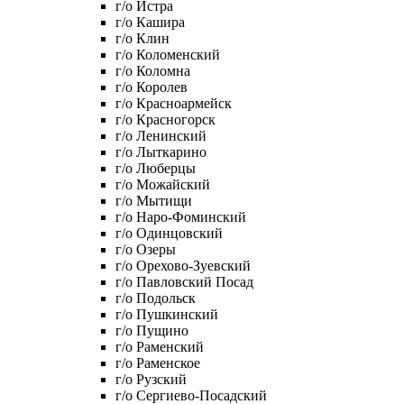
г/о Истра
г/о Кашира
г/о Клин
г/о Коломенский
г/о Коломна
г/о Королев
г/о Красноармейск
г/о Красногорск
г/о Ленинский
г/о Лыткарино
г/о Люберцы
г/о Можайский
г/о Мытищи
г/о Наро-Фоминский
г/о Одинцовский
г/о Озеры
г/о Орехово-Зуевский
г/о Павловский Посад
г/о Подольск
г/о Пушкинский
г/о Пущино
г/о Раменский
г/о Раменское
г/о Рузский
г/о Сергиево-Посадский