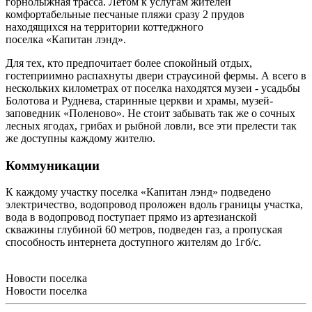
горнолыжная трасса. Летом к услугам жителей
комфортабельные песчаные пляжи сразу 2 прудов
находящихся на территории коттеджного
поселка «Капитан
лэнд
»
.
Для тех, кто предпочитает более спокойный отдых,
гостеприимно распахнуты двери страусиной фермы. А всего в
нескольких километрах от поселка находятся музеи - усадьбы
Болотова и Руднева, старинные церкви и храмы, музей-
заповедник «Поленово». Не стоит забывать так же о сочных
лесных ягодах, грибах и рыбной ловли, все эти прелести так
же доступны каждому жителю.
Коммуникации
К каждому участку поселка «Капитан л
энд
»
подведено
электричество, водопровод проложен вдоль границы участка,
вода в водопровод поступает прямо из артезианской
скважины глубиной 60 метров, подведен газ, а пропуская
способность интернета доступного жителям до 1гб/с.
Новости поселка
Новости поселка