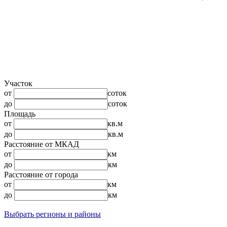
Участок
от
соток
до
соток
Площадь
от
кв.м
до
кв.м
Расстояние от МКАД
от
км
до
км
Расстояние от города
от
км
до
км
Выбрать регионы и районы