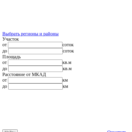
Выбрать регионы и районы
Участок
от
соток
до
соток
Площадь
от
кв.м
до
кв.м
Расстояние от МКАД
от
км
до
км