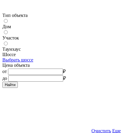
Тип объекта
Дом
Участок
Таунхаус
Шоссе
Выбрать шоссе
Цена объекта
от
₽
до
₽
Найти
Очистить
Еще