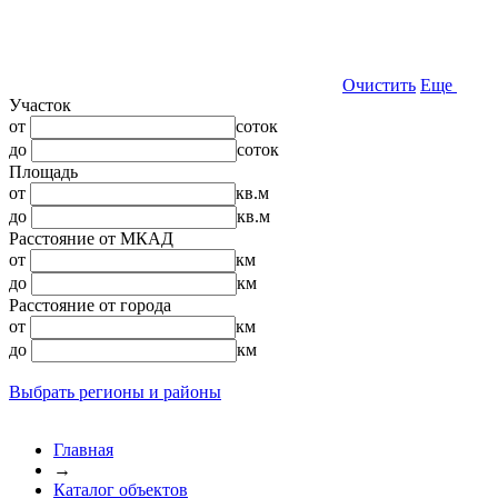
Очистить
Еще
Участок
от
соток
до
соток
Площадь
от
кв.м
до
кв.м
Расстояние от МКАД
от
км
до
км
Расстояние от города
от
км
до
км
Выбрать регионы и районы
Главная
→
Каталог объектов