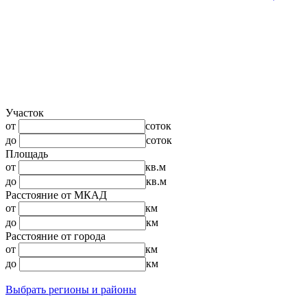
Участок
от
соток
до
соток
Площадь
от
кв.м
до
кв.м
Расстояние от МКАД
от
км
до
км
Расстояние от города
от
км
до
км
Выбрать регионы и районы