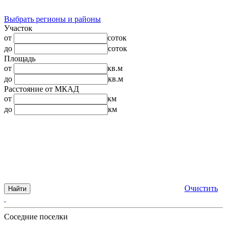
Выбрать регионы и районы
Участок
от
соток
до
соток
Площадь
от
кв.м
до
кв.м
Расстояние от МКАД
от
км
до
км
Очистить
Найти
Соседние поселки