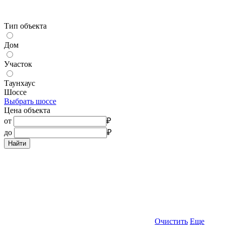
Тип объекта
Дом
Участок
Таунхаус
Шоссе
Выбрать шоссе
Цена объекта
от
₽
до
₽
Найти
Очистить
Еще