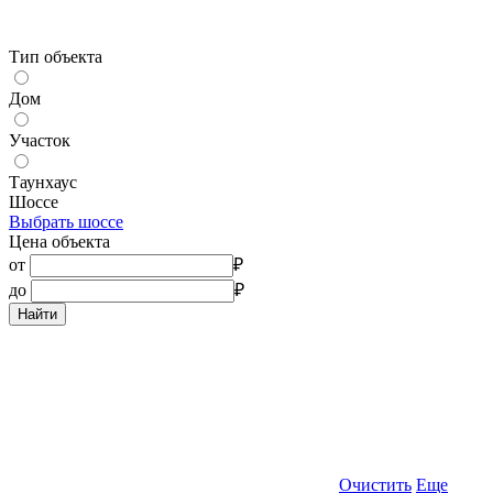
Тип объекта
Дом
Участок
Таунхаус
Шоссе
Выбрать шоссе
Цена объекта
от
₽
до
₽
Найти
Очистить
Еще