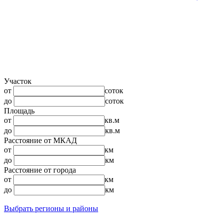
Участок
от
соток
до
соток
Площадь
от
кв.м
до
кв.м
Расстояние от МКАД
от
км
до
км
Расстояние от города
от
км
до
км
Выбрать регионы и районы