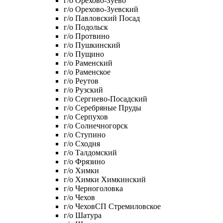
г/о Орехово-Зуево
г/о Орехово-Зуевский
г/о Павловский Посад
г/о Подольск
г/о Протвино
г/о Пушкинский
г/о Пущино
г/о Раменский
г/о Раменское
г/о Реутов
г/о Рузский
г/о Сергиево-Посадский
г/о Серебряные Пруды
г/о Серпухов
г/о Солнечногорск
г/о Ступино
г/о Сходня
г/о Талдомский
г/о Фрязино
г/о Химки
г/о Химки Химкинский
г/о Черноголовка
г/о Чехов
г/о ЧеховСП Стремиловское
г/о Шатура