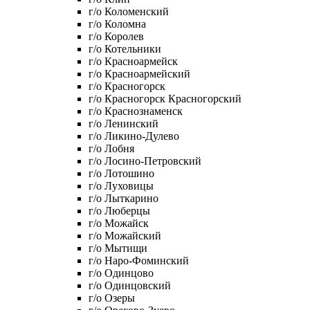
г/о Коломенский
г/о Коломна
г/о Королев
г/о Котельники
г/о Красноармейск
г/о Красноармейский
г/о Красногорск
г/о Красногорск Красногорский
г/о Краснознаменск
г/о Ленинский
г/о Ликино-Дулево
г/о Лобня
г/о Лосино-Петровский
г/о Лотошино
г/о Луховицы
г/о Лыткарино
г/о Люберцы
г/о Можайск
г/о Можайский
г/о Мытищи
г/о Наро-Фоминский
г/о Одинцово
г/о Одинцовский
г/о Озеры