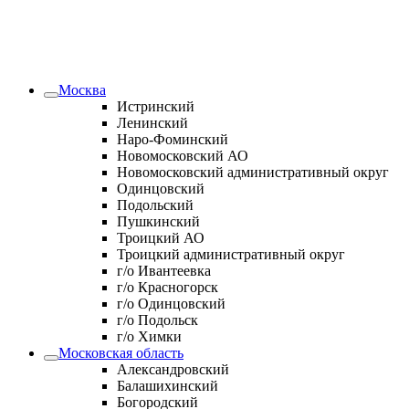
Москва
Истринский
Ленинский
Наро-Фоминский
Новомосковский АО
Новомосковский административный округ
Одинцовский
Подольский
Пушкинский
Троицкий АО
Троицкий административный округ
г/о Ивантеевка
г/о Красногорск
г/о Одинцовский
г/о Подольск
г/о Химки
Московская область
Александровский
Балашихинский
Богородский