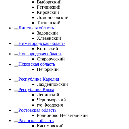
Выборгский
Гатчинский
Кировский
Ломоносовский
Тосненский
Липецкая область
Задонский
Хлевенский
Нижегородская область
Кстовский
Новгородская область
Старорусский
Псковская область
Печорский
Республика Карелия
Лахденпохский
Республика Крым
Ленинский
Черноморский
г/о Феодосия
Ростовская область
Родионово-Несветайский
Рязанская область
Касимовский