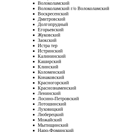
Волоколамский
Волоколамский г/о Волоколамский
Воскресенский
Дмитровский
Долгопрудный
Егорьевский
Жуковский
Заокский
Истра тер
Истринский
Калининский
Каширский
Клинский
Коломенский
Конаковский
Красногорский
Краснознаменский
Ленинский
Лосино-Петровский
Лотошинский
Луховицкий
Люберецкий
Можайский
Мытищинский
Наро-Фоминский