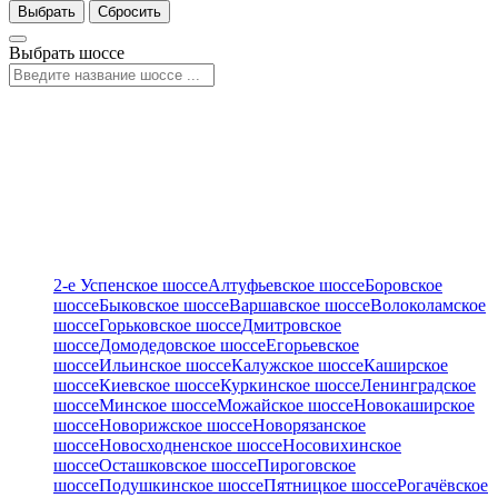
Выбрать
Сбросить
Выбрать шоссе
2-е Успенское шоссе
Алтуфьевское шоссе
Боровское
шоссе
Быковское шоссе
Варшавское шоссе
Волоколамское
шоссе
Горьковское шоссе
Дмитровское
шоссе
Домодедовское шоссе
Егорьевское
шоссе
Ильинское шоссе
Калужское шоссе
Каширское
шоссе
Киевское шоссе
Куркинское шоссе
Ленинградское
шоссе
Минское шоссе
Можайское шоссе
Новокаширское
шоссе
Новорижское шоссе
Новорязанское
шоссе
Новосходненское шоссе
Носовихинское
шоссе
Осташковское шоссе
Пироговское
шоссе
Подушкинское шоссе
Пятницкое шоссе
Рогачёвское