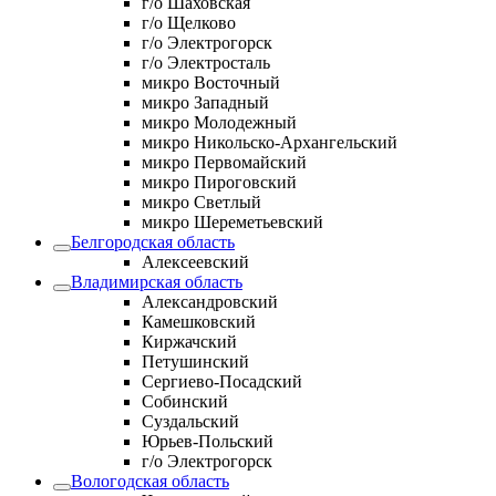
г/о Шаховская
г/о Щелково
г/о Электрогорск
г/о Электросталь
микро Восточный
микро Западный
микро Молодежный
микро Никольско-Архангельский
микро Первомайский
микро Пироговский
микро Светлый
микро Шереметьевский
Белгородская область
Алексеевский
Владимирская область
Александровский
Камешковский
Киржачский
Петушинский
Сергиево-Посадский
Собинский
Суздальский
Юрьев-Польский
г/о Электрогорск
Вологодская область