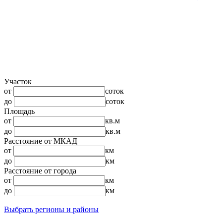
Участок
от
соток
до
соток
Площадь
от
кв.м
до
кв.м
Расстояние от МКАД
от
км
до
км
Расстояние от города
от
км
до
км
Выбрать регионы и районы