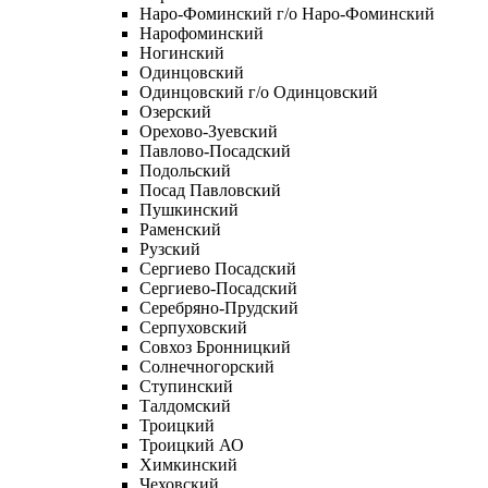
Наро-Фоминский г/о Наро-Фоминский
Нарофоминский
Ногинский
Одинцовский
Одинцовский г/о Одинцовский
Озерский
Орехово-Зуевский
Павлово-Посадский
Подольский
Посад Павловский
Пушкинский
Раменский
Рузский
Сергиево Посадский
Сергиево-Посадский
Серебряно-Прудский
Серпуховский
Совхоз Бронницкий
Солнечногорский
Ступинский
Талдомский
Троицкий
Троицкий АО
Химкинский
Чеховский