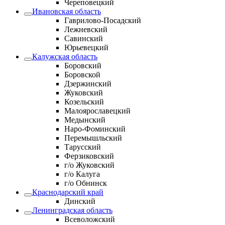
Череповецкий
Ивановская область
Гаврилово-Посадский
Лежневский
Савинский
Юрьевецкий
Калужская область
Боровский
Боровской
Дзержинский
Жуковский
Козельский
Малоярославецкий
Медынский
Наро-Фоминский
Перемышльский
Тарусский
Ферзиковский
г/о Жуковский
г/о Калуга
г/о Обнинск
Краснодарский край
Динский
Ленинградская область
Всеволожский