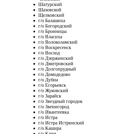
Шатурский
Шаховской
Щелковский
г/о Балашиха
г/о Богородский
г/о Бронницы
г/о Власиха
г/о Волоколамский
г/о Воскресенск
г/о Восход
г/о Дзержинский
г/о Дмитровский
г/о Долгопрудный
г/о Домодедово
г/о Дубна
г/о Егорьевск
г/о Жуковский
г/о Зарайск
г/о Звездный городок
г/о Звенигород
г/о Ивантеевка
г/о Истра
г/о Истра Истринский
г/о Кашира
г/о Клин