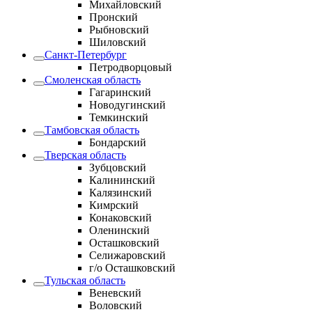
Михайловский
Пронский
Рыбновский
Шиловский
Санкт-Петербург
Петродворцовый
Смоленская область
Гагаринский
Новодугинский
Темкинский
Тамбовская область
Бондарский
Тверская область
Зубцовский
Калининский
Калязинский
Кимрский
Конаковский
Оленинский
Осташковский
Селижаровский
г/о Осташковский
Тульская область
Веневский
Воловский