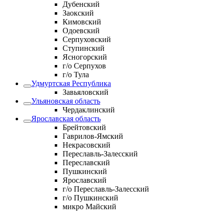
Дубенский
Заокский
Кимовский
Одоевский
Серпуховский
Ступинский
Ясногорский
г/о Серпухов
г/о Тула
Удмуртская Республика
Завьяловский
Ульяновская область
Чердаклинский
Ярославская область
Брейтовский
Гаврилов-Ямский
Некрасовский
Переславль-Залесский
Переславский
Пушкинский
Ярославский
г/о Переславль-Залесский
г/о Пушкинский
микро Майский