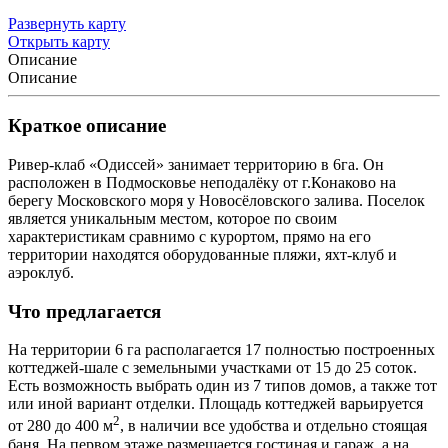
Развернуть карту
Открыть карту
Описание
Описание
Краткое описание
Ривер-клаб «Одиссей» занимает территорию в 6га. Он
расположен в Подмосковье неподалёку от г.Конаково на
берегу Московского моря у Новосёловского залива. Поселок
является уникальным местом, которое по своим
характеристикам сравнимо с курортом, прямо на его
территории находятся оборудованные пляжи, яхт-клуб и
аэроклуб.
Что предлагается
На территории 6 га располагается 17 полностью построенных
коттеджей-шале с земельными участками от 15 до 25 соток.
Есть возможность выбрать один из 7 типов домов, а также тот
или иной вариант отделки. Площадь коттеджей варьируется
2
от 280 до 400 м
, в наличии все удобства и отдельно стоящая
баня. На первом этаже размещается гостиная и гараж, а на