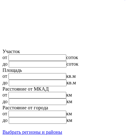
Участок
от
соток
до
соток
Площадь
от
кв.м
до
кв.м
Расстояние от МКАД
от
км
до
км
Расстояние от города
от
км
до
км
Выбрать регионы и районы