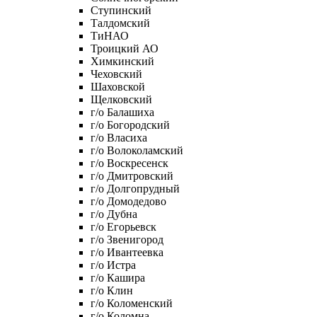
Ступинский
Талдомский
ТиНАО
Троицкий АО
Химкинский
Чеховский
Шаховской
Щелковский
г/о Балашиха
г/о Богородский
г/о Власиха
г/о Волоколамский
г/о Воскресенск
г/о Дмитровский
г/о Долгопрудный
г/о Домодедово
г/о Дубна
г/о Егорьевск
г/о Звенигород
г/о Ивантеевка
г/о Истра
г/о Кашира
г/о Клин
г/о Коломенский
г/о Коломна