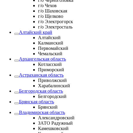
г/о Черноголовка
г/о Чехов
г/о Шаховская
г/о Щелково
г/о Электрогорск
г/о Электросталь
Алтайский край
Алтайский
Калманский
Первомайский
Чемальский
Архангельская область
Котласский
Приморский
Астраханская область
Приволжский
Харабалинский
Белгородская область
Белгородский
Брянская область
Брянский
Владимирская область
Александровский
ЗАТО Радужный
Камешковский