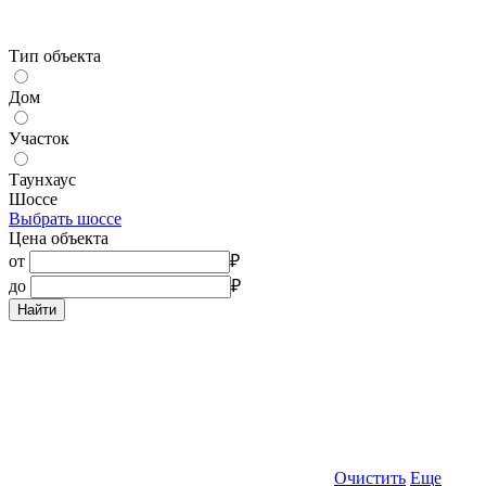
Тип объекта
Дом
Участок
Таунхаус
Шоссе
Выбрать шоссе
Цена объекта
от
₽
до
₽
Найти
Очистить
Еще