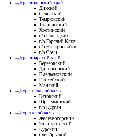
Краснодарский край
Динской
Северский
Темрюкский
Туапсинский
Хостинский
г/о Геленджик
г/о Горячий Ключ
г/о Новороссийск
г/о Сочи
Красноярский край
Березовский
Дивногорский
Емельяновский
Енисейский
Манский
Курганская область
Кетовский
Юргамышский
г/о Курган
Курская область
Железногорский
Золотухинский
Курский
Октябрьский