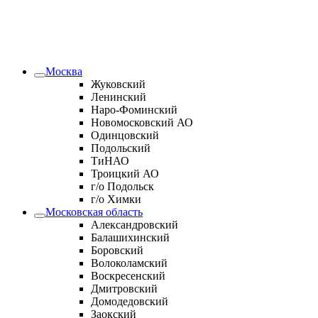
Москва
Жуковский
Ленинский
Наро-Фоминский
Новомосковский АО
Одинцовский
Подольский
ТиНАО
Троицкий АО
г/о Подольск
г/о Химки
Московская область
Александровский
Балашихинский
Боровский
Волоколамский
Воскресенский
Дмитровский
Домодедовский
Заокский