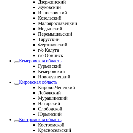
Дзержинский
Жуковский
Износковский
Козельский
Малоярославецкий
Медынский
Перемышльский
Тарусский
Ферзиковский
г/о Калуга
г/о Обнинск
Кемеровская область
Гурьевский
Кемеровский
Новокузнецкий
Кировская область
Кирово-Чепецкий
Лебяжский
Мурашинский
Нагорский
Слободской
Юрьянский
Костромская область
Костромской
Красносельский