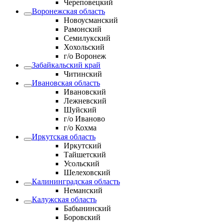
Череповецкий
Воронежская область
Новоусманский
Рамонский
Семилукский
Хохольский
г/о Воронеж
Забайкальский край
Читинский
Ивановская область
Ивановский
Лежневский
Шуйский
г/о Иваново
г/о Кохма
Иркутская область
Иркутский
Тайшетский
Усольский
Шелеховский
Калининградская область
Неманский
Калужская область
Бабынинский
Боровский