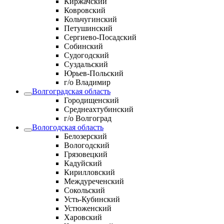
Киржачский
Ковровский
Кольчугинский
Петушинский
Сергиево-Посадский
Собинский
Судогодский
Суздальский
Юрьев-Польский
г/о Владимир
Волгоградская область
Городищенский
Среднеахтубинский
г/о Волгоград
Вологодская область
Белозерский
Вологодский
Грязовецкий
Кадуйский
Кирилловский
Междуреченский
Сокольский
Усть-Кубинский
Устюженский
Харовский