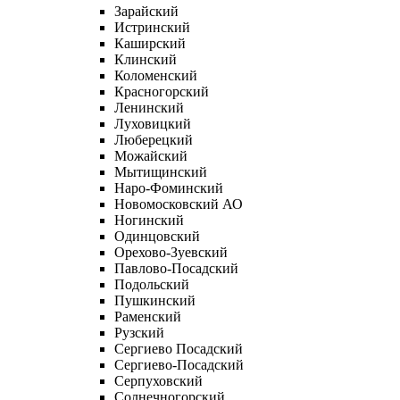
Зарайский
Истринский
Каширский
Клинский
Коломенский
Красногорский
Ленинский
Луховицкий
Люберецкий
Можайский
Мытищинский
Наро-Фоминский
Новомосковский АО
Ногинский
Одинцовский
Орехово-Зуевский
Павлово-Посадский
Подольский
Пушкинский
Раменский
Рузский
Сергиево Посадский
Сергиево-Посадский
Серпуховский
Солнечногорский