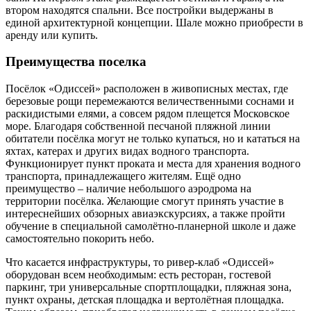
втором находятся спальни. Все постройки выдержаны в
единой архитектурной концепции. Шале можно приобрести в
аренду или купить.
Преимущества поселка
Посёлок «Одиссей» расположен в живописных местах, где
березовые рощи перемежаются величественными соснами и
раскидистыми елями, а совсем рядом плещется Московское
море. Благодаря собственной песчаной пляжной линии
обитатели посёлка могут не только купаться, но и кататься на
яхтах, катерах и других видах водного транспорта.
Функционирует пункт проката и места для хранения водного
транспорта, принадлежащего жителям. Ещё одно
преимущество – наличие небольшого аэродрома на
территории посёлка. Желающие смогут принять участие в
интереснейших обзорных авиаэкскурсиях, а также пройти
обучение в специальной самолётно-планерной школе и даже
самостоятельно покорить небо.
Что касается инфраструктуры, то ривер-клаб «Одиссей»
оборудован всем необходимым: есть ресторан, гостевой
паркинг, три универсальные спортплощадки, пляжная зона,
пункт охраны, детская площадка и вертолётная площадка.