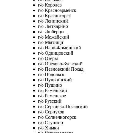
г/о Королев
г/о Красноармейск
г/о Красногорск
г/о Ленинский
г/о Лыткарино
г/о Люберцы
г/о Можайский
г/о Мытищи
г/о Наро-Фоминский
г/о Одинцовский
г/о Озеры
г/о Орехово-Зуевский
г/о Павловский Посад
г/о Подольск
г/о Пушкинский
г/о Пущино
г/о Раменский
г/о Раменское
г/о Рузский
г/о Сергиево-Посадский
г/о Серпухов
г/о Солнечногорск
г/о Ступино
г/о Химки