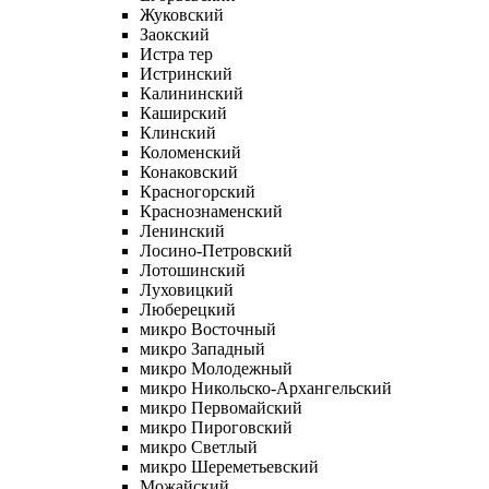
Жуковский
Заокский
Истра тер
Истринский
Калининский
Каширский
Клинский
Коломенский
Конаковский
Красногорский
Краснознаменский
Ленинский
Лосино-Петровский
Лотошинский
Луховицкий
Люберецкий
микро Восточный
микро Западный
микро Молодежный
микро Никольско-Архангельский
микро Первомайский
микро Пироговский
микро Светлый
микро Шереметьевский
Можайский