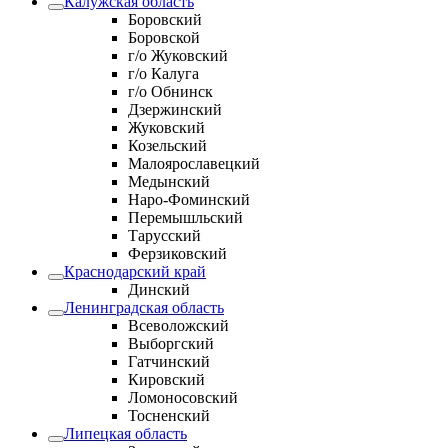
Калужская область
Боровский
Боровской
г/о Жуковский
г/о Калуга
г/о Обнинск
Дзержинский
Жуковский
Козельский
Малоярославецкий
Медынский
Наро-Фоминский
Перемышльский
Тарусский
Ферзиковский
Краснодарский край
Динский
Ленинградская область
Всеволожский
Выборгский
Гатчинский
Кировский
Ломоносовский
Тосненский
Липецкая область