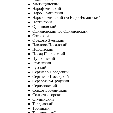
Мытищинский
Нарофоминский
Наро-Фоминский
Наро-Фоминский г/о Наро-Фоминский
Ногинский
Одинцовский
Одинцовский г/о Одинцовский
Озерский
Орехово-Зуевский
Павлово-Посадский
Подольский
Посад Павловский
Пушкинский
Раменский
Рузский
Сергиево Посадский
Сергиево-Посадский
Серебряно-Прудский
Серпуховский
Совхоз Бронницкий
Солнечногорский
Ступинский
Талдомский
Троицкий
Троицкий АО