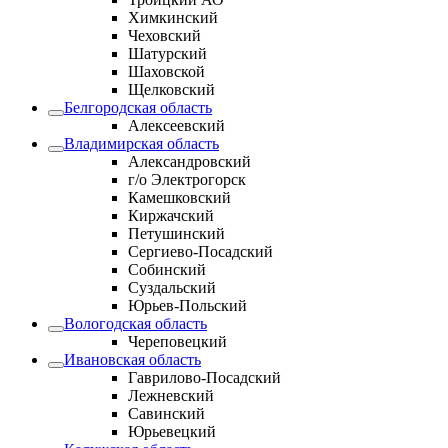
Химкинский
Чеховский
Шатурский
Шаховской
Щелковский
Белгородская область
Алексеевский
Владимирская область
Александровский
г/о Электрогорск
Камешковский
Киржачский
Петушинский
Сергиево-Посадский
Собинский
Суздальский
Юрьев-Польский
Вологодская область
Череповецкий
Ивановская область
Гаврилово-Посадский
Лежневский
Савинский
Юрьевецкий