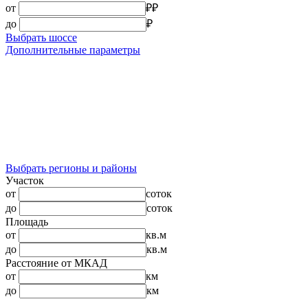
от
₽
₽
до
₽
Выбрать шоссе
Дополнительные параметры
Выбрать регионы и районы
Участок
от
соток
до
соток
Площадь
от
кв.м
до
кв.м
Расстояние от МКАД
от
км
до
км