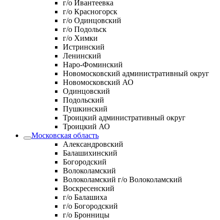
г/о Ивантеевка
г/о Красногорск
г/о Одинцовский
г/о Подольск
г/о Химки
Истринский
Ленинский
Наро-Фоминский
Новомосковский административный округ
Новомосковский АО
Одинцовский
Подольский
Пушкинский
Троицкий административный округ
Троицкий АО
Московская область
Александровский
Балашихинский
Богородский
Волоколамский
Волоколамский г/о Волоколамский
Воскресенский
г/о Балашиха
г/о Богородский
г/о Бронницы