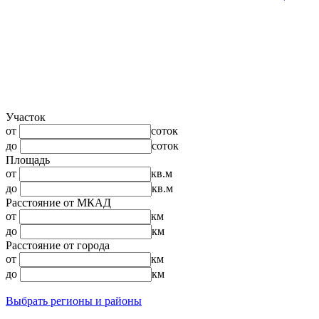
Участок
от
соток
до
соток
Площадь
от
кв.м
до
кв.м
Расстояние от МКАД
от
км
до
км
Расстояние от города
от
км
до
км
Выбрать регионы и районы