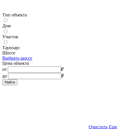
Тип объекта
Дом
Участок
Таунхаус
Шоссе
Выбрать шоссе
Цена объекта
от
₽
до
₽
Найти
Очистить
Еще