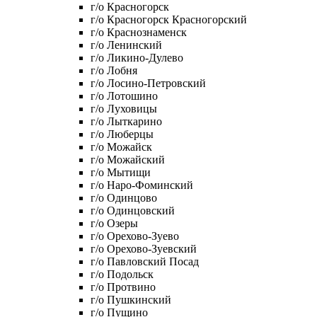
г/о Красногорск
г/о Красногорск Красногорский
г/о Краснознаменск
г/о Ленинский
г/о Ликино-Дулево
г/о Лобня
г/о Лосино-Петровский
г/о Лотошино
г/о Луховицы
г/о Лыткарино
г/о Люберцы
г/о Можайск
г/о Можайский
г/о Мытищи
г/о Наро-Фоминский
г/о Одинцово
г/о Одинцовский
г/о Озеры
г/о Орехово-Зуево
г/о Орехово-Зуевский
г/о Павловский Посад
г/о Подольск
г/о Протвино
г/о Пушкинский
г/о Пущино