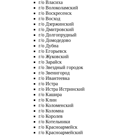
г/о Власиха
г/о Волоколамский
г/о Воскресенск
г/о Восход
г/о Дзержинский
г/о Дмитровский
г/о Долгопрудный
г/о Домодедово
г/о Дубна
г/о Егорьевск
г/о Жуковский
г/о Зарайск
г/о Звездный городок
г/о Звенигород
г/о Ивантеевка
г/о Истра
г/о Истра Истринский
г/о Кашира
г/о Клин
г/о Коломенский
г/о Коломна
г/о Королев
г/о Котельники
г/о Красноармейск
г/о Красноармейский