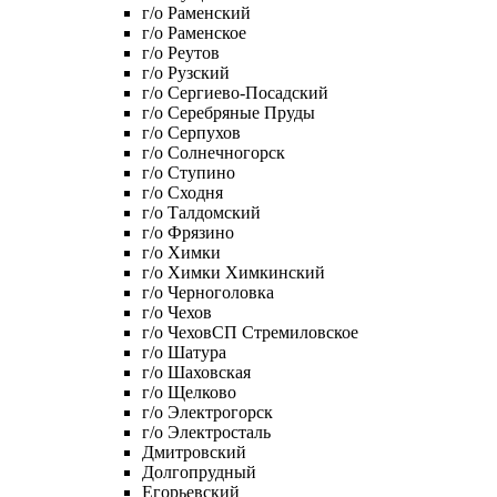
г/о Раменский
г/о Раменское
г/о Реутов
г/о Рузский
г/о Сергиево-Посадский
г/о Серебряные Пруды
г/о Серпухов
г/о Солнечногорск
г/о Ступино
г/о Сходня
г/о Талдомский
г/о Фрязино
г/о Химки
г/о Химки Химкинский
г/о Черноголовка
г/о Чехов
г/о ЧеховСП Стремиловское
г/о Шатура
г/о Шаховская
г/о Щелково
г/о Электрогорск
г/о Электросталь
Дмитровский
Долгопрудный
Егорьевский