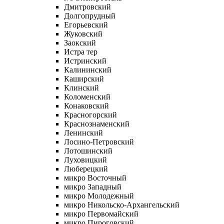
Дмитровский
Долгопрудный
Егорьевский
Жуковский
Заокский
Истра тер
Истринский
Калининский
Каширский
Клинский
Коломенский
Конаковский
Красногорский
Краснознаменский
Ленинский
Лосино-Петровский
Лотошинский
Луховицкий
Люберецкий
микро Восточный
микро Западный
микро Молодежный
микро Никольско-Архангельский
микро Первомайский
микро Пироговский