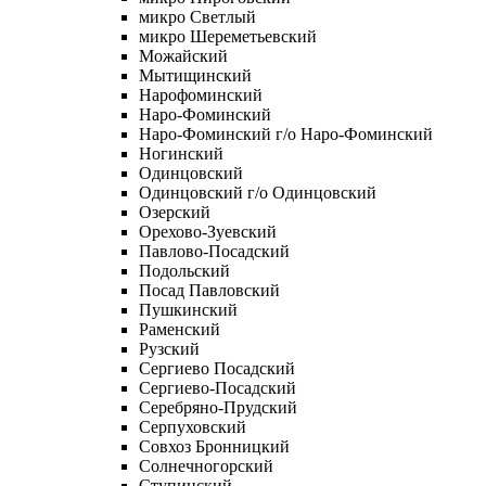
микро Светлый
микро Шереметьевский
Можайский
Мытищинский
Нарофоминский
Наро-Фоминский
Наро-Фоминский г/о Наро-Фоминский
Ногинский
Одинцовский
Одинцовский г/о Одинцовский
Озерский
Орехово-Зуевский
Павлово-Посадский
Подольский
Посад Павловский
Пушкинский
Раменский
Рузский
Сергиево Посадский
Сергиево-Посадский
Серебряно-Прудский
Серпуховский
Совхоз Бронницкий
Солнечногорский
Ступинский