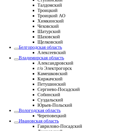
Талдомский
Троицкий
Троицкий АО
Химкинский
Чеховский
Шатурский
Шаховской
Щелковский
Белгородская область
Алексеевский
Владимирская область
Александровский
г/о Электрогорск
Камешковский
Киржачский
Петушинский
Сергиево-Посадский
Собинский
Суздальский
Юрьев-Польский
Вологодская область
Череповецкий
Ивановская область
Гаврилово-Посадский