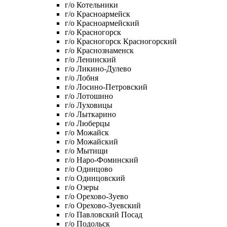
г/о Котельники
г/о Красноармейск
г/о Красноармейский
г/о Красногорск
г/о Красногорск Красногорский
г/о Краснознаменск
г/о Ленинский
г/о Ликино-Дулево
г/о Лобня
г/о Лосино-Петровский
г/о Лотошино
г/о Луховицы
г/о Лыткарино
г/о Люберцы
г/о Можайск
г/о Можайский
г/о Мытищи
г/о Наро-Фоминский
г/о Одинцово
г/о Одинцовский
г/о Озеры
г/о Орехово-Зуево
г/о Орехово-Зуевский
г/о Павловский Посад
г/о Подольск