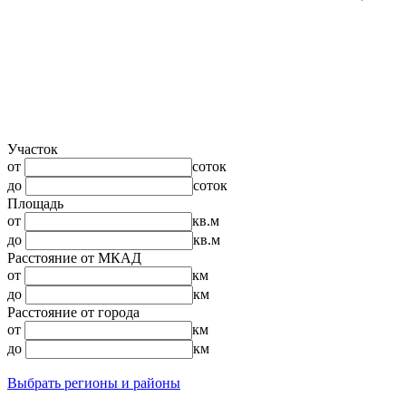
Участок
от
соток
до
соток
Площадь
от
кв.м
до
кв.м
Расстояние от МКАД
от
км
до
км
Расстояние от города
от
км
до
км
Выбрать регионы и районы