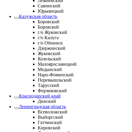
Лежневский
Савинский
Юрьевецкий
Калужская область
Боровский
Боровской
г/о Жуковский
г/о Калуга
г/о Обнинск
Дзержинский
Жуковский
Козельский
Малоярославецкий
Медынский
Наро-Фоминский
Перемышльский
Тарусский
Ферзиковский
Краснодарский край
Динский
Ленинградская область
Всеволожский
Выборгский
Гатчинский
Кировский