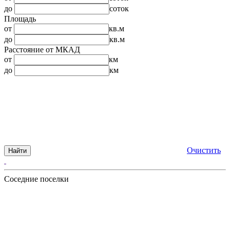
до
соток
Площадь
от
кв.м
до
кв.м
Расстояние от МКАД
от
км
до
км
Очистить
Найти
Соседние поселки