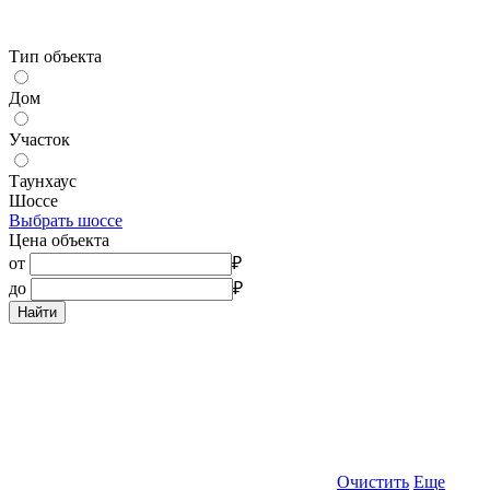
Тип объекта
Дом
Участок
Таунхаус
Шоссе
Выбрать шоссе
Цена объекта
от
₽
до
₽
Найти
Очистить
Еще