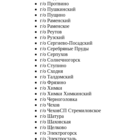
г/о Протвино
г/о Пушкинский
г/о Пущино
г/о Раменский
г/о Раменское
г/о Реутов
г/о Рузский
г/о Сергиево-Посадский
г/о Серебряные Пруды
г/о Серпухов
г/о Солнечногорск
г/о Ступино
г/о Сходня
г/о Талдомский
г/о Фрязино
г/о Химки
г/о Химки Химкинский
г/о Черноголовка
г/о Чехов
г/о ЧеховСП Стремиловское
г/о Шатура
г/о Шаховская
г/о Щелково
г/о Электрогорск
г/о Электросталь