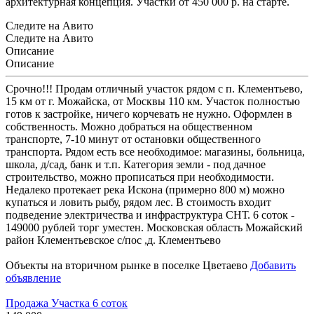
архитектурная концепция. Участки от 450 000 р. на старте.
Следите на Авито
Следите на Авито
Описание
Описание
Срочно!!! Продам отличный участок рядом с п. Клементьево,
15 км от г. Можайска, от Москвы 110 км. Участок полностью
готов к застройке, ничего корчевать не нужно. Оформлен в
собственность. Можно добраться на общественном
транспорте, 7-10 минут от остановки общественного
транспорта. Рядом есть все необходимое: магазины, больница,
школа, д/сад, банк и т.п. Категория земли - под дачное
строительство, можно прописаться при необходимости.
Недалеко протекает река Искона (примерно 800 м) можно
купаться и ловить рыбу, рядом лес. В стоимость входит
подведение электричества и инфраструктура СНТ. 6 соток -
149000 рублей торг уместен. Московская область Можайский
район Клементьевское с/пос ,д. Клементьево
Объекты на вторичном рынке в поселке Цветаево
Добавить
объявление
Продажа Участка 6 соток