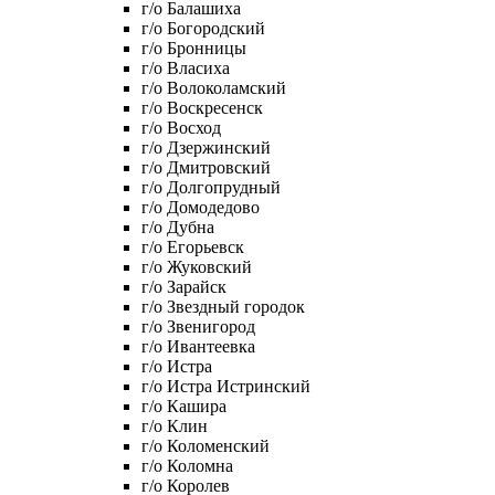
г/о Балашиха
г/о Богородский
г/о Бронницы
г/о Власиха
г/о Волоколамский
г/о Воскресенск
г/о Восход
г/о Дзержинский
г/о Дмитровский
г/о Долгопрудный
г/о Домодедово
г/о Дубна
г/о Егорьевск
г/о Жуковский
г/о Зарайск
г/о Звездный городок
г/о Звенигород
г/о Ивантеевка
г/о Истра
г/о Истра Истринский
г/о Кашира
г/о Клин
г/о Коломенский
г/о Коломна
г/о Королев