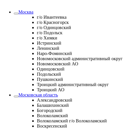
Москва
г/о Ивантеевка
г/о Красногорск
г/о Одинцовский
г/о Подольск
г/о Химки
Истринский
Ленинский
Наро-Фоминский
Новомосковский административный округ
Новомосковский АО
Одинцовский
Подольский
Пушкинский
Троицкий административный округ
Троицкий АО
Московская область
Александровский
Балашихинский
Богородский
Волоколамский
Волоколамский г/о Волоколамский
Воскресенский