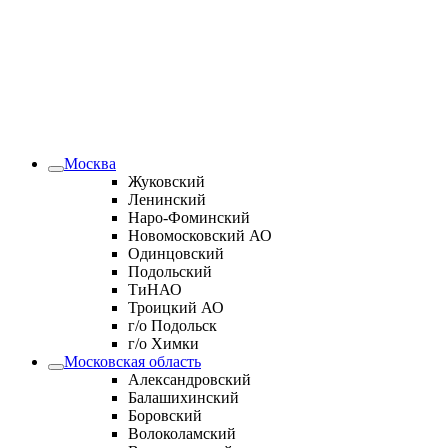
Москва
Жуковский
Ленинский
Наро-Фоминский
Новомосковский АО
Одинцовский
Подольский
ТиНАО
Троицкий АО
г/о Подольск
г/о Химки
Московская область
Александровский
Балашихинский
Боровский
Волоколамский