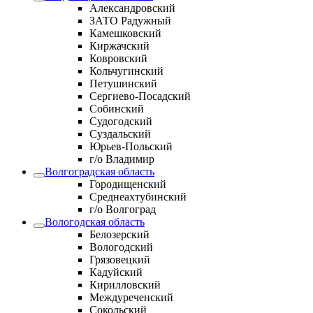
Александровский
ЗАТО Радужный
Камешковский
Киржачский
Ковровский
Кольчугинский
Петушинский
Сергиево-Посадский
Собинский
Судогодский
Суздальский
Юрьев-Польский
г/о Владимир
Волгоградская область
Городищенский
Среднеахтубинский
г/о Волгоград
Вологодская область
Белозерский
Вологодский
Грязовецкий
Кадуйский
Кирилловский
Междуреченский
Сокольский