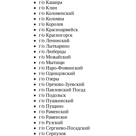
г/о Кашира
г/о Клин
г/о Коломенский
г/о Коломна
г/о Королев
г/о Красноармейск
г/о Красногорск
г/о Ленинский
г/о Лыткарино
г/о Люберцы
г/о Можайский
г/о Мытищи
г/о Наро-Фоминский
г/о Одинцовский
г/о Озеры
г/о Орехово-Зуевский
г/о Павловский Посад
г/о Подольск
г/о Пушкинский
г/о Пущино
г/о Раменский
г/о Раменское
г/о Рузский
г/о Сергиево-Посадский
г/о Серпухов