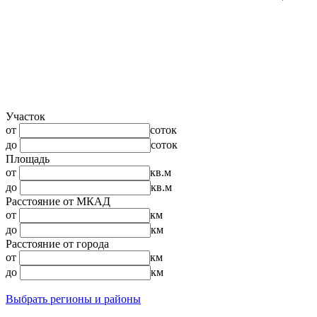
Участок
от
соток
до
соток
Площадь
от
кв.м
до
кв.м
Расстояние от МКАД
от
км
до
км
Расстояние от города
от
км
до
км
Выбрать регионы и районы