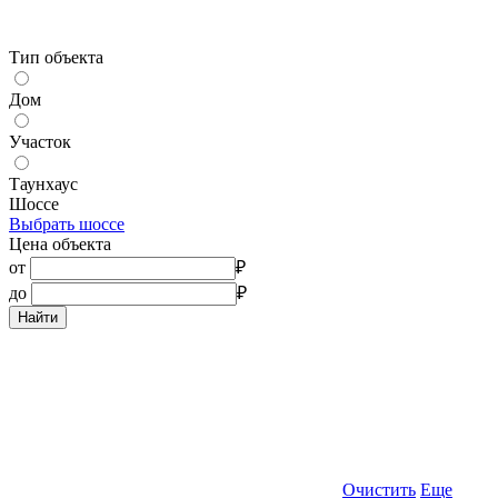
Тип объекта
Дом
Участок
Таунхаус
Шоссе
Выбрать шоссе
Цена объекта
от
₽
до
₽
Найти
Очистить
Еще