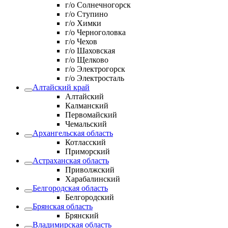
г/о Солнечногорск
г/о Ступино
г/о Химки
г/о Черноголовка
г/о Чехов
г/о Шаховская
г/о Щелково
г/о Электрогорск
г/о Электросталь
Алтайский край
Алтайский
Калманский
Первомайский
Чемальский
Архангельская область
Котласский
Приморский
Астраханская область
Приволжский
Харабалинский
Белгородская область
Белгородский
Брянская область
Брянский
Владимирская область