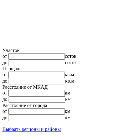
Участок
от
соток
до
соток
Площадь
от
кв.м
до
кв.м
Расстояние от МКАД
от
км
до
км
Расстояние от города
от
км
до
км
Выбрать регионы и районы