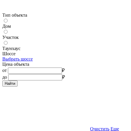
Тип объекта
Дом
Участок
Таунхаус
Шоссе
Выбрать шоссе
Цена объекта
от
₽
до
₽
Найти
Очистить
Еще