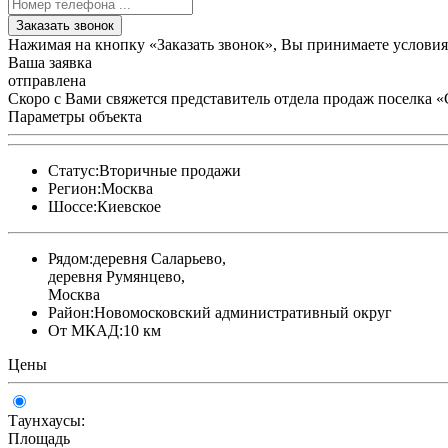
Заказать звонок
Нажимая на кнопку «Заказать звонок», Вы принимаете услови
Ваша заявка
отправлена
Скоро с Вами свяжется представитель отдела продаж поселка 
Параметры объекта
Статус:
Вторичные продажи
Регион:
Москва
Шоссе:
Киевское
Рядом:
деревня Саларьево,
деревня Румянцево,
Москва
Район:
Новомосковский административный округ
От МКАД:
10 км
Цены
Таунхаусы:
Площадь