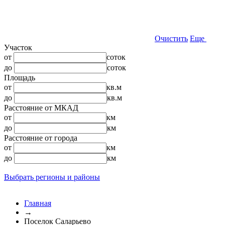
Очистить
Еще
Участок
от
соток
до
соток
Площадь
от
кв.м
до
кв.м
Расстояние от МКАД
от
км
до
км
Расстояние от города
от
км
до
км
Выбрать регионы и районы
Главная
→
Поселок Саларьево