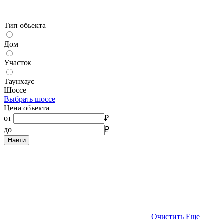
Тип объекта
Дом
Участок
Таунхаус
Шоссе
Выбрать шоссе
Цена объекта
от
₽
до
₽
Найти
Очистить
Еще