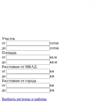
Участок
от
соток
до
соток
Площадь
от
кв.м
до
кв.м
Расстояние от МКАД
от
км
до
км
Расстояние от города
от
км
до
км
Выбрать регионы и районы