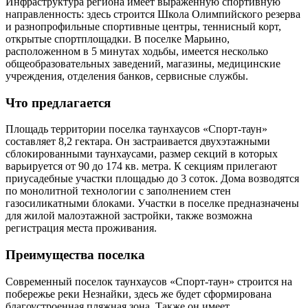
Инфраструктура региона имеет выраженную спортивную
направленность: здесь строится Школа Олимпийского резерва
и разнопрофильные спортивные центры, теннисный корт,
открытые спортплощадки. В поселке Марьино,
расположенном в 5 минутах ходьбы, имеется несколько
общеобразовательных заведений, магазины, медицинские
учреждения, отделения банков, сервисные службы.
Что предлагается
Площадь территории поселка таунхаусов «Спорт-таун»
составляет 8,2 гектара. Он застраивается двухэтажными
сблокированными таунхаусами, размер секций в которых
варьируется от 90 до 174 кв. метра. К секциям прилегают
приусадебные участки площадью до 3 соток. Дома возводятся
по монолитной технологии с заполнением стен
газосиликатными блоками. Участки в поселке предназначены
для жилой малоэтажной застройки, также возможна
регистрация места проживания.
Преимущества поселка
Современный поселок таунхаусов «Спорт-таун» строится на
побережье реки Незнайки, здесь же будет сформирована
благоустроенная пляжная зона. Также он имеет