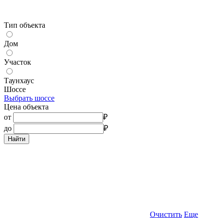
Тип объекта
Дом
Участок
Таунхаус
Шоссе
Выбрать шоссе
Цена объекта
от
₽
до
₽
Найти
Очистить
Еще