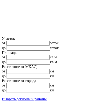
Участок
от
соток
до
соток
Площадь
от
кв.м
до
кв.м
Расстояние от МКАД
от
км
до
км
Расстояние от города
от
км
до
км
Выбрать регионы и районы