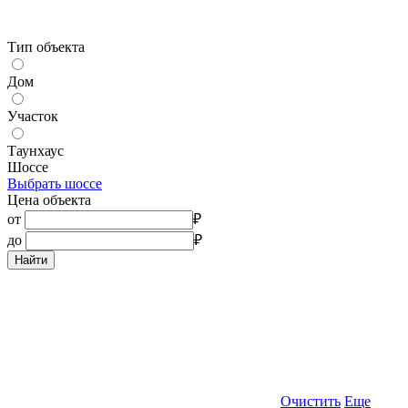
Тип объекта
Дом
Участок
Таунхаус
Шоссе
Выбрать шоссе
Цена объекта
от
₽
до
₽
Найти
Очистить
Еще