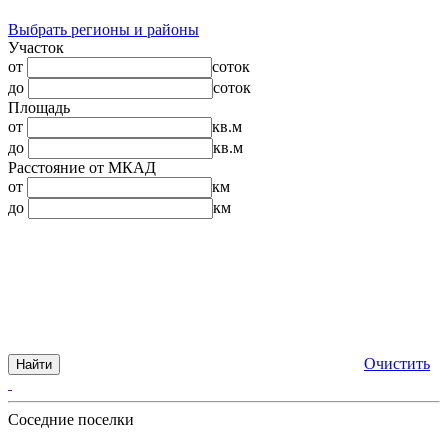
Выбрать регионы и районы
Участок
от
соток
до
соток
Площадь
от
кв.м
до
кв.м
Расстояние от МКАД
от
км
до
км
Очистить
Найти
Соседние поселки