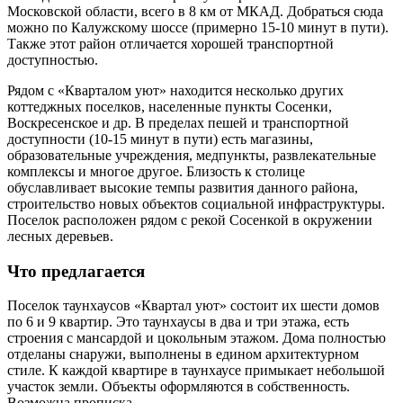
Московской области, всего в 8 км от МКАД. Добраться сюда
можно по Калужскому шоссе (примерно 15-10 минут в пути).
Также этот район отличается хорошей транспортной
доступностью.
Рядом с «Кварталом уют» находится несколько других
коттеджных поселков, населенные пункты Сосенки,
Воскресенское и др. В пределах пешей и транспортной
доступности (10-15 минут в пути) есть магазины,
образовательные учреждения, медпункты, развлекательные
комплексы и многое другое. Близость к столице
обуславливает высокие темпы развития данного района,
строительство новых объектов социальной инфраструктуры.
Поселок расположен рядом с рекой Сосенкой в окружении
лесных деревьев.
Что предлагается
Поселок таунхаусов «Квартал уют» состоит их шести домов
по 6 и 9 квартир. Это таунхаусы в два и три этажа, есть
строения с мансардой и цокольным этажом. Дома полностью
отделаны снаружи, выполнены в едином архитектурном
стиле. К каждой квартире в таунхаусе примыкает небольшой
участок земли. Объекты оформляются в собственность.
Возможна прописка.