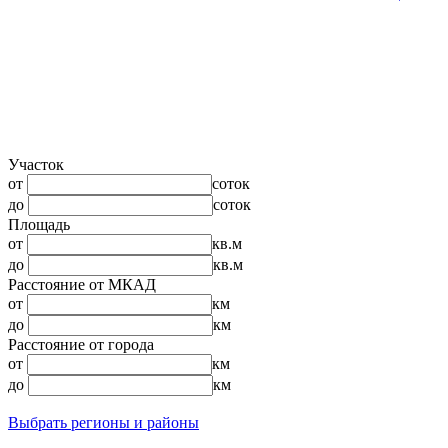
Участок
от
соток
до
соток
Площадь
от
кв.м
до
кв.м
Расстояние от МКАД
от
км
до
км
Расстояние от города
от
км
до
км
Выбрать регионы и районы