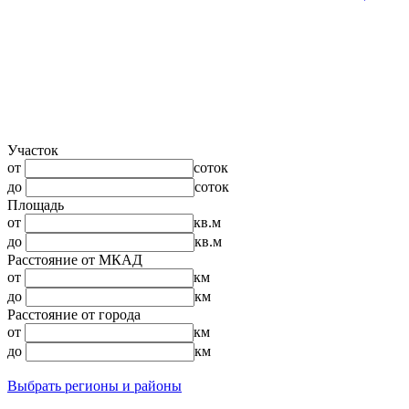
Участок
от
соток
до
соток
Площадь
от
кв.м
до
кв.м
Расстояние от МКАД
от
км
до
км
Расстояние от города
от
км
до
км
Выбрать регионы и районы