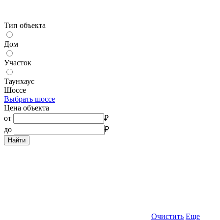
Тип объекта
Дом
Участок
Таунхаус
Шоссе
Выбрать шоссе
Цена объекта
от
₽
до
₽
Найти
Очистить
Еще