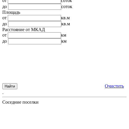
от
соток
до
соток
Площадь
от
кв.м
до
кв.м
Расстояние от МКАД
от
км
до
км
Очистить
Найти
Соседние поселки