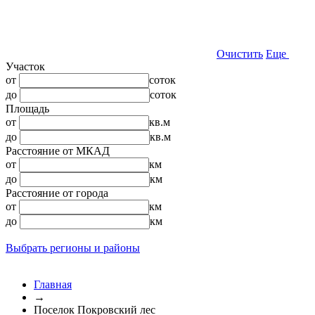
Очистить
Еще
Участок
от
соток
до
соток
Площадь
от
кв.м
до
кв.м
Расстояние от МКАД
от
км
до
км
Расстояние от города
от
км
до
км
Выбрать регионы и районы
Главная
→
Поселок Покровский лес