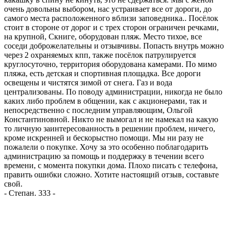
очень довольны выбором, нас устраивает все от дороги, до
самого места расположенного вблизи заповедника.. Посёлок
стоит в стороне от дорог и с трех сторон ограничен речками,
на крупной, Скниге, оборудован пляж. Место тихое, все
соседи доброжелательны и отзывчивы. Попасть внутрь можно
через 2 охраняемых кпп, также посёлок патрулируется
круглосуточно, территория оборудована камерами. По мимо
пляжа, есть детская и спортивная площадка. Все дороги
освещены и чистятся зимой от снега. Газ и вода
централизованы. По поводу администрации, никогда не было
каких либо проблем в общении, как с акционерами, так и
непосредственно с последним управляющим, Ольгой
Константиновной. Никто не вымогал и не намекал на какую
то личную заинтересованность в решении проблем, ничего,
кроме искренней и бескорыстно помощи. Мы ни разу не
пожалели о покупке. Хочу за это особенно поблагодарить
администрацию за помощь и поддержку в течении всего
времени, с момента покупки дома. Плохо писать с телефона,
править ошибки сложно. Хотите настоящий отзыв, составьте
свой.
-
Степан. 333
-