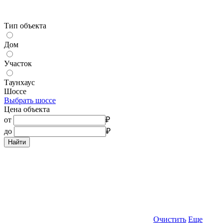
Тип объекта
Дом
Участок
Таунхаус
Шоссе
Выбрать шоссе
Цена объекта
от
₽
до
₽
Найти
Очистить
Еще