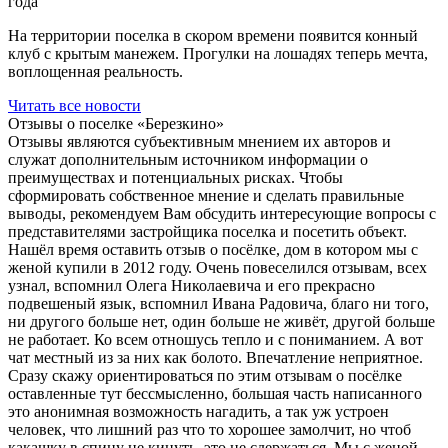
года
На территории поселка в скором времени появится конный
клуб с крытым манежем. Прогулки на лошадях теперь мечта,
воплощенная реальность.
Читать все новости
Отзывы о поселке
«Березкино»
Отзывы являются субъективным мнением их авторов и
служат дополнительным источником информации о
преимуществах и потенциальных рисках. Чтобы
сформировать собственное мнение и сделать правильные
выводы, рекомендуем Вам обсудить интересующие вопросы с
представителями застройщика поселка и посетить объект.
Нашёл время оставить отзыв о посёлке, дом в котором мы с
женой купили в 2012 году. Очень повеселился отзывам, всех
узнал, вспомнил Олега Николаевича и его прекрасно
подвешеный язык, вспомнил Ивана Радовича, благо ни того,
ни другого больше нет, один больше не живёт, другой больше
не работает. Ко всем отношусь тепло и с пониманием. А вот
чат местный из за них как болото. Впечатление неприятное.
Сразу скажу ориентироваться по этим отзывам о посёлке
оставленные тут бессмысленно, большая часть написанного
это анонимная возможность нагадить, а так уж устроен
человек, что лишний раз что то хорошее замолчит, но чтоб
какашку в спину не кинуть, это не сдержаться. Мы с женой