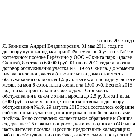
16 июня 2017 года
Я, Банников Андрей Владимирович, 31 мая 2011 года по договору купли-продажи приобрёл земельный участок №19 в коттеджном посёлке Берёзкино у ООО «Скнига парк» (далее - Скнига), 8 соток за 630000 руб. 01 июня 2012 года заключил договор обслуживания участка №С-19 со Скнига. До момента начала освоения участка (строительства дома) стоимость обслуживания составляла 1,5 рубля за кв.м. площади участка в месяц. За мои 8 соток плата составила 1300 руб. Весной 2015 года начал строительство своего дома. Стоимость обслуживания в связи с этим выросла до 2,5 рубля за 1 кв.м. (2000 руб. за мой участок), что соответствовало договору обслуживания №19. 29 августа 2015 года состоялось собрание собственников участков, инициировано оно было жителями посёлка. Было составлено коллективное обращение к Скнига, содержащее 15 важных вопросов, которое подписала бОльшая часть жителей посёлка. Просили предоставить калькуляцию работ по обслуживанию посёлка, отчёт о сумме поступлений денежных средств от собственников, спрашивали о том, оплачивает ли Скнига обслуживание непроданных участков, запрашивали перечень субподрядчиков, отчёт о работах, выполненных с 2013 по 2015 год, асфальтировании дорог посёлка, въезда в посёлок по смарт-картам и так далее. По состоянию на 2017 год все вопросы из обращения жителей игнорируются. Исключением явились лишь вопрос асфальтирования, (был заасфальтирован так называемый «большой круг» - улицы Солнечная-Берёзовая-Живописная-Центральная), хотя, по договору купли-продажи асфальт по всему посёлку был гарантирован не позднее 31.12.2013г; предложение об организации въезда по смарт-картам было реализовано лишь 15.05.2017. На собрании представители Скнига объявили жителям главное: отныне обслуживание посёлка будет осуществлять компания ООО "П и К современные технологии" (далее - ПиК), а Скнига в одностороннем порядке расторгает договор обслуживания. Новый тариф предлагался 3500 руб. в месяц за освоенный участок размером до 10 соток и 2300 руб. за неосвоенный. При этом жителям не была донесены основания работы новой организации на коммуникациях, принадлежащих Скнига. Было сказано лишь то, что акционеры ПиК и Скнига - одни и те же люди. Новый тариф на обслуживание показался мне завышенным (при том объеме услуг, которые оказывались в посёлке на протяжении нескольких лет), ряд пунктов текста договора я счёл дискриминационными, не отвечающими законодательству РФ. В связи с этим я передал со своей стороны директору ПиК - Дубровиной О.К. протокол разногласий, в котором указал чёткие условия (опираясь на законодательство РФ и Гражданский Кодекс РФ), при которых готов подписать новый договор. К сожалению, текст протокола был полностью проигнорирован, в ответ я получил лишь формальную отписку с содержанием "в договоре всё по закону, текст договора и его условия меняться не будут". Со своей стороны я также предложил администрации посёлка оплачивать тариф в 3500 руб., но по старому договору и реквизитам, или подписание по нему допсоглашения до завершения процесса переговоров по новому договору. Мои предложения были категорически отвергнуты с формулировкой, что единственный способ моего беспроблемного существования в посёлке – подписание нового договора Только в предложенной ПиК редакции. Договор я подписывать так и не стал и переговорный процесс с администрацией вступил в вялотекущую фазу. Несмотря на неопределённость ситуации, как законопослушный собственник участка, платежи по действующему договору обслуживания №C-19 со Скнига я продолжил осуществлять по тарифу договора 2000 руб. в месяц., оплата мной произведена до июня 2017 года включительно. Подчеркну, уведомлений от Скнига об ошибочно перечисляемых платежах я не получал, возврата средств ими не производилось. Попыток оспорить законность действия договора обслуживания с их стороны также не было. Далее выяснилось, что за работы по подведению коммуникаций (газ, вода, электричество) к дому, требуется доплатить ещё 260000 рублей, несмотря на то, что коммуникации Уже были проложены Скнигой к месту размещения дома. Договор на подведение коммуникаций к дому предлагалось заключить с ПиК. Оценивая стоимость работ как завышенную в несколько раз, запросил у Дубровиной техусловия на подключение своими силами с привлечением аккредитованных организаций. В ответ на запрос получил информацию, что стоимость техусловий составит 120000 рублей. Взвесив ситуацию, а также потенциальные "палки в колёса" от собственника сетей на этапах производства мной работ по подключению, 08.04.2016 подписал Договор возмездного оказания услуг №С-19 на подведение коммкникаций, оплатил его полностью, в размере 260000р. Следующим этапом после завершения работ по вводу коммуникаций в дом было заключение прямого договора с гарантирующим поставщиком электроэнергии по Тульской области АО "ТНС энерго Тула" и открытие лицевого счёта по электричеству, а также заключение договора с АО «Газпром газораспределение Тула» на поставку газа, техническое обслуживание газового оборудования и непосредственно осуществление пуска газа. Потребовалось свидетельство собственности на дом. Стоимость данной услуги стороной ПиК, при условии передачи Дубровиной необходимых нотариально заверенных доверенностей, составляла по её словам 20000 рублей. Обратившись с необходимым пакетом документов в Многофункциональный Центр Заокска, свидетельство я получил сам. Единственная сумма, которую пришлось заплатить - Госпошлина в размере 350 рублей. За услуги по заключению договора с АО «Газпром газораспределение Тула» Дубровина обозначила сумму в 28000 руб., кроме этого, за врезку 3500 руб. и 4000 руб. за пуск газа. По счастливому стечению обстоятельств мне удалось своими силами заключить договора на поставку газа и обслуживание оборудования, а также произвести пуск газа с привлечением специалистов АО «Газпром газораспределение Тула». Полная стоимость всех услуг составила 6500 руб. Котлован, вырытый ПиК до сегодняшнего дня не зарыт. На мой запрос о сроках по котловану Дубровина ответила «вы сами провели газ, сами и котлован закапывайте!». Из-за невыполненных в полном объёме обязательств по договору подведения коммуникаций №C-19 со стороны ПиК, из-за непредоставления ими необходимых документов, в том числе Актов разграничения балансовой принадлежности по газу, воде, электричеству и прочих, Акт приёмки работ по данному договору мной на сегодня не подписан. Особенно комично на этом фоне выглядит письменное уведомление от ПиК с предложением подписать Акт в связи с выполнением полного объёма работ. Когда встал вопрос о подписании прямого договора с АО "ТНС энерго Тула" (далее - ТНС) и открытии лицевого счёта абонента, Дубровина сообщила, что данная услуга будет стоить мне 10000 рублей. В Заокском филиале ТНС мне сообщили, что открытие лицевого счёта и заключение договора - Бесплатны при условии предоставления необходимого пакета документов. В ответ на свой письменный запрос в адрес ПиК о предоставлении данных документов я получил отказ с формулировкой "договором подведения коммуникаций не предусмотрен сбор каких-либо документов, если вас интересует данная услуга, обратитесь с офертой в нашу компанию, при согласовании сторонами её стоимости, она будет выполнена". В связи с данным отказом, обратился напрямую в ТНС с заявлением, в котором описал произошедшую ситуацию, а также требованием о заключении прямого договора, так как имею на это право по законодательству РФ. ТНС направило в адрес Скнига и ПиК запросы на предоставление необходимых документов, пока ответов на адрес ТНС не пришло. Теперь о грустном.. 2 декабря 2016 года без предварительных (устных, или письменных) уведомлений, как мера понуждения к подписанию договора обслуживания с ООО "П и К современные технологии", было отключено электроснабжение моего участка №19. К сожалению, процесс возвращения электроснабжения законными способами длится по сегодняший день, почти уже полгода. Несколько заявлений в ОМВД Заокска, Прокуратуру РФ, Администрацию Тульской области, МинЭнерго, Роспотребнадзор, ПАО "МРСК Центра и приволжья" пока не принесли желаемый результат в виде света лампочки в моём доме, но я на верном пути, последний ответ Прокуратуры Заокска полностью подтверждает незаконность действий по отключению моего участка от электроснабжения. Повторная проверка ОМВД Заокска ведётся. Материалов для суда уже более чем достаточно. Следующей мерой воздействия со стороны ПиК явилось отключение водоснабжения. 10 июня 2017 года, я обнаружил два велосипедных замка на колодце водоснабжения, не позволявшие снять крышку и получить доступ к крану, перекрывающему доставку воды на участок. Дубровина наотрез отказалась комментировать произошедшее, выезжать для осмотра колодца, сообщив, что не знает кто это сделал и не понимает, что я от неё хочу. Естественно, я вызвал наряд полиции из ОМВД Заокска, чтобы зафиксировать факт отключения водоснабжения. Факт зафиксировали, на беседе Дубровина сообщила сотруднику полиции, что не знает - было ли когда-то вообще водоснабжение на моём участке, что не знает, кто повесил замки, что работники ПиК, включая её саму, к отключению водоснабжения отношения не имеют, что коммуникации принадлежат Скнига, со всеми вопросами необходимо обращаться в их офис в Москву. Вернувшись на участок утром 11го июня я обнаружил, что на крышке люка остался только один замок, это позволило осмотреть коммуникации. Каково же было моё удивление, когда я увидел, что часть трубы, доставляющей воду на мой участок, срезана и вентиль моего корневого крана демонтирован. Пришлось вызвать наряд ОМВД Заокска повторно для фиксации факта демонтажа трубы вентиля корневого крана. Мои объяснения дополнили картину заявления, составленного мной в предыдущий день. Итого, что имеем на сегодня: 1. При наличии договора №19 купли-продажи земельного участка с указанной в нём гарантией на подключение и пользование коммуникациями, при наличии и полной оплате мной стоимости договора №С-19 на подведение коммуникаций к дому, при отсутствии долгов по юридически Действующему договору обслуживания со Скнига (оплата услуг произв