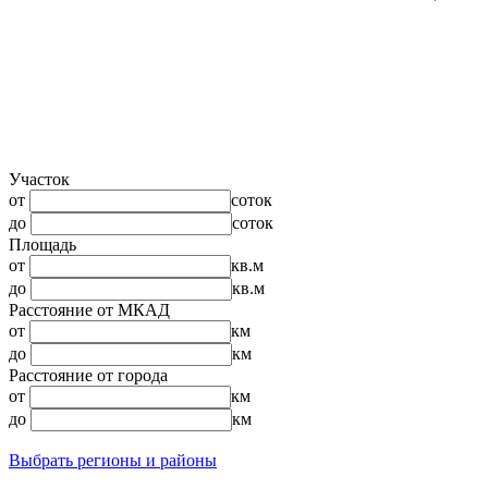
Участок
от
соток
до
соток
Площадь
от
кв.м
до
кв.м
Расстояние от МКАД
от
км
до
км
Расстояние от города
от
км
до
км
Выбрать регионы и районы