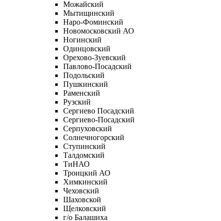
Можайский
Мытищинский
Наро-Фоминский
Новомосковский АО
Ногинский
Одинцовский
Орехово-Зуевский
Павлово-Посадский
Подольский
Пушкинский
Раменский
Рузский
Сергиево Посадский
Сергиево-Посадский
Серпуховский
Солнечногорский
Ступинский
Талдомский
ТиНАО
Троицкий АО
Химкинский
Чеховский
Шаховской
Щелковский
г/о Балашиха