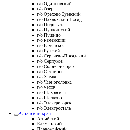
г/о Одинцовский
г/о Озеры
г/о Орехово-Зуевский
г/о Павловский Посад
г/о Подольск
г/о Пушкинский
г/о Пущино
г/о Раменский
г/о Раменское
г/о Рузский
г/о Сергиево-Посадский
г/о Серпухов
г/о Солнечногорск
г/о Ступино
г/о Химки
г/о Черноголовка
г/о Чехов
г/о Шаховская
г/о Щелково
г/о Электрогорск
г/о Электросталь
Алтайский край
Алтайский
Калманский
Первомайский