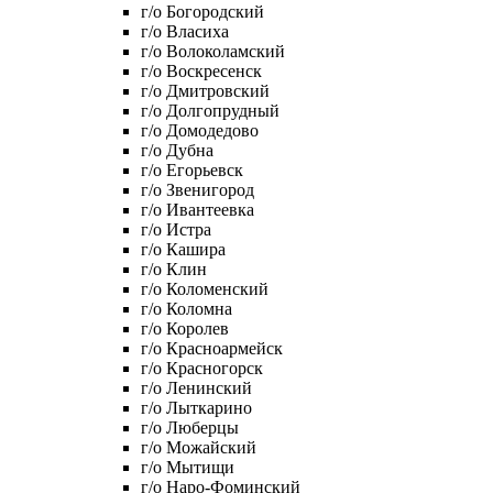
г/о Богородский
г/о Власиха
г/о Волоколамский
г/о Воскресенск
г/о Дмитровский
г/о Долгопрудный
г/о Домодедово
г/о Дубна
г/о Егорьевск
г/о Звенигород
г/о Ивантеевка
г/о Истра
г/о Кашира
г/о Клин
г/о Коломенский
г/о Коломна
г/о Королев
г/о Красноармейск
г/о Красногорск
г/о Ленинский
г/о Лыткарино
г/о Люберцы
г/о Можайский
г/о Мытищи
г/о Наро-Фоминский