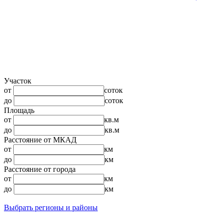
Участок
от
соток
до
соток
Площадь
от
кв.м
до
кв.м
Расстояние от МКАД
от
км
до
км
Расстояние от города
от
км
до
км
Выбрать регионы и районы