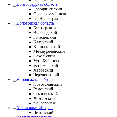
Волгоградская область
Городищенский
Среднеахтубинский
г/о Волгоград
Вологодская область
Белозерский
Вологодский
Грязовецкий
Кадуйский
Кирилловский
Междуреченский
Сокольский
Усть-Кубинский
Устюженский
Харовский
Череповецкий
Воронежская область
Новоусманский
Рамонский
Семилукский
Хохольский
г/о Воронеж
Забайкальский край
Читинский