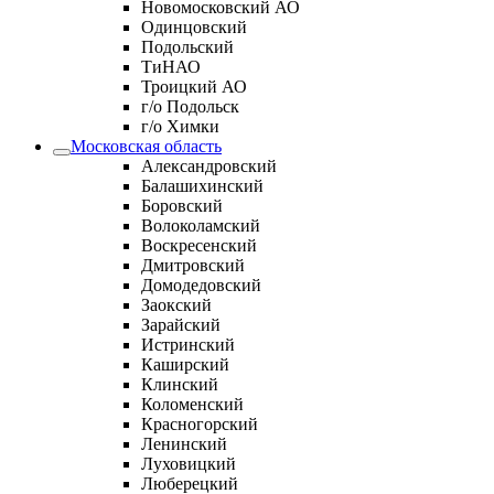
Новомосковский АО
Одинцовский
Подольский
ТиНАО
Троицкий АО
г/о Подольск
г/о Химки
Московская область
Александровский
Балашихинский
Боровский
Волоколамский
Воскресенский
Дмитровский
Домодедовский
Заокский
Зарайский
Истринский
Каширский
Клинский
Коломенский
Красногорский
Ленинский
Луховицкий
Люберецкий