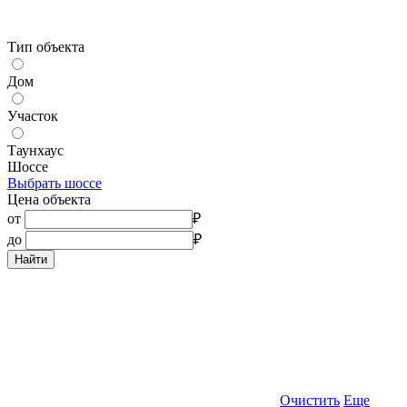
Тип объекта
Дом
Участок
Таунхаус
Шоссе
Выбрать шоссе
Цена объекта
от
₽
до
₽
Найти
Очистить
Еще