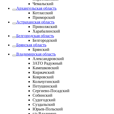
Чемальский
Архангельская область
Котласский
Приморский
Астраханская область
Приволжский
Харабалинский
Белгородская область
Белгородский
Брянская область
Брянский
Владимирская область
Александровский
ЗАТО Радужный
Камешковский
Киржачский
Ковровский
Кольчугинский
Петушинский
Сергиево-Посадский
Собинский
Судогодский
Суздальский
Юрьев-Польский
г/о Владимир