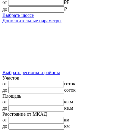
от
₽
₽
до
₽
Выбрать шоссе
Дополнительные параметры
Выбрать регионы и районы
Участок
от
соток
до
соток
Площадь
от
кв.м
до
кв.м
Расстояние от МКАД
от
км
до
км