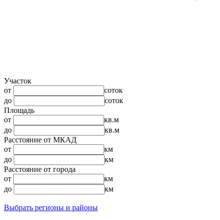
Участок
от
соток
до
соток
Площадь
от
кв.м
до
кв.м
Расстояние от МКАД
от
км
до
км
Расстояние от города
от
км
до
км
Выбрать регионы и районы