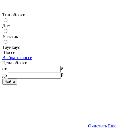
Тип объекта
Дом
Участок
Таунхаус
Шоссе
Выбрать шоссе
Цена объекта
от
₽
до
₽
Найти
Очистить
Еще