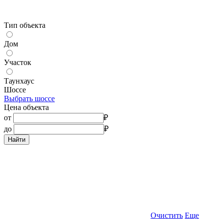
Тип объекта
Дом
Участок
Таунхаус
Шоссе
Выбрать шоссе
Цена объекта
от
₽
до
₽
Найти
Очистить
Еще