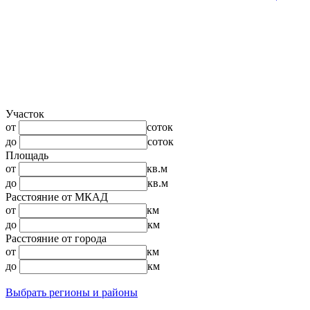
Участок
от
соток
до
соток
Площадь
от
кв.м
до
кв.м
Расстояние от МКАД
от
км
до
км
Расстояние от города
от
км
до
км
Выбрать регионы и районы