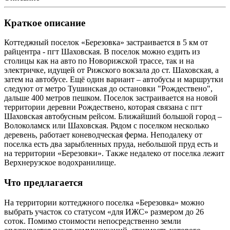
Краткое описание
Коттеджный поселок «Березовка» застраивается в 5 км от
райцентра - пгт Шаховская. В поселок можно ездить из
столицы как на авто по Новорижской трассе, так и на
электричке, идущей от
Рижского
вокзала
до ст. Шаховская, а
затем на автобусе. Ещё один вариант – автобусы и маршрутки
следуют от
метро
Тушинская
до остановки "Рождествено",
дальше 400 метров пешком. Поселок застраивается на новой
территории деревни Рождествено, которая связана с пгт
Шаховская автобусным рейсом. Ближайший большой город –
Волоколамск или Шаховская. Рядом с поселком несколько
деревень, работает коневодческая ферма. Неподалеку от
поселка есть два зарыбленных пруда, небольшой пруд есть и
на территории «Березовки». Также недалеко от поселка лежит
Верхнерузское водохранилище.
Что предлагается
На территории коттеджного поселка «Березовка» можно
выбрать участок со статусом «для ИЖС» размером до 26
соток. Помимо стоимости непосредственно земли