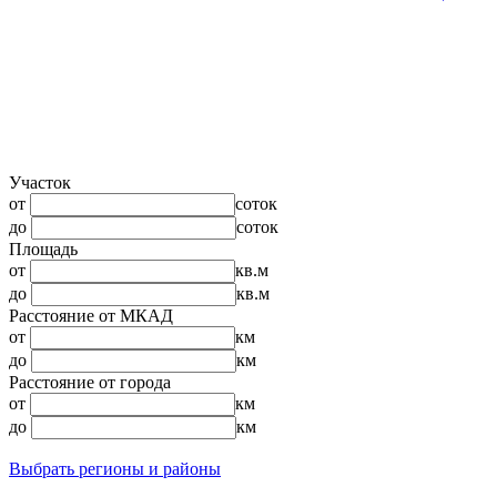
Участок
от
соток
до
соток
Площадь
от
кв.м
до
кв.м
Расстояние от МКАД
от
км
до
км
Расстояние от города
от
км
до
км
Выбрать регионы и районы