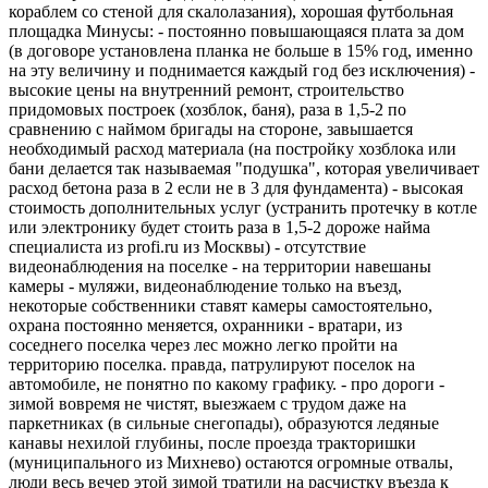
кораблем со стеной для скалолазания), хорошая футбольная
площадка Минусы: - постоянно повышающаяся плата за дом
(в договоре установлена планка не больше в 15% год, именно
на эту величину и поднимается каждый год без исключения) -
высокие цены на внутренний ремонт, строительство
придомовых построек (хозблок, баня), раза в 1,5-2 по
сравнению с наймом бригады на стороне, завышается
необходимый расход материала (на постройку хозблока или
бани делается так называемая "подушка", которая увеличивает
расход бетона раза в 2 если не в 3 для фундамента) - высокая
стоимость дополнительных услуг (устранить протечку в котле
или электронику будет стоить раза в 1,5-2 дороже найма
специалиста из profi.ru из Москвы) - отсутствие
видеонаблюдения на поселке - на территории навешаны
камеры - муляжи, видеонаблюдение только на въезд,
некоторые собственники ставят камеры самостоятельно,
охрана постоянно меняется, охранники - вратари, из
соседнего поселка через лес можно легко пройти на
территорию поселка. правда, патрулируют поселок на
автомобиле, не понятно по какому графику. - про дороги -
зимой вовремя не чистят, выезжаем с трудом даже на
паркетниках (в сильные снегопады), образуются ледяные
канавы нехилой глубины, после проезда тракторишки
(муниципального из Михнево) остаются огромные отвалы,
люди весь вечер этой зимой тратили на расчистку въезда к