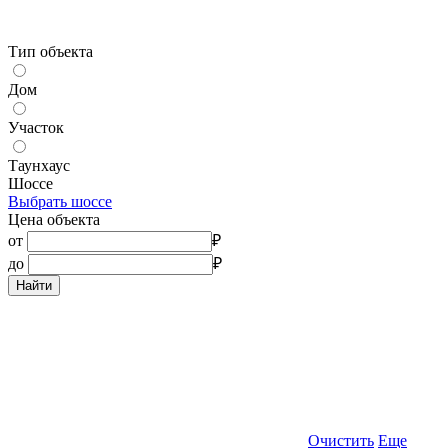
Тип объекта
Дом
Участок
Таунхаус
Шоссе
Выбрать шоссе
Цена объекта
от
₽
до
₽
Найти
Очистить
Еще