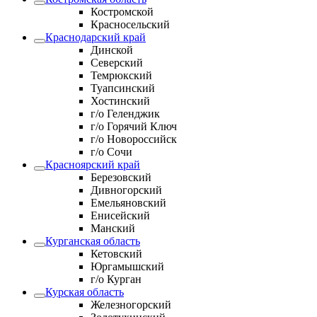
Костромской
Красносельский
Краснодарский край
Динской
Северский
Темрюкский
Туапсинский
Хостинский
г/о Геленджик
г/о Горячий Ключ
г/о Новороссийск
г/о Сочи
Красноярский край
Березовский
Дивногорский
Емельяновский
Енисейский
Манский
Курганская область
Кетовский
Юргамышский
г/о Курган
Курская область
Железногорский