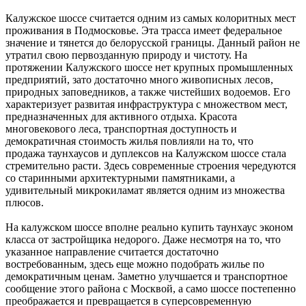
Калужское шоссе считается одним из самых колоритных мест
проживания в Подмосковье. Эта трасса имеет федеральное
значение и тянется до белорусской границы. Данный район не
утратил свою первозданную природу и чистоту. На
протяжении Калужского шоссе нет крупных промышленных
предприятий, зато достаточно много живописных лесов,
природных заповедников, а также чистейших водоемов. Его
характеризует развитая инфраструктура с множеством мест,
предназначенных для активного отдыха. Красота
многовекового леса, транспортная доступность и
демократичная стоимость жилья повлияли на то, что
продажа
таунхаусов
и дуплексов на Калужском шоссе стала
стремительно расти. Здесь современные строения чередуются
со старинными архитектурными памятниками, а
удивительный
микрокиламат является одним из множества
плюсов.
На калужском шоссе вполне реально купить
таунхаус
эконом
класса от застройщика недорого. Даже несмотря на то, что
указанное направление считается достаточно
востребованным, здесь еще можно подобрать жилье по
демократичным ценам. Заметно улучшается и транспортное
сообщение этого района с Москвой, а само шоссе постепенно
преображается и превращается в суперсовременную