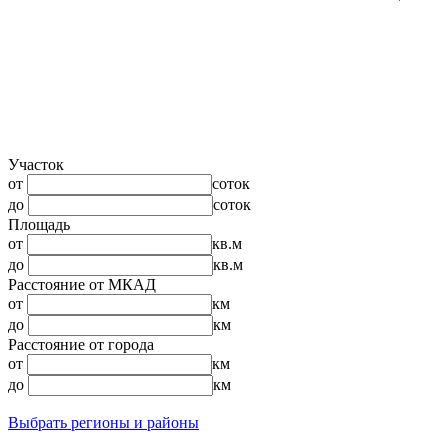
Участок
от
соток
до
соток
Площадь
от
кв.м
до
кв.м
Расстояние от МКАД
от
км
до
км
Расстояние от города
от
км
до
км
Выбрать регионы и районы