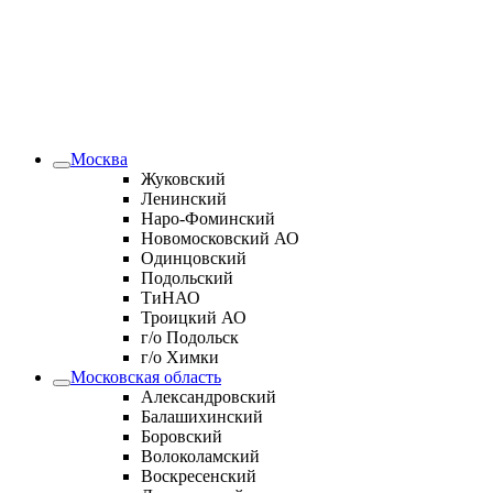
Москва
Жуковский
Ленинский
Наро-Фоминский
Новомосковский АО
Одинцовский
Подольский
ТиНАО
Троицкий АО
г/о Подольск
г/о Химки
Московская область
Александровский
Балашихинский
Боровский
Волоколамский
Воскресенский