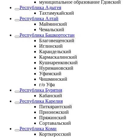
муниципальное образование Гдовский
Республика Адыгея
Тахтамукайский
Республика Алтай
Майминский
Чемальский
Республика Башкортостан
Благовещенский
Иглинский
Караидельский
Кармаскалинский
Кушнаренковский
Нуримановский
Уфимский
Чишминский
г/о Уфа
Республика Бурятия
Кабанский
Республика Карелия
Питкярантский
Прионежский
Пряжинский
Сортавальский
Республика Коми
Корткеросский