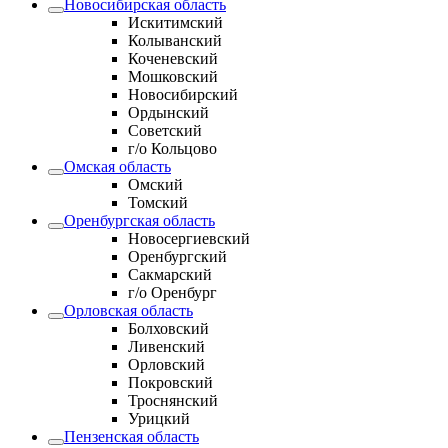
Новосибирская область
Искитимский
Колыванский
Коченевский
Мошковский
Новосибирский
Ордынский
Советский
г/о Кольцово
Омская область
Омский
Томский
Оренбургская область
Новосергиевский
Оренбургский
Сакмарский
г/о Оренбург
Орловская область
Болховский
Ливенский
Орловский
Покровский
Троснянский
Урицкий
Пензенская область