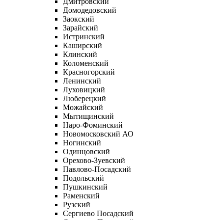
Дмитровский
Домодедовский
Заокский
Зарайский
Истринский
Каширский
Клинский
Коломенский
Красногорский
Ленинский
Луховицкий
Люберецкий
Можайский
Мытищинский
Наро-Фоминский
Новомосковский АО
Ногинский
Одинцовский
Орехово-Зуевский
Павлово-Посадский
Подольский
Пушкинский
Раменский
Рузский
Сергиево Посадский