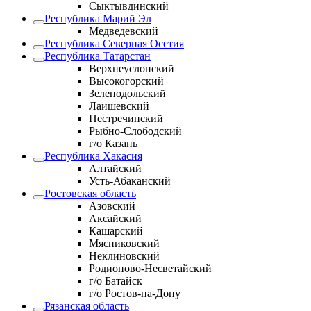
Сыктывдинский
Республика Марий Эл
Медведевский
Республика Северная Осетия
Республика Татарстан
Верхнеуслонский
Высокогорский
Зеленодольский
Лаишевский
Пестречинский
Рыбно-Слободский
г/о Казань
Республика Хакасия
Алтайский
Усть-Абаканский
Ростовская область
Азовский
Аксайский
Кашарский
Мясниковский
Неклиновский
Родионово-Несветайский
г/о Батайск
г/о Ростов-на-Дону
Рязанская область