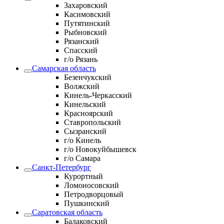
Захаровский
Касимовский
Путятинский
Рыбновский
Рязанский
Спасский
г/о Рязань
Самарская область
Безенчукский
Волжский
Кинель-Черкасский
Кинельский
Красноярский
Ставропольский
Сызранский
г/о Кинель
г/о Новокуйбышевск
г/о Самара
Санкт-Петербург
Курортный
Ломоносовский
Петродворцовый
Пушкинский
Саратовская область
Балаковский