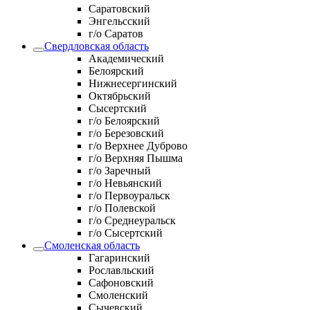
Саратовский
Энгельсский
г/о Саратов
Свердловская область
Академический
Белоярский
Нижнесергинский
Октябрьский
Сысертский
г/о Белоярский
г/о Березовский
г/о Верхнее Дуброво
г/о Верхняя Пышма
г/о Заречный
г/о Невьянский
г/о Первоуральск
г/о Полевской
г/о Среднеуральск
г/о Сысертский
Смоленская область
Гагаринский
Рославльский
Сафоновский
Смоленский
Сычевский