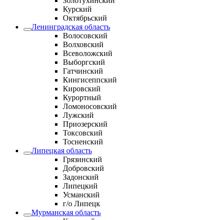
Золотухинский
Курский
Октябрьский
Ленинградская область
Волосовский
Волховский
Всеволожский
Выборгский
Гатчинский
Кингисеппский
Кировский
Курортный
Ломоносовский
Лужский
Приозерский
Токсовский
Тосненский
Липецкая область
Грязинский
Добровский
Задонский
Липецкий
Усманский
г/о Липецк
Мурманская область