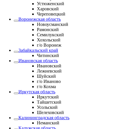
Устюженский
Харовский
Череповецкий
Воронежская область
Новоусманский
Рамонский
Семилукский
Хохольский
г/о Воронеж
Забайкальский край
Читинский
Ивановская область
Ивановский
Лежневский
Шуйский
г/о Иваново
г/о Кохма
Иркутская область
Иркутский
Тайшетский
Усольский
Шелеховский
Калининградская область
Неманский
Калужская область