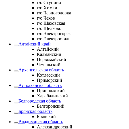
г/о Ступино
г/о Химки
г/о Черноголовка
г/о Чехов
г/о Шаховская
г/о Щелково
г/о Электрогорск
г/о Электросталь
Алтайский край
Алтайский
Калманский
Первомайский
Чемальский
Архангельская область
Котласский
Приморский
Астраханская область
Приволжский
Харабалинский
Белгородская область
Белгородский
Брянская область
Брянский
Владимирская область
Александровский