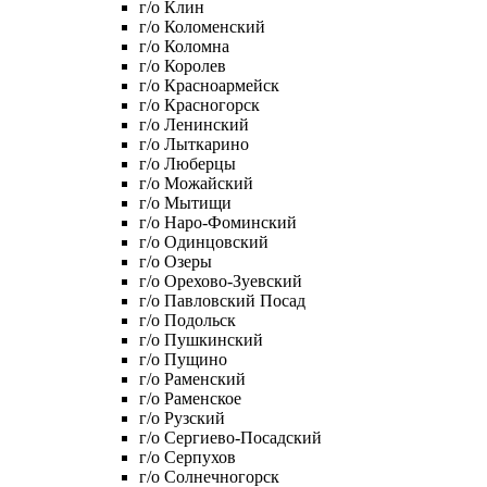
г/о Клин
г/о Коломенский
г/о Коломна
г/о Королев
г/о Красноармейск
г/о Красногорск
г/о Ленинский
г/о Лыткарино
г/о Люберцы
г/о Можайский
г/о Мытищи
г/о Наро-Фоминский
г/о Одинцовский
г/о Озеры
г/о Орехово-Зуевский
г/о Павловский Посад
г/о Подольск
г/о Пушкинский
г/о Пущино
г/о Раменский
г/о Раменское
г/о Рузский
г/о Сергиево-Посадский
г/о Серпухов
г/о Солнечногорск