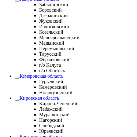
Бабынинский
Боровский
Дзержинский
Жуковский
Износковский
Козельский
Малоярославецкий
Медынский
Перемышльский
Тарусский
Ферзиковский
г/о Калуга
г/о Обнинск
Кемеровская область
Гурьевский
Кемеровский
Новокузнецкий
Кировская область
Кирово-Чепецкий
Лебяжский
Мурашинский
Нагорский
Слободской
Юрьянский
Костромская область