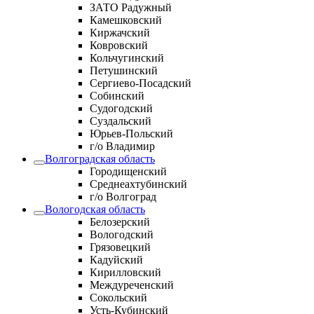
ЗАТО Радужный
Камешковский
Киржачский
Ковровский
Кольчугинский
Петушинский
Сергиево-Посадский
Собинский
Судогодский
Суздальский
Юрьев-Польский
г/о Владимир
Волгоградская область
Городищенский
Среднеахтубинский
г/о Волгоград
Вологодская область
Белозерский
Вологодский
Грязовецкий
Кадуйский
Кирилловский
Междуреченский
Сокольский
Усть-Кубинский