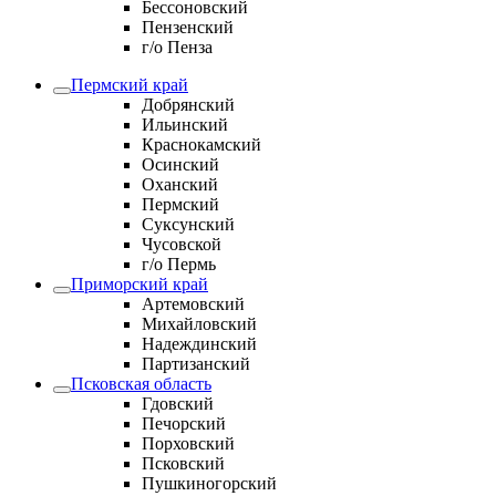
Бессоновский
Пензенский
г/о Пенза
Пермский край
Добрянский
Ильинский
Краснокамский
Осинский
Оханский
Пермский
Суксунский
Чусовской
г/о Пермь
Приморский край
Артемовский
Михайловский
Надеждинский
Партизанский
Псковская область
Гдовский
Печорский
Порховский
Псковский
Пушкиногорский