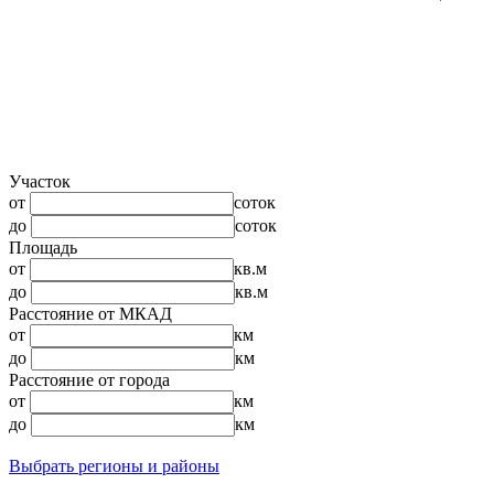
Участок
от
соток
до
соток
Площадь
от
кв.м
до
кв.м
Расстояние от МКАД
от
км
до
км
Расстояние от города
от
км
до
км
Выбрать регионы и районы