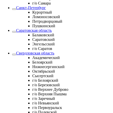
г/о Самара
Санкт-Петербург
Курортный
Ломоносовский
Петродворцовый
Пушкинский
Саратовская область
Балаковский
Саратовский
Энгельсский
г/о Саратов
Свердловская область
Академический
Белоярский
Нижнесергинский
Октябрьский
Сысертский
г/о Белоярский
г/о Березовский
г/о Верхнее Дуброво
г/о Верхняя Пышма
г/о Заречный
г/о Невьянский
г/о Первоуральск
г/о Полевской