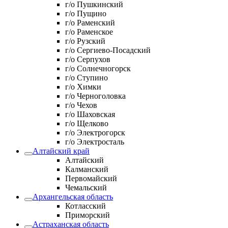
г/о Пушкинский
г/о Пущино
г/о Раменский
г/о Раменское
г/о Рузский
г/о Сергиево-Посадский
г/о Серпухов
г/о Солнечногорск
г/о Ступино
г/о Химки
г/о Черноголовка
г/о Чехов
г/о Шаховская
г/о Щелково
г/о Электрогорск
г/о Электросталь
Алтайский край
Алтайский
Калманский
Первомайский
Чемальский
Архангельская область
Котласский
Приморский
Астраханская область