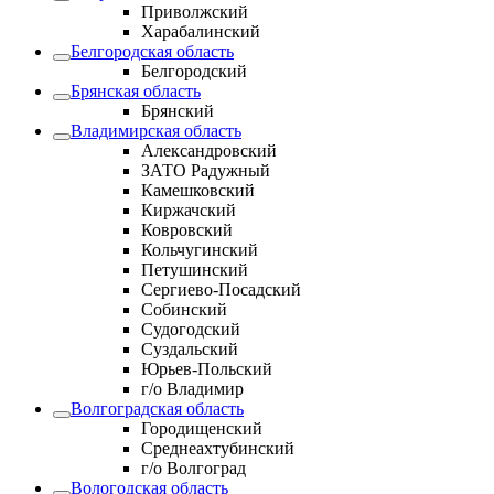
Приволжский
Харабалинский
Белгородская область
Белгородский
Брянская область
Брянский
Владимирская область
Александровский
ЗАТО Радужный
Камешковский
Киржачский
Ковровский
Кольчугинский
Петушинский
Сергиево-Посадский
Собинский
Судогодский
Суздальский
Юрьев-Польский
г/о Владимир
Волгоградская область
Городищенский
Среднеахтубинский
г/о Волгоград
Вологодская область