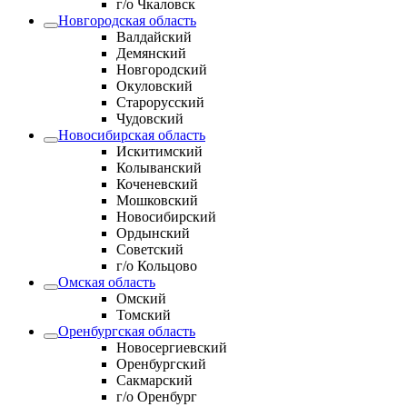
г/о Чкаловск
Новгородская область
Валдайский
Демянский
Новгородский
Окуловский
Старорусский
Чудовский
Новосибирская область
Искитимский
Колыванский
Коченевский
Мошковский
Новосибирский
Ордынский
Советский
г/о Кольцово
Омская область
Омский
Томский
Оренбургская область
Новосергиевский
Оренбургский
Сакмарский
г/о Оренбург