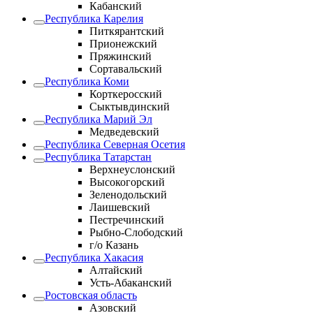
Кабанский
Республика Карелия
Питкярантский
Прионежский
Пряжинский
Сортавальский
Республика Коми
Корткеросский
Сыктывдинский
Республика Марий Эл
Медведевский
Республика Северная Осетия
Республика Татарстан
Верхнеуслонский
Высокогорский
Зеленодольский
Лаишевский
Пестречинский
Рыбно-Слободский
г/о Казань
Республика Хакасия
Алтайский
Усть-Абаканский
Ростовская область
Азовский