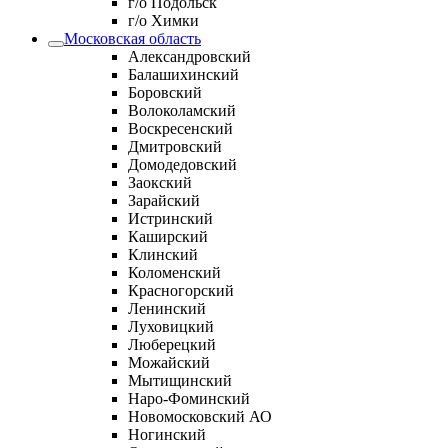
г/о Подольск
г/о Химки
Московская область
Александровский
Балашихинский
Боровский
Волоколамский
Воскресенский
Дмитровский
Домодедовский
Заокский
Зарайский
Истринский
Каширский
Клинский
Коломенский
Красногорский
Ленинский
Луховицкий
Люберецкий
Можайский
Мытищинский
Наро-Фоминский
Новомосковский АО
Ногинский