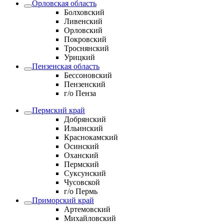
Орловская область
Болховский
Ливенский
Орловский
Покровский
Троснянский
Урицкий
Пензенская область
Бессоновский
Пензенский
г/о Пенза
Пермский край
Добрянский
Ильинский
Краснокамский
Осинский
Оханский
Пермский
Суксунский
Чусовской
г/о Пермь
Приморский край
Артемовский
Михайловский