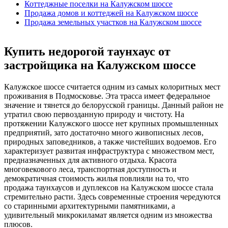
Коттеджные поселки на Калужском шоссе
Продажа домов и коттеджей на Калужском шоссе
Продажа земельных участков на Калужском шоссе
Купить недорогой таунхаус от
застройщика на Калужском шоссе
Калужское шоссе считается одним из самых колоритных мест
проживания в Подмосковье. Эта трасса имеет федеральное
значение и тянется до белорусской границы. Данный район не
утратил свою первозданную природу и чистоту. На
протяжении Калужского шоссе нет крупных промышленных
предприятий, зато достаточно много живописных лесов,
природных заповедников, а также чистейших водоемов. Его
характеризует развитая инфраструктура с множеством мест,
предназначенных для активного отдыха. Красота
многовекового леса, транспортная доступность и
демократичная стоимость жилья повлияли на то, что
продажа
таунхаусов
и дуплексов на Калужском шоссе стала
стремительно расти. Здесь современные строения чередуются
со старинными архитектурными памятниками, а
удивительный
микрокиламат является одним из множества
плюсов.