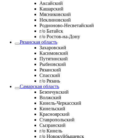
Аксайский
Кашарский
Мясниковский
Неклиновский
Родионово-Несветайский
г/о Батайск
г/о Ростов-на-Дону
Рязанская область
Захаровский
Касимовский
Путятинский
Рыбновский
Рязанский
Спасский
г/о Рязань
Самарская область
Безенчукский
Волжский
Кинель-Черкасский
Кинельский
Красноярский
Ставропольский
Сызранский
г/о Кинель
г/о Новокуйбышевск