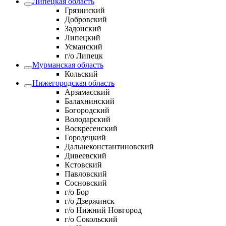
Липецкая область
Грязинский
Добровский
Задонский
Липецкий
Усманский
г/о Липецк
Мурманская область
Кольский
Нижегородская область
Арзамасский
Балахнинский
Богородский
Володарский
Воскресенский
Городецкий
Дальнеконстантиновский
Дивеевский
Кстовский
Павловский
Сосновский
г/о Бор
г/о Дзержинск
г/о Нижний Новгород
г/о Сокольский