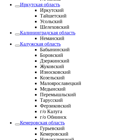
Иркутская область
Иркутский
Тайшетский
Усольский
Шелеховский
Калининградская область
Неманский
Калужская область
Бабынинский
Боровский
Дзержинский
Жуковский
Износковский
Козельский
Малоярославецкий
Медынский
Перемышльский
Тарусский
Ферзиковский
г/о Калуга
г/о Обнинск
Кемеровская область
Гурьевский
Кемеровский
Новокузнецкий