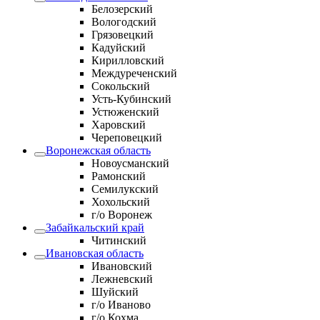
Белозерский
Вологодский
Грязовецкий
Кадуйский
Кирилловский
Междуреченский
Сокольский
Усть-Кубинский
Устюженский
Харовский
Череповецкий
Воронежская область
Новоусманский
Рамонский
Семилукский
Хохольский
г/о Воронеж
Забайкальский край
Читинский
Ивановская область
Ивановский
Лежневский
Шуйский
г/о Иваново
г/о Кохма