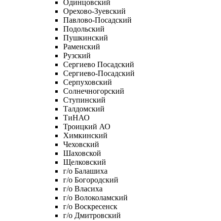
Одинцовский
Орехово-Зуевский
Павлово-Посадский
Подольский
Пушкинский
Раменский
Рузский
Сергиево Посадский
Сергиево-Посадский
Серпуховский
Солнечногорский
Ступинский
Талдомский
ТиНАО
Троицкий АО
Химкинский
Чеховский
Шаховской
Щелковский
г/о Балашиха
г/о Богородский
г/о Власиха
г/о Волоколамский
г/о Воскресенск
г/о Дмитровский