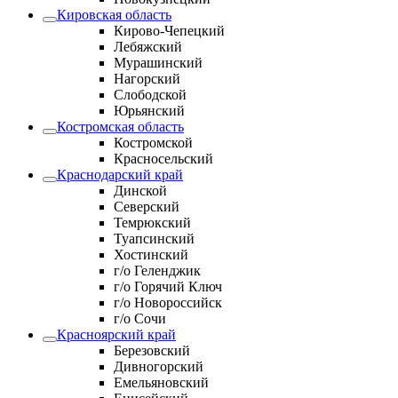
Кировская область
Кирово-Чепецкий
Лебяжский
Мурашинский
Нагорский
Слободской
Юрьянский
Костромская область
Костромской
Красносельский
Краснодарский край
Динской
Северский
Темрюкский
Туапсинский
Хостинский
г/о Геленджик
г/о Горячий Ключ
г/о Новороссийск
г/о Сочи
Красноярский край
Березовский
Дивногорский
Емельяновский