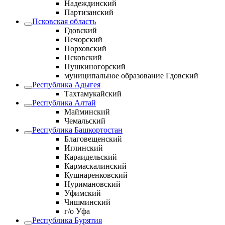
Надеждинский
Партизанский
Псковская область
Гдовский
Печорский
Порховский
Псковский
Пушкиногорский
муниципальное образование Гдовский
Республика Адыгея
Тахтамукайский
Республика Алтай
Майминский
Чемальский
Республика Башкортостан
Благовещенский
Иглинский
Караидельский
Кармаскалинский
Кушнаренковский
Нуримановский
Уфимский
Чишминский
г/о Уфа
Республика Бурятия