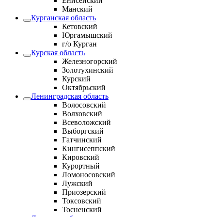
Енисейский
Манский
Курганская область
Кетовский
Юргамышский
г/о Курган
Курская область
Железногорский
Золотухинский
Курский
Октябрьский
Ленинградская область
Волосовский
Волховский
Всеволожский
Выборгский
Гатчинский
Кингисеппский
Кировский
Курортный
Ломоносовский
Лужский
Приозерский
Токсовский
Тосненский