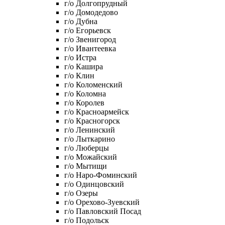
г/о Долгопрудный
г/о Домодедово
г/о Дубна
г/о Егорьевск
г/о Звенигород
г/о Ивантеевка
г/о Истра
г/о Кашира
г/о Клин
г/о Коломенский
г/о Коломна
г/о Королев
г/о Красноармейск
г/о Красногорск
г/о Ленинский
г/о Лыткарино
г/о Люберцы
г/о Можайский
г/о Мытищи
г/о Наро-Фоминский
г/о Одинцовский
г/о Озеры
г/о Орехово-Зуевский
г/о Павловский Посад
г/о Подольск