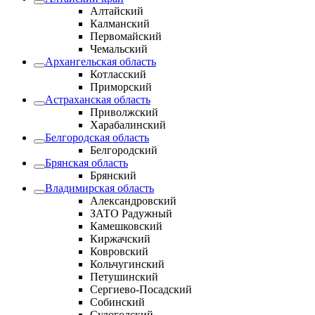
Алтайский
Калманский
Первомайский
Чемальский
Архангельская область
Котласский
Приморский
Астраханская область
Приволжский
Харабалинский
Белгородская область
Белгородский
Брянская область
Брянский
Владимирская область
Александровский
ЗАТО Радужный
Камешковский
Киржачский
Ковровский
Кольчугинский
Петушинский
Сергиево-Посадский
Собинский
Судогодский