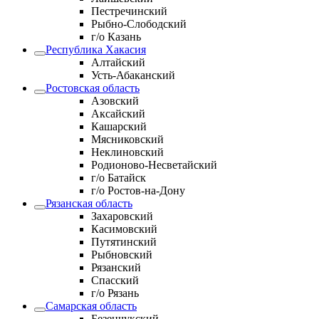
Пестречинский
Рыбно-Слободский
г/о Казань
Республика Хакасия
Алтайский
Усть-Абаканский
Ростовская область
Азовский
Аксайский
Кашарский
Мясниковский
Неклиновский
Родионово-Несветайский
г/о Батайск
г/о Ростов-на-Дону
Рязанская область
Захаровский
Касимовский
Путятинский
Рыбновский
Рязанский
Спасский
г/о Рязань
Самарская область
Безенчукский