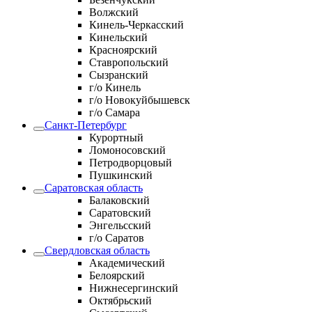
Волжский
Кинель-Черкасский
Кинельский
Красноярский
Ставропольский
Сызранский
г/о Кинель
г/о Новокуйбышевск
г/о Самара
Санкт-Петербург
Курортный
Ломоносовский
Петродворцовый
Пушкинский
Саратовская область
Балаковский
Саратовский
Энгельсский
г/о Саратов
Свердловская область
Академический
Белоярский
Нижнесергинский
Октябрьский