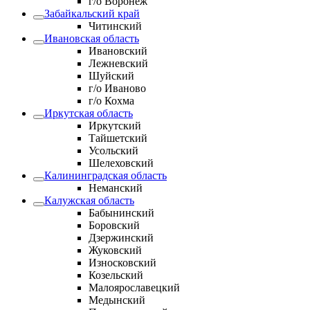
г/о Воронеж
Забайкальский край
Читинский
Ивановская область
Ивановский
Лежневский
Шуйский
г/о Иваново
г/о Кохма
Иркутская область
Иркутский
Тайшетский
Усольский
Шелеховский
Калининградская область
Неманский
Калужская область
Бабынинский
Боровский
Дзержинский
Жуковский
Износковский
Козельский
Малоярославецкий
Медынский