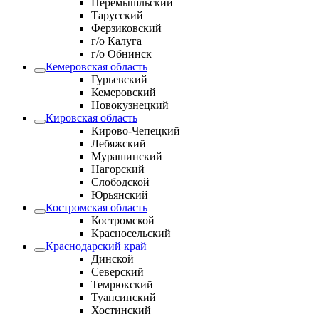
Перемышльский
Тарусский
Ферзиковский
г/о Калуга
г/о Обнинск
Кемеровская область
Гурьевский
Кемеровский
Новокузнецкий
Кировская область
Кирово-Чепецкий
Лебяжский
Мурашинский
Нагорский
Слободской
Юрьянский
Костромская область
Костромской
Красносельский
Краснодарский край
Динской
Северский
Темрюкский
Туапсинский
Хостинский