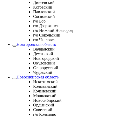
Дивеевский
Кстовский
Павловский
Сосновский
г/о Бор
г/о Дзержинск
г/о Нижний Новгород
г/о Сокольский
г/о Чкаловск
Новгородская область
Валдайский
Демянский
Новгородский
Окуловский
Старорусский
Чудовский
Новосибирская область
Искитимский
Колыванский
Коченевский
Мошковский
Новосибирский
Ордынский
Советский
г/о Кольцово