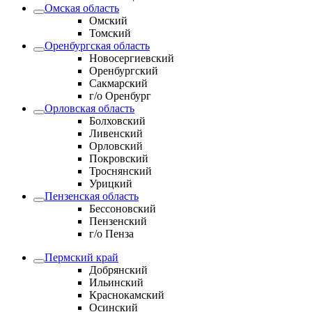
Омская область
Омский
Томский
Оренбургская область
Новосергиевский
Оренбургский
Сакмарский
г/о Оренбург
Орловская область
Болховский
Ливенский
Орловский
Покровский
Троснянский
Урицкий
Пензенская область
Бессоновский
Пензенский
г/о Пенза
Пермский край
Добрянский
Ильинский
Краснокамский
Осинский