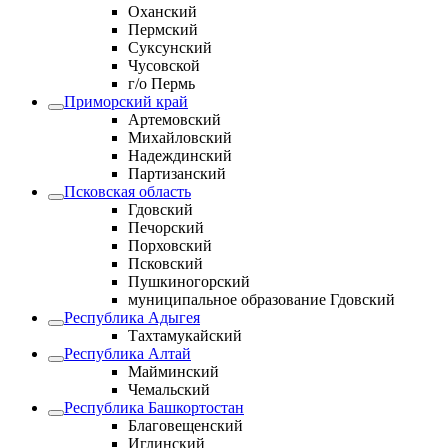
Оханский
Пермский
Суксунский
Чусовской
г/о Пермь
Приморский край
Артемовский
Михайловский
Надеждинский
Партизанский
Псковская область
Гдовский
Печорский
Порховский
Псковский
Пушкиногорский
муниципальное образование Гдовский
Республика Адыгея
Тахтамукайский
Республика Алтай
Майминский
Чемальский
Республика Башкортостан
Благовещенский
Иглинский