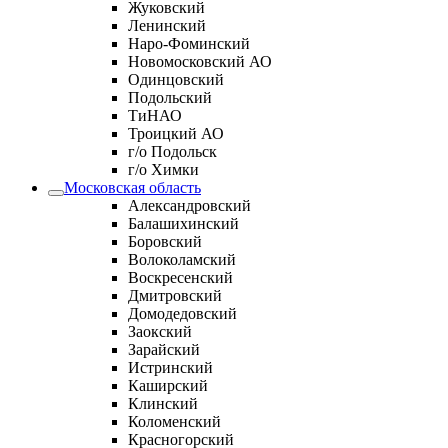
Жуковский
Ленинский
Наро-Фоминский
Новомосковский АО
Одинцовский
Подольский
ТиНАО
Троицкий АО
г/о Подольск
г/о Химки
Московская область
Александровский
Балашихинский
Боровский
Волоколамский
Воскресенский
Дмитровский
Домодедовский
Заокский
Зарайский
Истринский
Каширский
Клинский
Коломенский
Красногорский