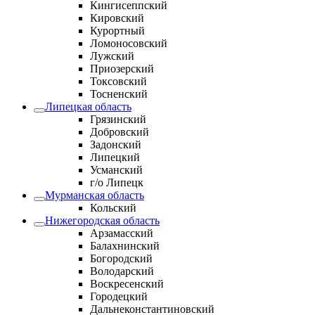
Кингисеппский
Кировский
Курортный
Ломоносовский
Лужский
Приозерский
Токсовский
Тосненский
Липецкая область
Грязинский
Добровский
Задонский
Липецкий
Усманский
г/о Липецк
Мурманская область
Кольский
Нижегородская область
Арзамасский
Балахнинский
Богородский
Володарский
Воскресенский
Городецкий
Дальнеконстантиновский