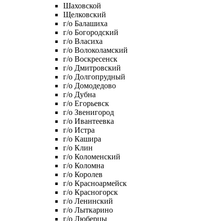
Шаховской
Щелковский
г/о Балашиха
г/о Богородский
г/о Власиха
г/о Волоколамский
г/о Воскресенск
г/о Дмитровский
г/о Долгопрудный
г/о Домодедово
г/о Дубна
г/о Егорьевск
г/о Звенигород
г/о Ивантеевка
г/о Истра
г/о Кашира
г/о Клин
г/о Коломенский
г/о Коломна
г/о Королев
г/о Красноармейск
г/о Красногорск
г/о Ленинский
г/о Лыткарино
г/о Люберцы