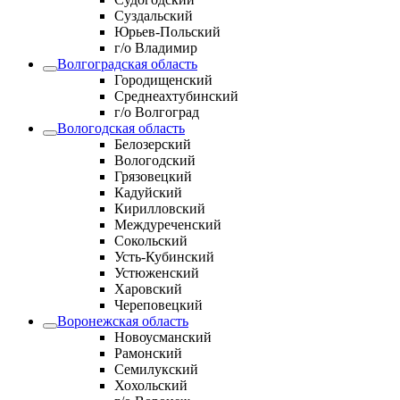
Суздальский
Юрьев-Польский
г/о Владимир
Волгоградская область
Городищенский
Среднеахтубинский
г/о Волгоград
Вологодская область
Белозерский
Вологодский
Грязовецкий
Кадуйский
Кирилловский
Междуреченский
Сокольский
Усть-Кубинский
Устюженский
Харовский
Череповецкий
Воронежская область
Новоусманский
Рамонский
Семилукский
Хохольский