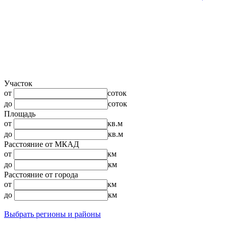
Участок
от
соток
до
соток
Площадь
от
кв.м
до
кв.м
Расстояние от МКАД
от
км
до
км
Расстояние от города
от
км
до
км
Выбрать регионы и районы