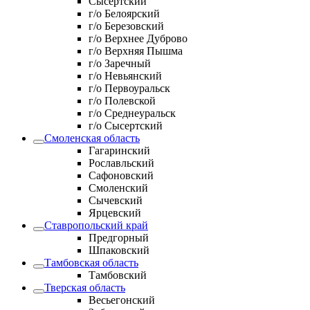
Сысертский
г/о Белоярский
г/о Березовский
г/о Верхнее Дуброво
г/о Верхняя Пышма
г/о Заречный
г/о Невьянский
г/о Первоуральск
г/о Полевской
г/о Среднеуральск
г/о Сысертский
Смоленская область
Гагаринский
Рославльский
Сафоновский
Смоленский
Сычевский
Ярцевский
Ставропольский край
Предгорный
Шпаковский
Тамбовская область
Тамбовский
Тверская область
Весьегонский