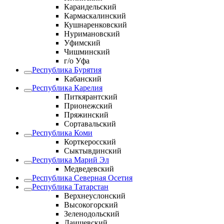
Караидельский
Кармаскалинский
Кушнаренковский
Нуримановский
Уфимский
Чишминский
г/о Уфа
Республика Бурятия
Кабанский
Республика Карелия
Питкярантский
Прионежский
Пряжинский
Сортавальский
Республика Коми
Корткеросский
Сыктывдинский
Республика Марий Эл
Медведевский
Республика Северная Осетия
Республика Татарстан
Верхнеуслонский
Высокогорский
Зеленодольский
Лаишевский