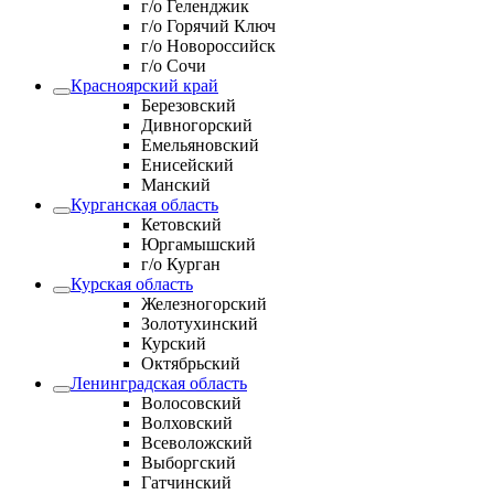
г/о Геленджик
г/о Горячий Ключ
г/о Новороссийск
г/о Сочи
Красноярский край
Березовский
Дивногорский
Емельяновский
Енисейский
Манский
Курганская область
Кетовский
Юргамышский
г/о Курган
Курская область
Железногорский
Золотухинский
Курский
Октябрьский
Ленинградская область
Волосовский
Волховский
Всеволожский
Выборгский
Гатчинский