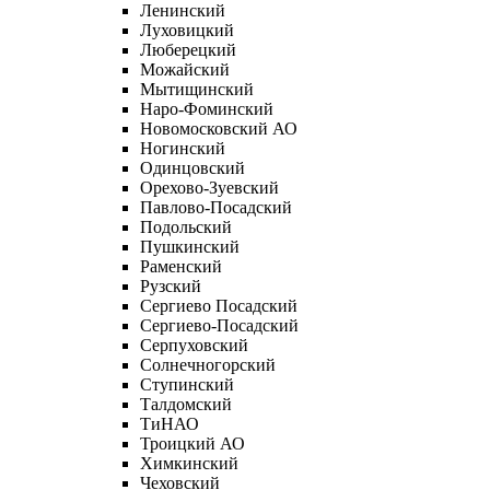
Ленинский
Луховицкий
Люберецкий
Можайский
Мытищинский
Наро-Фоминский
Новомосковский АО
Ногинский
Одинцовский
Орехово-Зуевский
Павлово-Посадский
Подольский
Пушкинский
Раменский
Рузский
Сергиево Посадский
Сергиево-Посадский
Серпуховский
Солнечногорский
Ступинский
Талдомский
ТиНАО
Троицкий АО
Химкинский
Чеховский