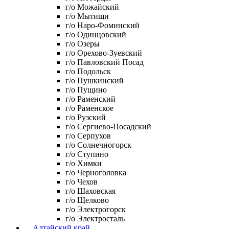
г/о Можайский
г/о Мытищи
г/о Наро-Фоминский
г/о Одинцовский
г/о Озеры
г/о Орехово-Зуевский
г/о Павловский Посад
г/о Подольск
г/о Пушкинский
г/о Пущино
г/о Раменский
г/о Раменское
г/о Рузский
г/о Сергиево-Посадский
г/о Серпухов
г/о Солнечногорск
г/о Ступино
г/о Химки
г/о Черноголовка
г/о Чехов
г/о Шаховская
г/о Щелково
г/о Электрогорск
г/о Электросталь
Алтайский край