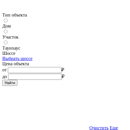
Тип объекта
Дом
Участок
Таунхаус
Шоссе
Выбрать шоссе
Цена объекта
от
₽
до
₽
Найти
Очистить
Еще