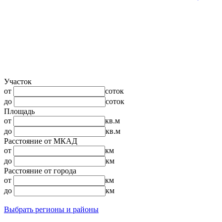
Участок
от
соток
до
соток
Площадь
от
кв.м
до
кв.м
Расстояние от МКАД
от
км
до
км
Расстояние от города
от
км
до
км
Выбрать регионы и районы