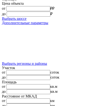
Цена объекта
от
₽
₽
до
₽
Выбрать шоссе
Дополнительные параметры
Выбрать регионы и районы
Участок
от
соток
до
соток
Площадь
от
кв.м
до
кв.м
Расстояние от МКАД
от
км
до
км