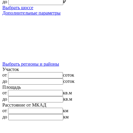
до
₽
Выбрать шоссе
Дополнительные параметры
Выбрать регионы и районы
Участок
от
соток
до
соток
Площадь
от
кв.м
до
кв.м
Расстояние от МКАД
от
км
до
км