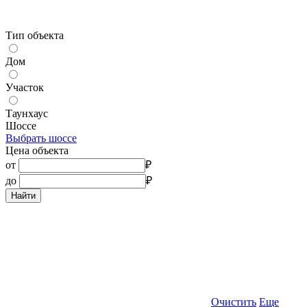
Тип объекта
Дом
Участок
Таунхаус
Шоссе
Выбрать шоссе
Цена объекта
от
₽
до
₽
Найти
Очистить
Еще