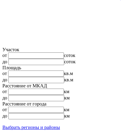
Участок
от
соток
до
соток
Площадь
от
кв.м
до
кв.м
Расстояние от МКАД
от
км
до
км
Расстояние от города
от
км
до
км
Выбрать регионы и районы