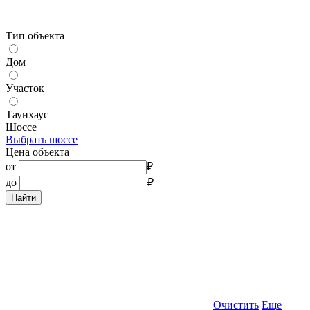
Тип объекта
Дом
Участок
Таунхаус
Шоссе
Выбрать шоссе
Цена объекта
от
₽
до
₽
Найти
Очистить
Еще