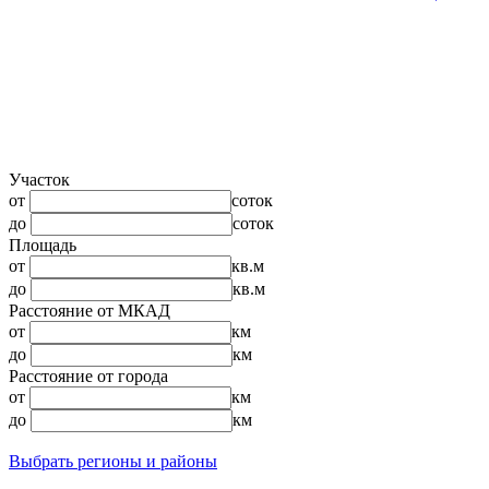
Участок
от
соток
до
соток
Площадь
от
кв.м
до
кв.м
Расстояние от МКАД
от
км
до
км
Расстояние от города
от
км
до
км
Выбрать регионы и районы