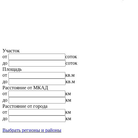
Участок
от
соток
до
соток
Площадь
от
кв.м
до
кв.м
Расстояние от МКАД
от
км
до
км
Расстояние от города
от
км
до
км
Выбрать регионы и районы