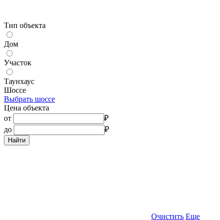
Тип объекта
Дом
Участок
Таунхаус
Шоссе
Выбрать шоссе
Цена объекта
от
₽
до
₽
Найти
Очистить
Еще