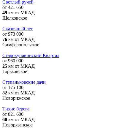
Светлый ручей
от 421 650
49
км от МКАД
Щелковское
Сказочный лес
от 973 000
76
км от МКАД
Симферопольское
Старокупавинский Квартал
от 960 000
25
км от МКАД
Горьковское
Степаньковские дачи
от 175 100
82
км от МКАД
Новорижское
Тихие берега
от 821 600
60
км от МКАД
Новорязанское