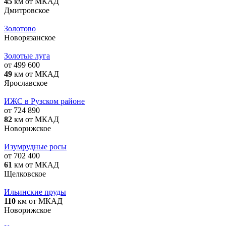
45
км от МКАД
Дмитровское
Золотово
Новорязанское
Золотые луга
от 499 600
49
км от МКАД
Ярославское
ИЖС в Рузском районе
от 724 890
82
км от МКАД
Новорижское
Изумрудные росы
от 702 400
61
км от МКАД
Щелковское
Ильинские пруды
110
км от МКАД
Новорижское