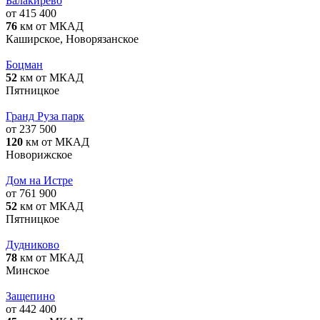
Балакирево
от 415 400
76
км от МКАД
Каширское, Новорязанское
Боцман
52
км от МКАД
Пятницкое
Гранд Руза парк
от 237 500
120
км от МКАД
Новорижское
Дом на Истре
от 761 900
52
км от МКАД
Пятницкое
Дудниково
78
км от МКАД
Минское
Защепино
от 442 400