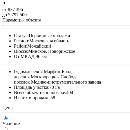
₽
от 837 396
до 5 797 500
Параметры объекта
Статус:
Первичные продажи
Регион:
Московская область
Район:
Можайский
Шоссе:
Минское, Новорижское
От МКАД:
96 км
Рядом:
деревня Марфин-Брод,
деревня Москворецкая Слобода,
поселок Медико-инструментального завода
Площадь участка:
70 Га
Всего объектов в поселке:
404
Из них в продаже:
58
Цены
Участки: