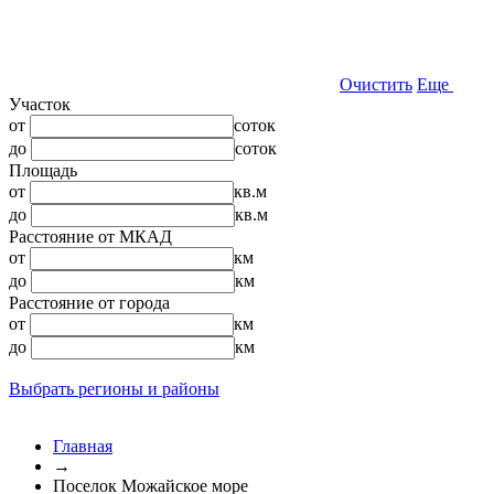
Очистить
Еще
Участок
от
соток
до
соток
Площадь
от
кв.м
до
кв.м
Расстояние от МКАД
от
км
до
км
Расстояние от города
от
км
до
км
Выбрать регионы и районы
Главная
→
Поселок Можайское море