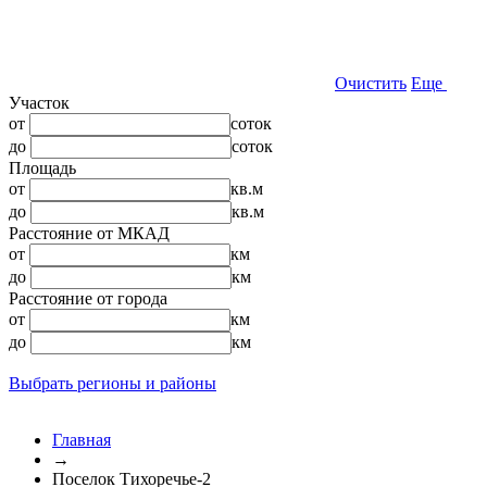
Очистить
Еще
Участок
от
соток
до
соток
Площадь
от
кв.м
до
кв.м
Расстояние от МКАД
от
км
до
км
Расстояние от города
от
км
до
км
Выбрать регионы и районы
Главная
→
Поселок Тихоречье-2