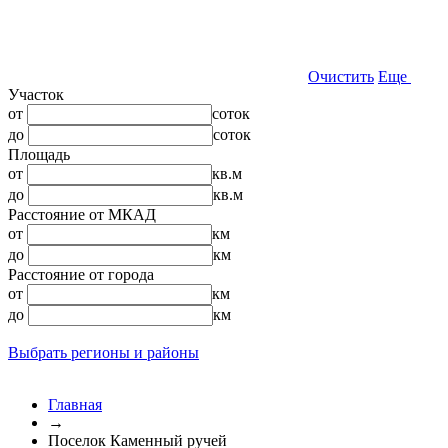
Очистить
Еще
Участок
от
соток
до
соток
Площадь
от
кв.м
до
кв.м
Расстояние от МКАД
от
км
до
км
Расстояние от города
от
км
до
км
Выбрать регионы и районы
Главная
→
Поселок Каменный ручей