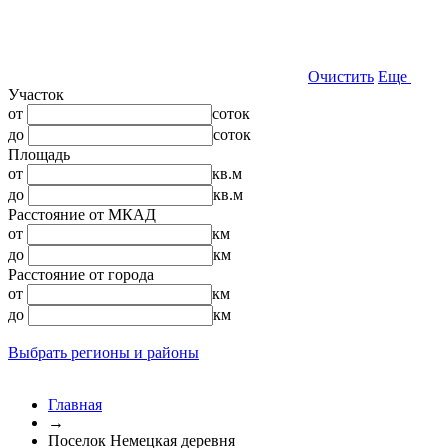
Очистить
Еще
Участок
от
соток
до
соток
Площадь
от
кв.м
до
кв.м
Расстояние от МКАД
от
км
до
км
Расстояние от города
от
км
до
км
Выбрать регионы и районы
Главная
→
Поселок Немецкая деревня