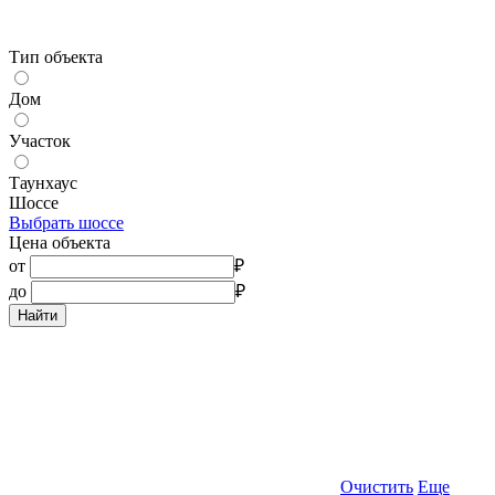
Тип объекта
Дом
Участок
Таунхаус
Шоссе
Выбрать шоссе
Цена объекта
от
₽
до
₽
Найти
Очистить
Еще