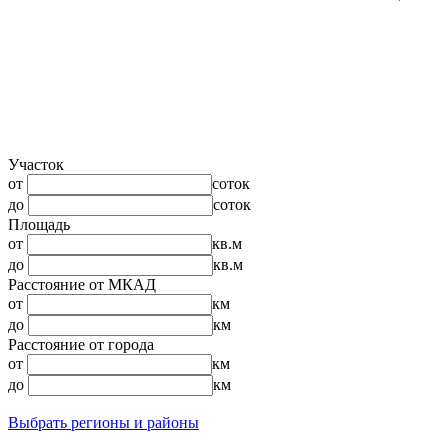
Участок
от
соток
до
соток
Площадь
от
кв.м
до
кв.м
Расстояние от МКАД
от
км
до
км
Расстояние от города
от
км
до
км
Выбрать регионы и районы