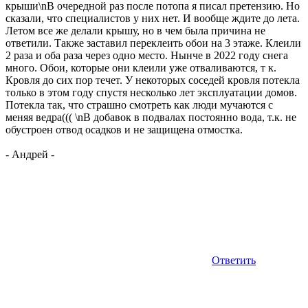
крыши\nВ очередной раз после потопа я писал претензию. Но
сказали, что специалистов у них нет. И вообще ждите до лета.
Летом все же делали крышу, но в чем была причина не
ответили. Также заставил переклеить обои на 3 этаже. Клеили
2 раза и оба раза через одно место. Нынче в 2022 году снега
много. Обои, которые они клеили уже отваливаются, т к.
Кровля до сих пор течет. У некоторых соседей кровля потекла
только в этом году спустя несколько лет эксплуатации домов.
Потекла так, что страшно смотреть как люди мучаются с
меняя ведра((( \nВ добавок в подвалах постоянно вода, т.к. не
обустроен отвод осадков и не защищена отмостка.
-
Андрей
-
Ответить