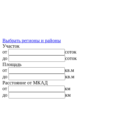
Выбрать регионы и районы
Участок
от
соток
до
соток
Площадь
от
кв.м
до
кв.м
Расстояние от МКАД
от
км
до
км