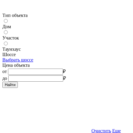
Тип объекта
Дом
Участок
Таунхаус
Шоссе
Выбрать шоссе
Цена объекта
от
₽
до
₽
Найти
Очистить
Еще