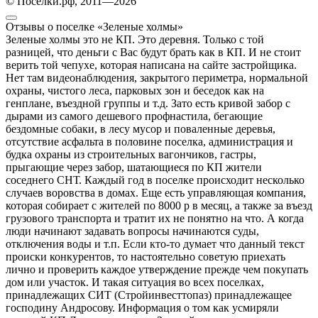
© Поселки.рф, 2011—2026
Отзывы о поселке «Зеленые холмы»
Зеленые холмы это не КП. Это деревня. Только с той
разницей, что деньги с Вас будут брать как в КП. И не стоит
верить той чепухе, которая написана на сайте застройщика.
Нет там видеонаблюдения, закрытого периметра, нормальной
охраны, чистого леса, парковых зон и беседок как на
генплане, въездной группы и т.д. Зато есть кривой забор с
дырами из самого дешевого профнастила, бегающие
бездомные собаки, в лесу мусор и поваленные деревья,
отсутствие асфальта в половине поселка, администрация и
будка охраны из строительных вагончиков, гастры,
прыгающие через забор, шатающиеся по КП жители
соседнего СНТ. Каждый год в поселке происходит несколько
случаев воровства в домах. Еще есть управляющая компания,
которая собирает с жителей по 8000 р в месяц, а также за въезд
грузового транспорта и тратит их не понятно на что. А когда
люди начинают задавать вопросы начинаются суды,
отключения воды и т.п. Если кто-то думает что данный текст
происки конкурентов, то настоятельно советую приехать
лично и проверить каждое утверждение прежде чем покупать
дом или участок. И такая ситуация во всех поселках,
принадлежащих СИТ (Стройинвесттопаз) принадлежащее
господину Андросову. Информация о том как усмиряли