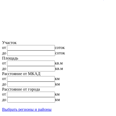
Участок
от
соток
до
соток
Площадь
от
кв.м
до
кв.м
Расстояние от МКАД
от
км
до
км
Расстояние от города
от
км
до
км
Выбрать регионы и районы