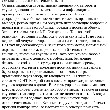
Отзывы о поселке «Зеленые
холмы»
Отзывы являются субъективным мнением их авторов и
служат дополнительным источником информации о
преимуществах и потенциальных рисках. Чтобы
сформировать собственное мнение и сделать правильные
выводы, рекомендуем Вам обсудить интересующие вопросы с
представителями застройщика поселка и посетить объект.
Зеленые холмы это не КП. Это деревня. Только с той
разницей, что деньги с Вас будут брать как в КП. И не стоит
верить той чепухе, которая написана на сайте застройщика.
Нет там видеонаблюдения, закрытого периметра, нормальной
охраны, чистого леса, парковых зон и беседок как на
генплане, въездной группы и т.д. Зато есть кривой забор с
дырами из самого дешевого профнастила, бегающие
бездомные собаки, в лесу мусор и поваленные деревья,
отсутствие асфальта в половине поселка, администрация и
будка охраны из строительных вагончиков, гастры,
прыгающие через забор, шатающиеся по КП жители
соседнего СНТ. Каждый год в поселке происходит несколько
случаев воровства в домах. Еще есть управляющая компания,
которая собирает с жителей по 8000 р в месяц, а также за въезд
грузового транспорта и тратит их не понятно на что. А когда
люди начинают задавать вопросы начинаются суды,
отключения воды и т.п. Если кто-то думает что данный текст
происки конкурентов, то настоятельно советую приехать