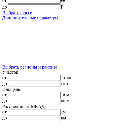
от
₽
₽
до
₽
Выбрать шоссе
Дополнительные параметры
Выбрать регионы и районы
Участок
от
соток
до
соток
Площадь
от
кв.м
до
кв.м
Расстояние от МКАД
от
км
до
км