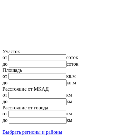
Участок
от
соток
до
соток
Площадь
от
кв.м
до
кв.м
Расстояние от МКАД
от
км
до
км
Расстояние от города
от
км
до
км
Выбрать регионы и районы