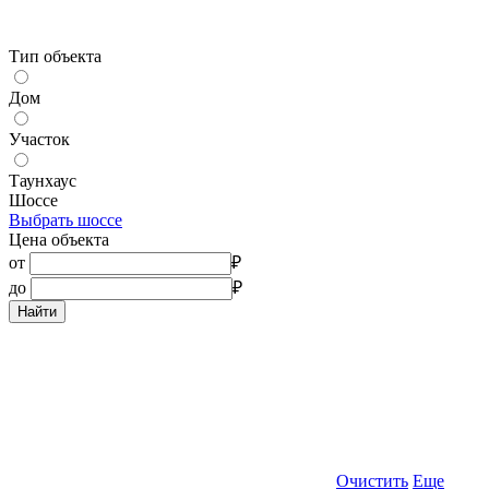
Тип объекта
Дом
Участок
Таунхаус
Шоссе
Выбрать шоссе
Цена объекта
от
₽
до
₽
Найти
Очистить
Еще