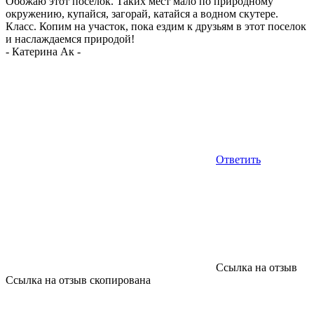
Обожаю этот поселок. Таких мест мало по природному
окружению, купайся, загорай, катайся а водном скутере.
Класс. Копим на участок, пока ездим к друзьям в этот поселок
и наслаждаемся природой!
-
Катерина Ак
-
Ответить
Ссылка на отзыв
Ссылка на отзыв скопирована