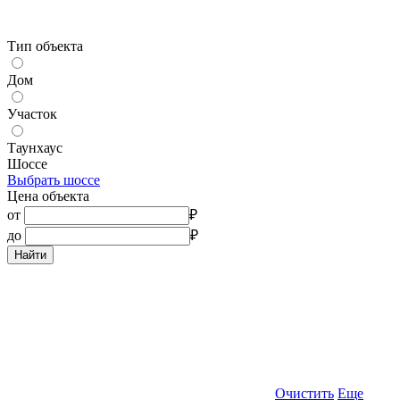
Тип объекта
Дом
Участок
Таунхаус
Шоссе
Выбрать шоссе
Цена объекта
от
₽
до
₽
Найти
Очистить
Еще