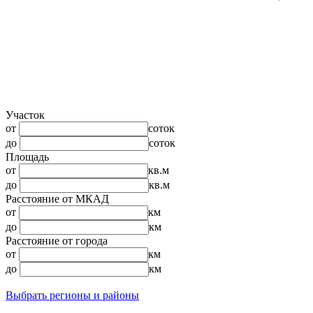
Участок
от
соток
до
соток
Площадь
от
кв.м
до
кв.м
Расстояние от МКАД
от
км
до
км
Расстояние от города
от
км
до
км
Выбрать регионы и районы