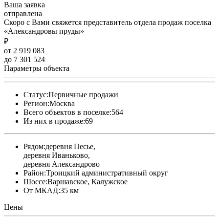
Ваша заявка
отправлена
Скоро с Вами свяжется представитель отдела продаж поселка
«Александровы пруды»
₽
от 2 919 083
до 7 301 524
Параметры объекта
Статус:
Первичные продажи
Регион:
Москва
Всего объектов в поселке:
564
Из них в продаже:
69
Рядом:
деревня Песье,
деревня Иваньково,
деревня Александрово
Район:
Троицкий административный округ
Шоссе:
Варшавское, Калужское
От МКАД:
35 км
Цены