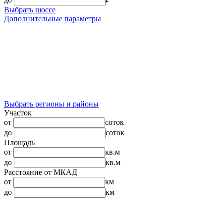
Выбрать шоссе
Дополнительные параметры
Выбрать регионы и районы
Участок
от
соток
до
соток
Площадь
от
кв.м
до
кв.м
Расстояние от МКАД
от
км
до
км