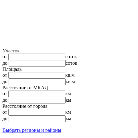
Участок
от
соток
до
соток
Площадь
от
кв.м
до
кв.м
Расстояние от МКАД
от
км
до
км
Расстояние от города
от
км
до
км
Выбрать регионы и районы