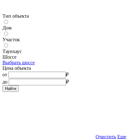
Тип объекта
Дом
Участок
Таунхаус
Шоссе
Выбрать шоссе
Цена объекта
от
₽
до
₽
Найти
Очистить
Еще