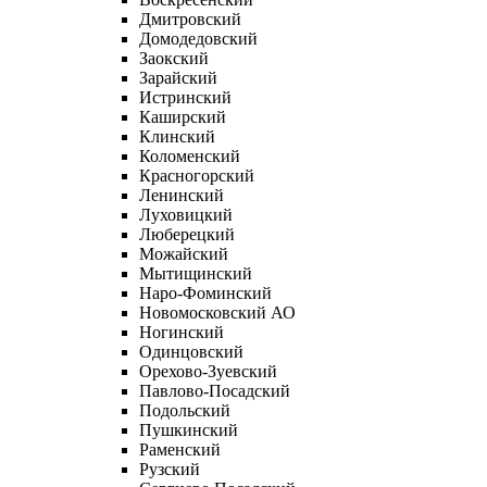
Дмитровский
Домодедовский
Заокский
Зарайский
Истринский
Каширский
Клинский
Коломенский
Красногорский
Ленинский
Луховицкий
Люберецкий
Можайский
Мытищинский
Наро-Фоминский
Новомосковский АО
Ногинский
Одинцовский
Орехово-Зуевский
Павлово-Посадский
Подольский
Пушкинский
Раменский
Рузский