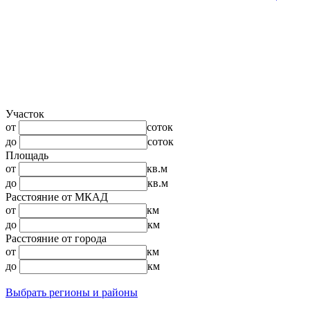
Участок
от
соток
до
соток
Площадь
от
кв.м
до
кв.м
Расстояние от МКАД
от
км
до
км
Расстояние от города
от
км
до
км
Выбрать регионы и районы