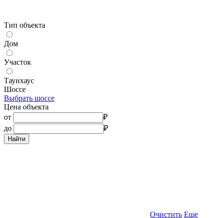
Тип объекта
Дом
Участок
Таунхаус
Шоссе
Выбрать шоссе
Цена объекта
от
₽
до
₽
Найти
Очистить
Еще