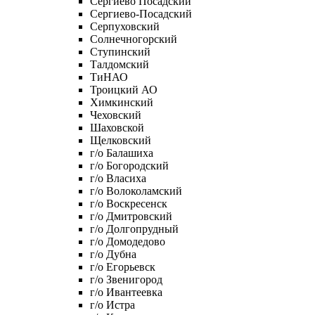
Сергиево Посадский
Сергиево-Посадский
Серпуховский
Солнечногорский
Ступинский
Талдомский
ТиНАО
Троицкий АО
Химкинский
Чеховский
Шаховской
Щелковский
г/о Балашиха
г/о Богородский
г/о Власиха
г/о Волоколамский
г/о Воскресенск
г/о Дмитровский
г/о Долгопрудный
г/о Домодедово
г/о Дубна
г/о Егорьевск
г/о Звенигород
г/о Ивантеевка
г/о Истра