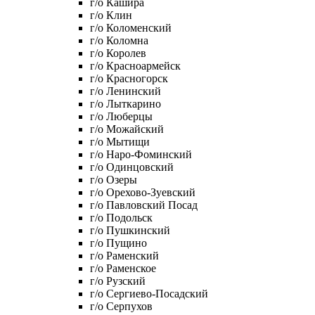
г/о Кашира
г/о Клин
г/о Коломенский
г/о Коломна
г/о Королев
г/о Красноармейск
г/о Красногорск
г/о Ленинский
г/о Лыткарино
г/о Люберцы
г/о Можайский
г/о Мытищи
г/о Наро-Фоминский
г/о Одинцовский
г/о Озеры
г/о Орехово-Зуевский
г/о Павловский Посад
г/о Подольск
г/о Пушкинский
г/о Пущино
г/о Раменский
г/о Раменское
г/о Рузский
г/о Сергиево-Посадский
г/о Серпухов