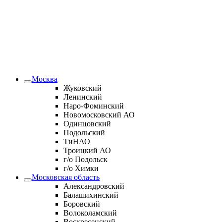
Москва
Жуковский
Ленинский
Наро-Фоминский
Новомосковский АО
Одинцовский
Подольский
ТиНАО
Троицкий АО
г/о Подольск
г/о Химки
Московская область
Александровский
Балашихинский
Боровский
Волоколамский
Воскресенский