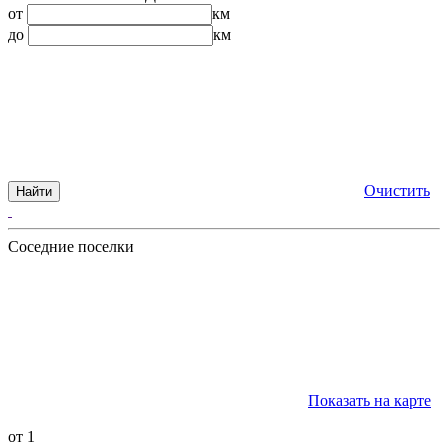
от
км
до
км
Очистить
Найти
Соседние поселки
Показать на карте
от 1