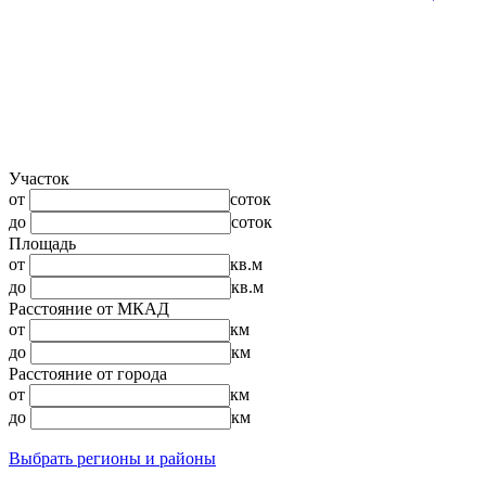
Участок
от
соток
до
соток
Площадь
от
кв.м
до
кв.м
Расстояние от МКАД
от
км
до
км
Расстояние от города
от
км
до
км
Выбрать регионы и районы