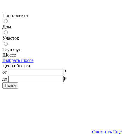
Тип объекта
Дом
Участок
Таунхаус
Шоссе
Выбрать шоссе
Цена объекта
от
₽
до
₽
Найти
Очистить
Еще