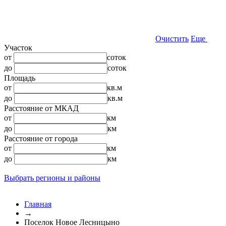
Очистить
Еще
Участок
от
соток
до
соток
Площадь
от
кв.м
до
кв.м
Расстояние от МКАД
от
км
до
км
Расстояние от города
от
км
до
км
Выбрать регионы и районы
Главная
→
Поселок Новое Лесницыно