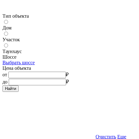
Тип объекта
Дом
Участок
Таунхаус
Шоссе
Выбрать шоссе
Цена объекта
от
₽
до
₽
Найти
Очистить
Еще