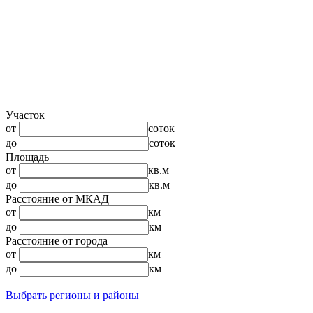
Участок
от
соток
до
соток
Площадь
от
кв.м
до
кв.м
Расстояние от МКАД
от
км
до
км
Расстояние от города
от
км
до
км
Выбрать регионы и районы