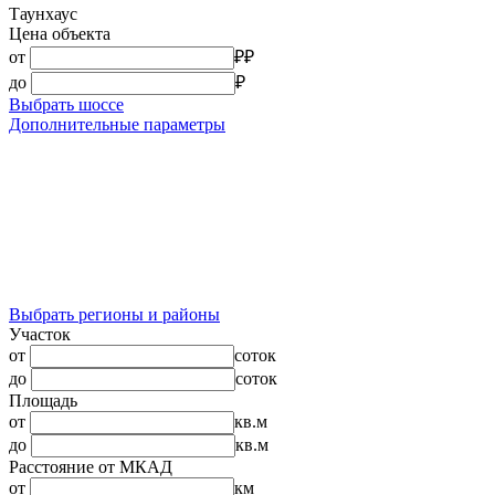
Таунхаус
Цена объекта
от
₽
₽
до
₽
Выбрать шоссе
Дополнительные параметры
Выбрать регионы и районы
Участок
от
соток
до
соток
Площадь
от
кв.м
до
кв.м
Расстояние от МКАД
от
км