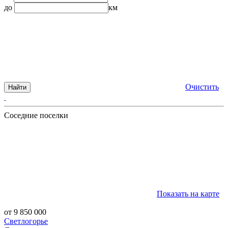
до
км
Очистить
Найти
Соседние поселки
Показать на карте
от 9 850 000
Светлогорье