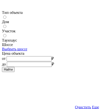
Тип объекта
Дом
Участок
Таунхаус
Шоссе
Выбрать шоссе
Цена объекта
от
₽
до
₽
Найти
Очистить
Еще