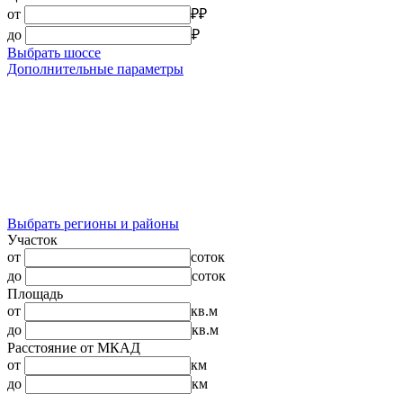
от
₽
₽
до
₽
Выбрать шоссе
Дополнительные параметры
Выбрать регионы и районы
Участок
от
соток
до
соток
Площадь
от
кв.м
до
кв.м
Расстояние от МКАД
от
км
до
км