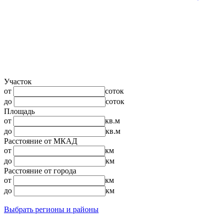
Участок
от
соток
до
соток
Площадь
от
кв.м
до
кв.м
Расстояние от МКАД
от
км
до
км
Расстояние от города
от
км
до
км
Выбрать регионы и районы