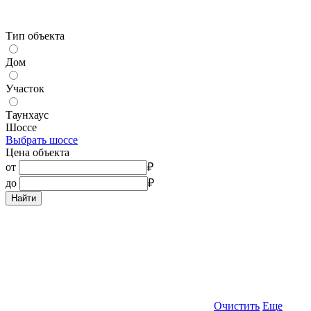
Тип объекта
Дом
Участок
Таунхаус
Шоссе
Выбрать шоссе
Цена объекта
от
₽
до
₽
Найти
Очистить
Еще