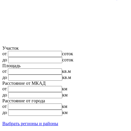
Участок
от
соток
до
соток
Площадь
от
кв.м
до
кв.м
Расстояние от МКАД
от
км
до
км
Расстояние от города
от
км
до
км
Выбрать регионы и районы