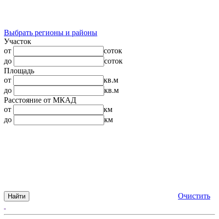
Выбрать регионы и районы
Участок
от
соток
до
соток
Площадь
от
кв.м
до
кв.м
Расстояние от МКАД
от
км
до
км
Очистить
Найти