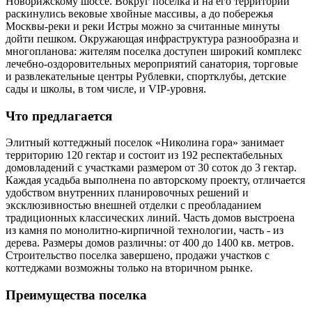
Новорижскому шоссе. Вокруг поселка и на его территории
раскинулись вековые хвойные массивы, а до побережья
Москвы-реки и реки Истры можно за считанные минуты
дойти пешком. Окружающая инфраструктура разнообразна и
многопланова: жителям поселка доступен широкий комплекс
лечебно-оздоровительных мероприятий санатория, торговые
и развлекательные центры Рублевки, спортклубы, детские
сады и школы, в том числе, и VIP-уровня.
Что предлагается
Элитный коттеджный поселок «Николина гора» занимает
территорию 120 гектар и состоит из 192 респектабельных
домовладений с участками размером от 30 соток до 3 гектар.
Каждая усадьба выполнена по авторскому проекту, отличается
удобством внутренних планировочных решений и
эксклюзивностью внешней отделки с преобладанием
традиционных классических линий. Часть домов выстроена
из камня по монолитно-кирпичной технологии, часть - из
дерева. Размеры домов различны: от 400 до 1400 кв. метров.
Строительство поселка завершено, продажи участков с
коттеджами возможны только на вторичном рынке.
Преимущества поселка