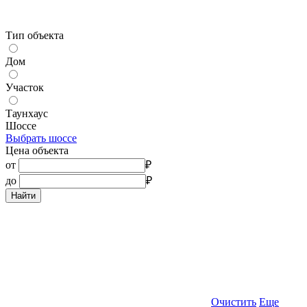
Тип объекта
Дом
Участок
Таунхаус
Шоссе
Выбрать шоссе
Цена объекта
от
₽
до
₽
Найти
Очистить
Еще