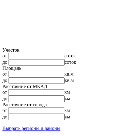
Участок
от
соток
до
соток
Площадь
от
кв.м
до
кв.м
Расстояние от МКАД
от
км
до
км
Расстояние от города
от
км
до
км
Выбрать регионы и районы